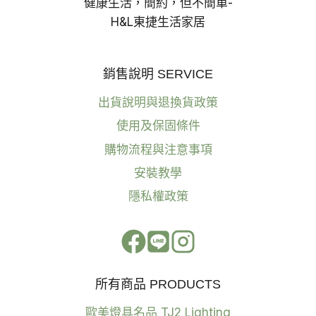
健康生活，簡約，但不簡單-
照
明
H&L東捷生活家居
設
計
全
銷售說明 SERVICE
解
析!
出貨說明與退換貨政策
使用及保固條件
購物流程與注意事項
安裝教學
隱私權政策
所有商品 PRODUCTS
歐美燈具名品 TJ2 Lighting