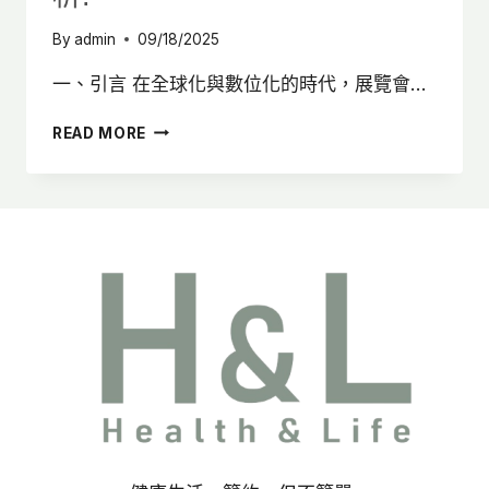
By
admin
09/18/2025
一、引言 在全球化與數位化的時代，展覽會…
2025
READ MORE
展
場
設
計
全
攻
略:
攤
位
設
計、
形
式、
展
場