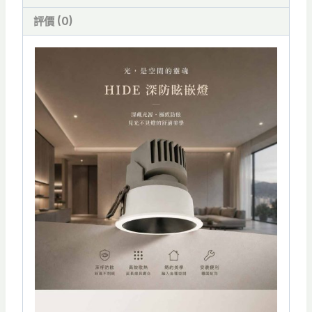
7W
Φ5.5
評價 (0)
公
分
霧
黑/
霧
白
可
調
角
度-
TJ2
Lighting
數
量