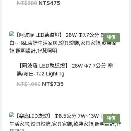
原
目
NT$
680
NT$
475
始
前
價
價
格：
格：
NT$680。
NT$475。
特價
【阿波羅 LED軌道燈】 28W Φ7.7公分 霧
黑/霧白-TJ2 Lighting
原
目
NT$
1,050
NT$
735
始
前
價
價
格：
格：
NT$1,050。
NT$735。
特價