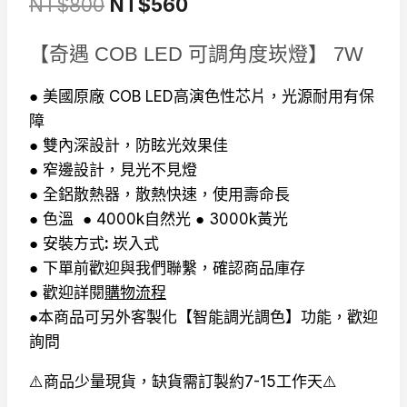
原
目
NT$
800
NT$
560
始
前
【奇遇 COB LED 可調角度崁燈】 7W
價
價
格：
格：
● 美國原廠 COB LED高演色性芯片，光源耐用有保
障
NT$800。
NT$560。
● 雙內深設計，防眩光效果佳
● 窄邊設計，見光不見燈
● 全鋁散熱器，散熱快速，使用壽命長
● 色溫 ● 4000k自然光 ● 3000k黃光
● 安裝方式
:
崁入式
● 下單前歡迎與我們聯繫，確認商品庫存
● 歡迎詳閱
購物流程
●本商品可另外客製化【智能調光調色】功能，歡迎
詢問
⚠️商品少量現貨，缺貨需訂製約7-15工作天⚠️