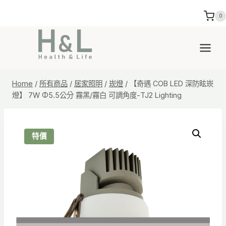
Skip
0
to
content
Home
/
所有商品
/
居家照明
/
崁燈
/
【奇遇 COB LED 深防眩崁
燈】 7W Φ5.5公分 霧黑/霧白 可調角度-TJ2 Lighting
特價