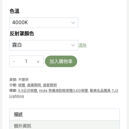
色溫
反射罩顏色
清除
【奇
加入購物車
遇
COB
貨號:
不提供
LED
分類:
崁燈
,
商業照明
,
居家照明
深
標籤:
5.5公分崁燈
,
Hide 奇遇深防眩崁燈/LED崁燈
,
歐美名品燈具 TJ2
Lighting
防
眩
崁
描述
燈】
額外資訊