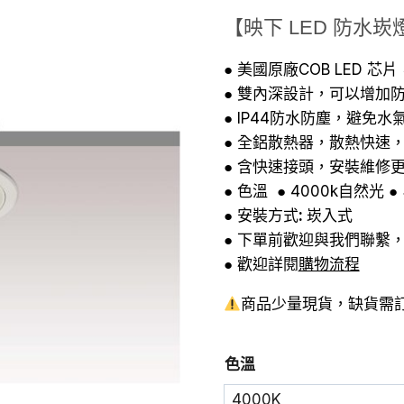
始
前
【映下 LED 防水崁燈 
價
價
格：
格
● 美國原廠COB LED 
● 雙內深設計，可以增加
NT$820。
N
● IP44防水防塵，避
● 全鋁散熱器，散熱快速
● 含快速接頭，安裝維修
● 色溫 ● 4000k自然光 ●
● 安裝方式
:
崁入式
● 下單前歡迎與我們聯繫
● 歡迎詳閱
購物流程
商品少量現貨，缺貨需訂
色溫