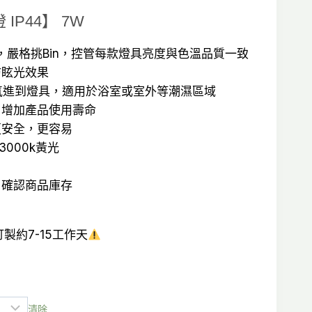
IP44】 7W
：
芯片，嚴格挑Bin，控管每款燈具亮度與色溫品質一致
防眩光效果
T$575。
免水氣進到燈具，適用於浴室或室外等潮濕區域
，增加產品使用壽命
更安全，更容易
 3000k黃光
，確認商品庫存
製約7-15工作天
清除