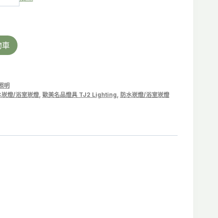
物車
照明
防水崁燈/浴室崁燈
,
歐美名品燈具 TJ2 Lighting
,
防水崁燈/浴室崁燈