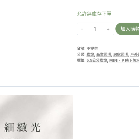
允許無庫存下單
【映
加入購
下
LED
貨號:
不提供
防
分類:
崁燈
,
商業照明
,
居家照明
,
戶外
水
標籤:
5.5公分崁燈
,
MINI-IP 映下
崁
燈
IP44】
7W
Φ5.5
公
分-
TJ2
Lighting