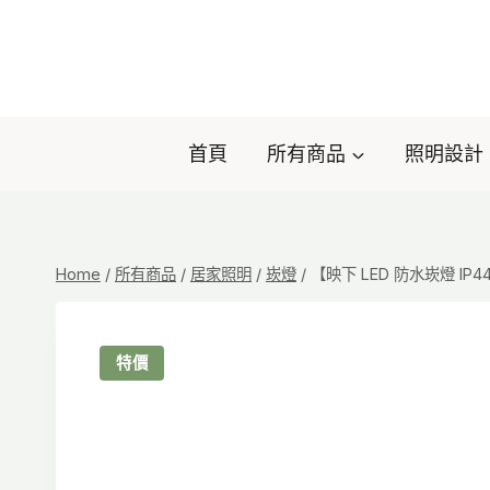
Skip
to
content
首頁
所有商品
照明設計
Home
/
所有商品
/
居家照明
/
崁燈
/
【映下 LED 防水崁燈 IP44】
特價