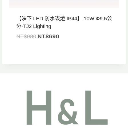
【映下 LED 防水崁燈 IP44】 10W Φ9.5公
分-TJ2 Lighting
原
目
NT$
980
NT$
690
始
前
價
價
格：
格：
NT$980。
NT$690。