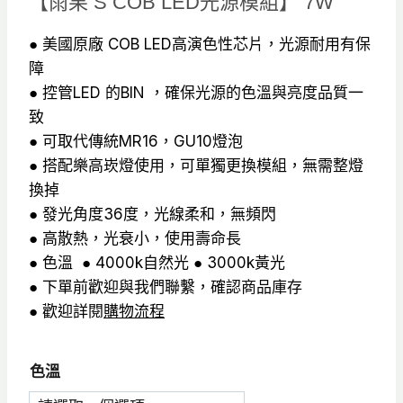
【雨果 S COB LED光源模組】 7W
價
價
格：
格：
● 美國原廠 COB LED高演色性芯片，光源耐用有保
障
NT$480。
NT$360。
● 控管LED 的BIN ，確保光源的色溫與亮度品質一
致
● 可取代傳統MR16，GU10燈泡
● 搭配樂高崁燈使用，可單獨更換模組，無需整燈
換掉
● 發光角度36度，光線柔和，無頻閃
● 高散熱，光衰小，使用壽命長
● 色溫 ● 4000k自然光 ● 3000k黃光
● 下單前歡迎與我們聯繫，確認商品庫存
● 歡迎詳閱
購物流程
色溫