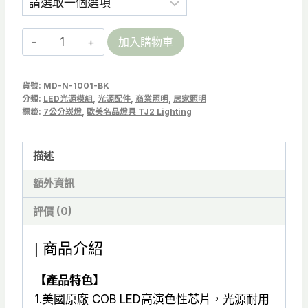
【雨
加入購物車
果
S
貨號:
MD-N-1001-BK
COB
分類:
LED光源模組
,
光源配件
,
商業照明
,
居家照明
LED
標籤:
7公分崁燈
,
歐美名品燈具 TJ2 Lighting
光
源
描述
模
額外資訊
組】
7W
評價 (0)
(含
全
| 商品介紹
電
壓
【產品特色】
變
1.美國原廠 COB LED高演色性芯片，光源耐用