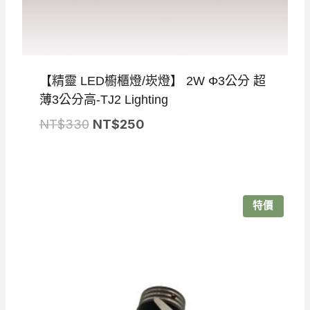
【精靈 LED櫥櫃燈/崁燈】 2W Φ3公分 超
薄3公分高-TJ2 Lighting
原
目
NT$
330
NT$
250
始
前
價
價
格：
格：
NT$330。
NT$250。
特價