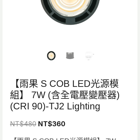
【雨果 S COB LED光源模
組】 7W (含全電壓變壓器)
(CRI 90)-TJ2 Lighting
原
目
NT$
480
NT$
360
始
前