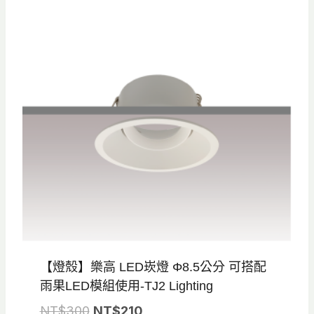
【燈殼】樂高 LED崁燈 Φ8.5公分 可搭配
雨果LED模組使用-TJ2 Lighting
原
目
NT$
300
NT$
210