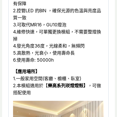
壓
有保障
器)
2.控管LED 的BIN ，確保光源的色溫與亮度品
(CRI
質一致
90)-
3.可取代MR16，GU10燈泡
TJ2
4.維修快速，可單獨更換模組，不需要整燈換
Lighting
掉
數
4.發光角度36度，光線柔和，無頻閃
量
5.高散熱，光衰小，使用壽命長
6.使用壽命: 50000h
【應用場所】
1.一般家用空間(客廳、櫥櫃、臥室)
2.本模組適用於【
樂高系列崁燈燈殼】
，可做
搭配使用