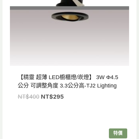
【精靈 超薄 LED櫥櫃燈/崁燈】 3W Φ4.5
公分 可調整角度 3.3公分高-TJ2 Lighting
原
目
NT$
400
NT$
295
始
前
價
價
格：
格：
NT$400。
NT$295。
特價