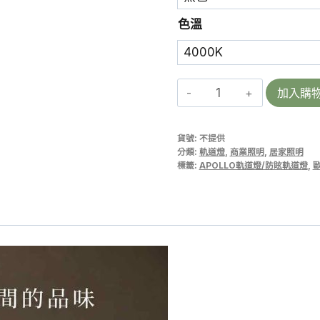
色溫
【阿
加入購
波
羅
貨號:
不提供
LED
分類:
軌道燈
,
商業照明
,
居家照明
軌
標籤:
APOLLO軌道燈/防眩軌道燈
,
歐
道
燈】
10W
Φ5
公
分
霧
黑/