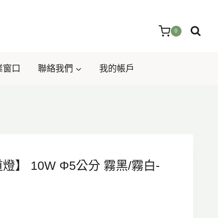
0
業窗口
聯絡我們
我的帳戶
燈】 10W Φ5公分 霧黑/霧白-