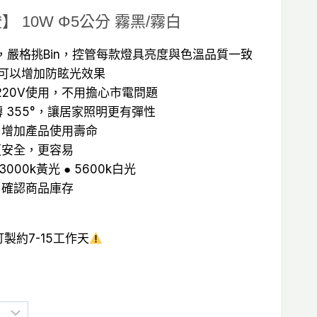
】 10W Φ5公分 霧黑/霧白
：
芯片，嚴格挑Bin，控管每款燈具亮度與色溫品質一致
，可以增加防眩光效果
T$475。
/220V使用，不用擔心市電問題
轉 355°，讓居家照明更有彈性
，增加產品使用壽命
更安全，更容易
 3000k黃光 ● 5600k白光
，確認商品庫存
製約7-15工作天