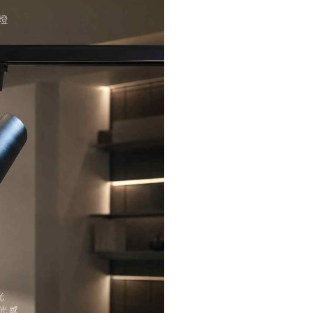
霧
白-
TJ2
Lighting
數
量