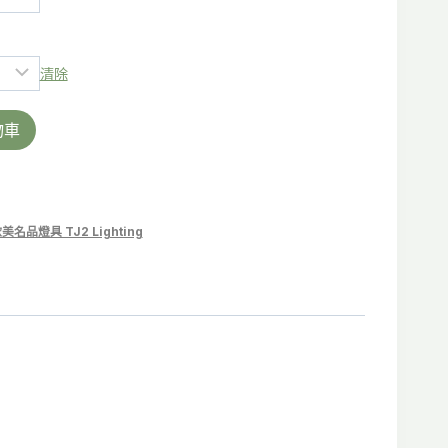
清除
物車
美名品燈具 TJ2 Lighting