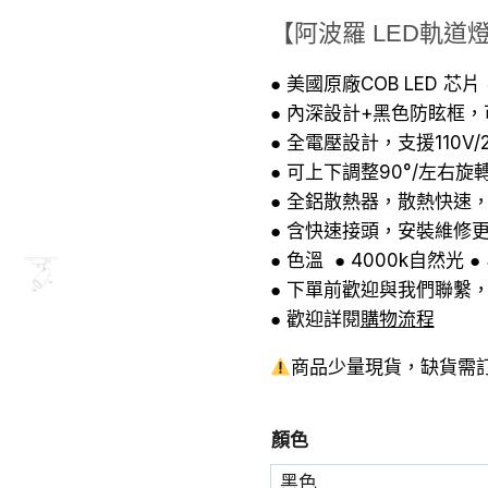
始
前
【阿波羅 LED軌道燈
價
價
格：
格
● 美國原廠COB LED 
● 內深設計+黑色防眩框
NT$680。
N
● 全電壓設計，支援110V
● 可上下調整90°/左右旋
● 全鋁散熱器，散熱快速
● 含快速接頭，安裝維修
● 色溫 ● 4000k自然光 ●
● 下單前歡迎與我們聯繫
● 歡迎詳閱
購物流程
商品少量現貨，缺貨需訂
顏色