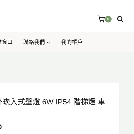
0
業窗口
聯絡我們
我的帳戶
| 戶外崁入式壁燈 6W IP54 階梯燈 車
目
0