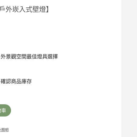
前
LED 戶外崁入式壁燈】
價
格：
0。
NT$1,360。
戶外景觀空間最佳燈具選擇
，確認商品庫存
物車
外照明