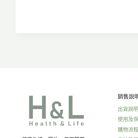
格
範
圍：
NT$2,800
到
NT$3,200
銷售說明 
出貨說
使用及
購物流