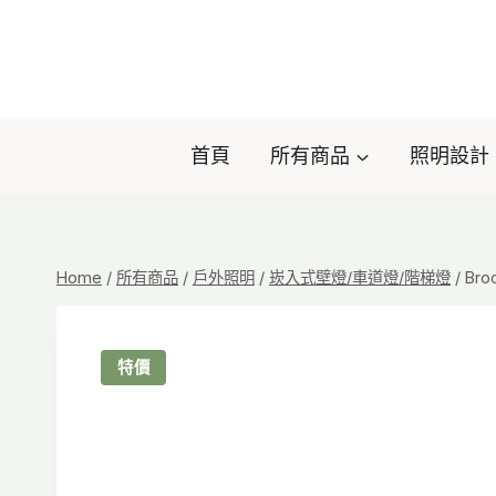
Skip
to
content
首頁
所有商品
照明設計
Home
/
所有商品
/
戶外照明
/
崁入式壁燈/車道燈/階梯燈
/
Bro
特價