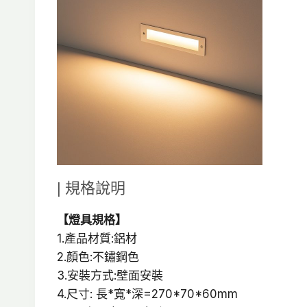
| 規格說明
【燈具規格】
1.產品材質:鋁材
2.顏色:不鏽鋼色
3.安裝方式:壁面安裝
4.尺寸: 長*寬*深=270*70*60mm