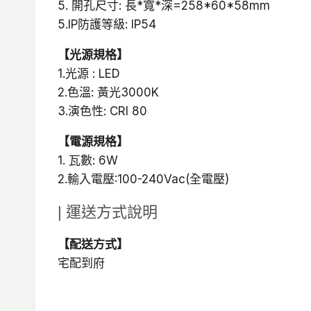
5. 開孔尺寸: 長*寬*深=258*60*58mm
5.IP防護等級: IP54
【光源規格】
1.光源 : LED
2.色溫: 黃光3000K
3.演色性: CRI 80
【電源規格】
1. 瓦數: 6W
2.輸入電壓:100-240Vac(全電壓)
| 運送方式說明
【配送方式】
宅配到府