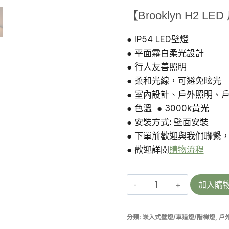
始
【Brooklyn H2 
價
格：
● IP54 LED壁燈
● 平面霧白柔光設計
NT$1,60
● 行人友善照明
● 柔和光線，可避免眩光
● 室內設計、戶外照明、
● 色溫 ● 3000k黃光
● 安裝方式
:
壁面安裝
● 下單前歡迎與我們聯繫
● 歡迎詳閱
購物流程
Brooklyn
加入購
H2
|
分類:
崁入式壁燈/車道燈/階梯燈
,
戶
戶