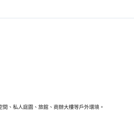
外
崁
入
式
壁
燈
6W
IP54
階
梯
燈
車
道
空間、私人庭園、旅館、商辦大樓等戶外環境。
燈
數
量