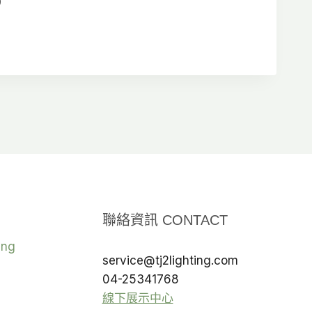
價
0
格
格
範
範
圍：
圍：
NT$5,750
NT$1,200
到
到
NT$6,630
NT$2,100
聯絡資訊 CONTACT
ing
service@tj2lighting.com
04-25341768
線下展示中心