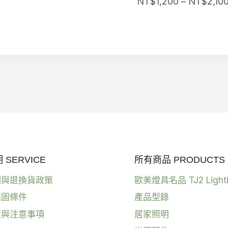
始
前
NT$
1,200
–
NT$
2,10
價
價
格：
格：
NT$6,880。
NT$5,500。
SERVICE
所有商品 PRODUCTS
明與退換貨政策
歐美燈具名品 TJ2 Light
保固條件
產品型錄
程與注意事項
居家照明