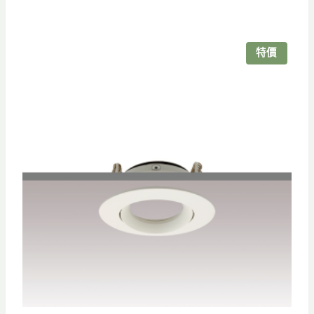
範
圍：
NT$550
特價
到
NT$630