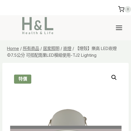
Skip
0
to
content
Home
/
所有商品
/
居家照明
/
崁燈
/
【燈殼】樂高 LED崁燈
Φ7.5公分 可搭配雨果LED模組使用-TJ2 Lighting
特價