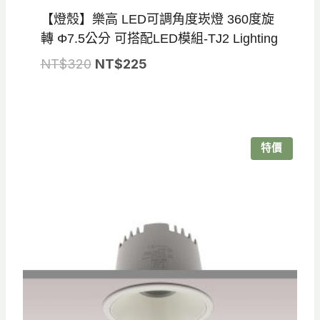
【燈殼】樂高 LED可調角度崁燈 360度旋
轉 Φ7.5公分 可搭配LED模組-TJ2 Lighting
原
目
NT$
320
NT$
225
始
前
價
價
格：
格：
NT$320。
NT$225。
特價