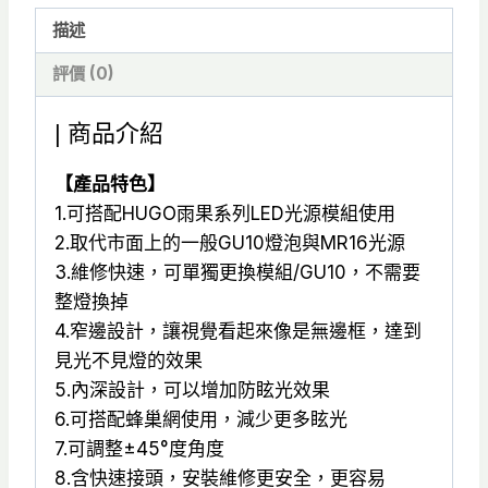
崁
描述
燈
Φ7.5
評價 (0)
公
分
| 商品介紹
可
【產品特色】
搭
1.可搭配HUGO雨果系列LED光源模組使用
配
2.取代市面上的一般GU10燈泡與MR16光源
雨
3.維修快速，可單獨更換模組/GU10，不需要
果
整燈換掉
LED
4.窄邊設計，讓視覺看起來像是無邊框，達到
模
見光不見燈的效果
組
5.內深設計，可以增加防眩光效果
使
6.可搭配蜂巢網使用，減少更多眩光
用-
7.可調整±45°度角度
TJ2
8.含快速接頭，安裝維修更安全，更容易
Lighting