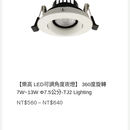
【樂高 LED可調角度崁燈】 360度旋轉
7W~13W Φ7.5公分-TJ2 Lighting
價
NT$
560
–
NT$
640
格
範
圍：