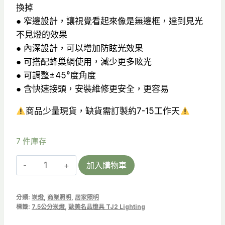
換掉
● 窄邊設計，讓視覺看起來像是無邊框，達到見光
不見燈的效果
● 內深設計，可以增加防眩光效果
● 可搭配蜂巢網使用，減少更多眩光
● 可調整±45°度角度
● 含快速接頭，安裝維修更安全，更容易
商品少量現貨，缺貨需訂製約7-15工作天
7 件庫存
【燈
加入購物車
殼】
樂
分類:
崁燈
,
商業照明
,
居家照明
高
標籤:
7.5公分崁燈
,
歐美名品燈具 TJ2 Lighting
LED