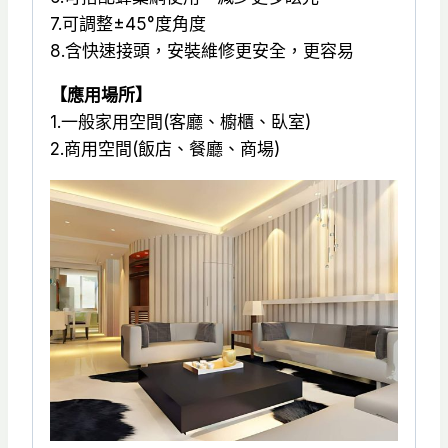
7.可調整±45°度角度
配
8.含快速接頭，安裝維修更安全，更容易
雨
果
【應用場所】
LED
1.一般家用空間(客廳、櫥櫃、臥室)
模
2.商用空間(飯店、餐廳、商場)
組
使
用-
TJ2
Lighting
數
量