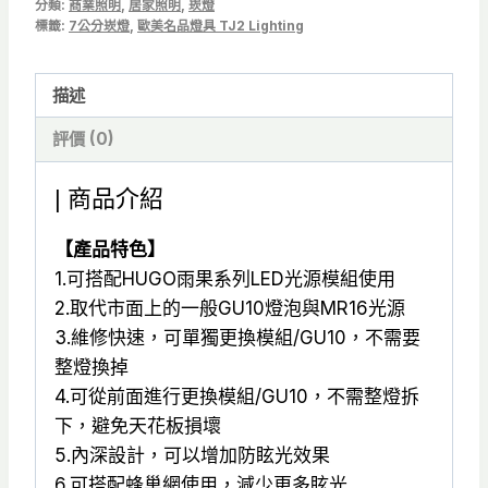
分類:
商業照明
,
居家照明
,
崁燈
高
標籤:
7公分崁燈
,
歐美名品燈具 TJ2 Lighting
LED
崁
描述
燈
Φ7
評價 (0)
公
分
| 商品介紹
簡
【產品特色】
易
1.可搭配HUGO雨果系列LED光源模組使用
拆
2.取代市面上的一般GU10燈泡與MR16光源
換
3.維修快速，可單獨更換模組/GU10，不需要
前
整燈換掉
置
4.可從前面進行更換模組/GU10，不需整燈拆
光
下，避免天花板損壞
源
5.內深設計，可以增加防眩光效果
可
6.可搭配蜂巢網使用，減少更多眩光
搭