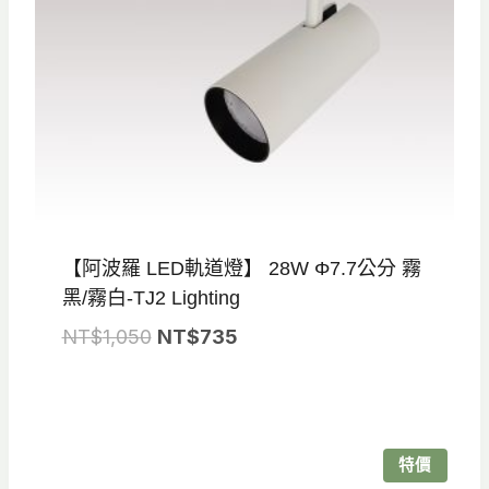
【阿波羅 LED軌道燈】 28W Φ7.7公分 霧
黑/霧白-TJ2 Lighting
原
目
NT$
1,050
NT$
735
始
前
價
價
格：
格：
NT$1,050。
NT$735。
特價