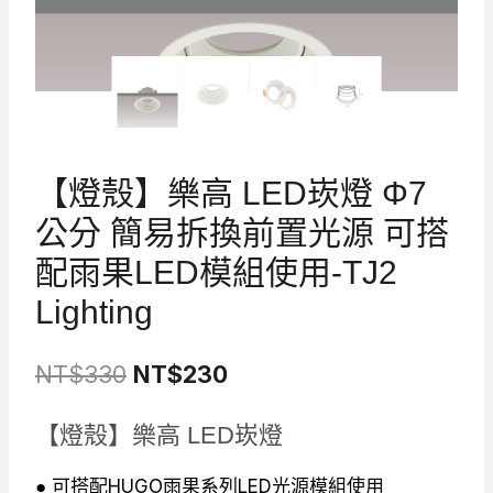
【燈殼】樂高 LED崁燈 Φ7
公分 簡易拆換前置光源 可搭
配雨果LED模組使用-TJ2
Lighting
原
目
NT$
330
NT$
230
始
前
【燈殼】樂高 LED崁燈
價
價
格：
格：
● 可搭配HUGO雨果系列LED光源模組使用