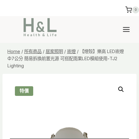
Skip
0
to
content
Home
/
所有商品
/
居家照明
/
崁燈
/
【燈殼】樂高 LED崁燈
Φ7公分 簡易拆換前置光源 可搭配雨果LED模組使用-TJ2
Lighting
特價