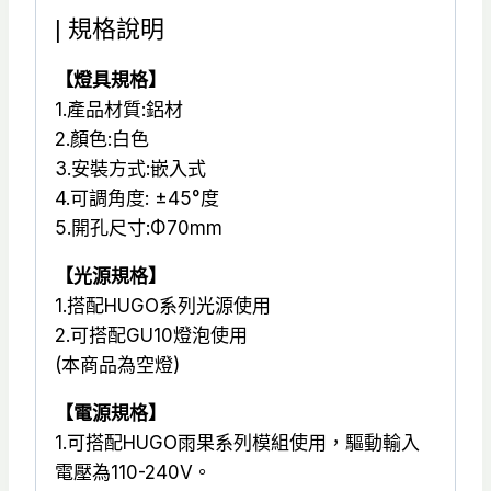
| 規格說明
【燈具規格】
1.產品材質:鋁材
2.顏色:白色
3.安裝方式:嵌入式
4.可調角度: ±45°度
5.開孔尺寸:Φ70mm
【光源規格】
1.搭配HUGO系列光源使用
2.可搭配GU10燈泡使用
(本商品為空燈)
【電源規格】
1.可搭配HUGO雨果系列模組使用，驅動輸入
電壓為110-240V。