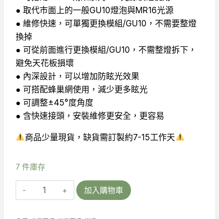
● 取代市面上的一般GU10燈泡與MR16光源
NT$330。
NT$230。
● 維修快速，可單獨更換模組/GU10，不需要整燈
換掉
● 可從前面進行更換模組/GU10，不需整燈拆下，
避免天花板損壞
● 內深設計，可以增加防眩光效果
● 可搭配蜂巢網使用，減少更多眩光
● 可調整±45°度角度
● 含快速接頭，安裝維修更安全，更容易
商品少量現貨，缺貨需訂製約7-15工作天
7 件庫存
【燈
加入購物車
殼】
樂