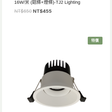
16W/米 (鋁條+燈條)-TJ2 Lighting
原
目
NT$
650
NT$
455
始
前
價
價
格：
格：
NT$650。
NT$455。
特價