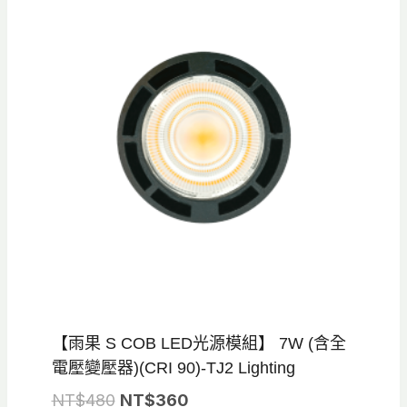
【雨果 S COB LED光源模組】 7W (含全
電壓變壓器)(CRI 90)-TJ2 Lighting
原
目
NT$
480
NT$
360