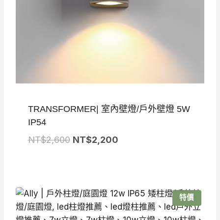
TRANSFORMER| 室內壁燈/戶外壁燈 5W
IP54
原
目
NT$
2,600
NT$
2,200
始
前
價
價
格：
格：
NT$2,600。
NT$2,200。
特價