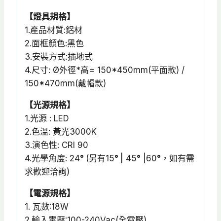
【燈具規格】
1.產品材質:鋁材
2.面框顏色:黑色
3.安裝方式:插地式
4.尺寸: Ø外徑*高= 150*450mm(平面款) /
150*470mm(戴帽款)
【光源規格】
1.光源 : LED
2.色溫: 黃光3000K
3.演色性: CRI 90
4.光學角度: 24
°
(另有15
°
| 45
°
|60
°
，如有需
求歡迎洽詢)
【電源規格】
1. 瓦數:18W
2.輸入電壓:100-240Vac(全電壓)