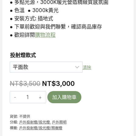
NT$3,360
● 多點光源，3000K暖光營造精緻質感氛圍
● 色溫 ● 3000k黃光
● 安裝方式
:
插地式
● 下單前歡迎與我們聯繫，確認商品庫存
● 歡迎詳閱
購物流程
投射燈款式
清除
原
目
NT$
3,500
NT$
3,000
始
前
Lotus
加入購物車
價
價
M
|
格：
格：
貨號:
不提供
戶
分類:
戶外投射燈/投光燈
,
戶外照明
NT$3,500。
NT$3,000。
外
標籤:
戶外投射燈/投光燈/照樹燈