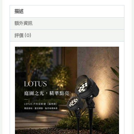
投
射
描述
燈
額外資訊
18W
投
評價 (0)
光
燈
IP65(插
地
款)
數
量