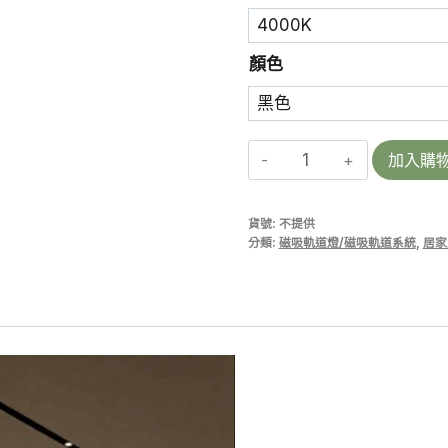
顏色
SFMT-
加入購
FOLD-
F
貨號:
不提供
6
分類:
磁吸軌道燈/磁吸軌道系統
,
居家
|
超
薄
磁
吸
摺
疊