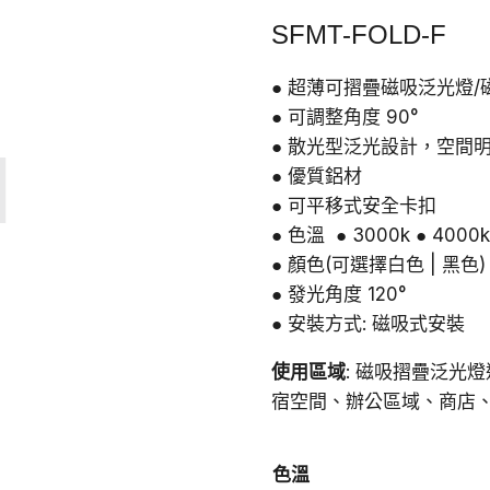
始
前
SFMT-FOLD-F
價
價
格：
格
● 超薄可摺疊磁吸泛光燈/
● 可調整角度 90°
NT$780。
N
● 散光型泛光設計，空間
● 優質鋁材
● 可平移式安全卡扣
● 色溫 ● 3000k ● 4000k
● 顏色(可選擇白色 | 黑色)
● 發光角度 120°
● 安裝方式: 磁吸式安裝
使用區域
: 磁吸摺疊泛光
宿空間、辦公區域、商店
色溫