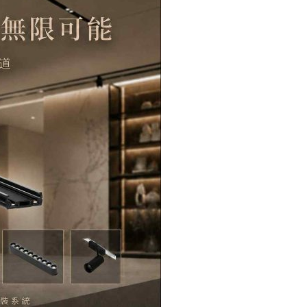
泛
光
燈/
磁
吸
摺
疊
條
燈
6W-
TJ2
Lighting
數
量