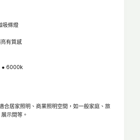
：
磁吸條燈
T$660。
明亮有質感
 ● 6000k
燈適合居家照明、商業照明空間，如一般家庭、旅
、展示間等。