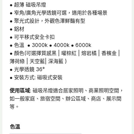
格：
格：
● 超薄 磁吸吊燈
● 窄角/廣角光學透鏡可選，適用於各種場景
NT$2,300。
NT$1,800。
● 聚光式設計，外觀色澤鮮豔有型
● 鋁材
● 可平移式安全卡扣
● 色溫 ● 3000k ● 4000k ● 6000k
● 顏色(可選擇質感黑 | 曜棕紅 | 熔岩橘 | 香檳金 |
薄荷綠 | 天空藍| 深海藍 )
● 光學透鏡 36°
● 安裝方式: 磁吸式安裝
使用區域
: 磁吸吊燈適合居家照明、商業照明空間，
如一般家庭、旅宿空間、辦公區域、商店、展示間
等。
色溫