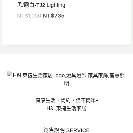
黑/霧白-TJ2 Lighting
原
目
NT$
1,050
NT$
735
始
前
價
價
格：
格：
NT$1,050。
NT$735。
健康生活，簡約，但不簡單-
H&L東捷生活家居
銷售說明 SERVICE