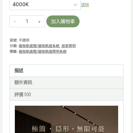
清除
SFMT-
加入購物車
VIVID
10
貨號:
不提供
|
分類:
磁吸軌道燈/磁吸軌道系統
,
居家照明
超
標籤:
磁吸軌道燈/磁吸軌道照明系統
薄
磁
描述
吸
額外資訊
吊
燈
評價 (0)
10w-
TJ2
Lighting
數
量