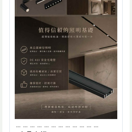
﹍﹍﹍﹍﹍﹍﹍﹍﹍﹍﹍﹍