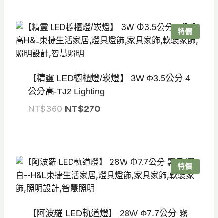
價
價
格：
格：
NT$680。
NT$475。
特價
【精靈 LED櫥櫃燈/崁燈】 3W Φ3.5公分 4
公分高-TJ2 Lighting
原
目
NT$
360
NT$
270
始
前
價
價
格：
格：
NT$360。
NT$270。
特價
【阿波羅 LED軌道燈】 28W Φ7.7公分 霧