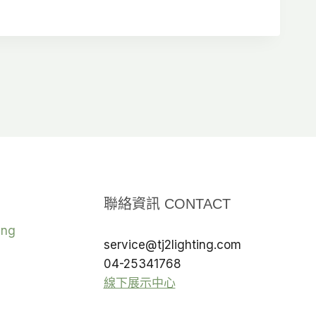
範
：
圍：
T$595
NT$1,200
到
T$630
NT$2,100
聯絡資訊 CONTACT
ing
service@tj2lighting.com
04-25341768
線下展示中心