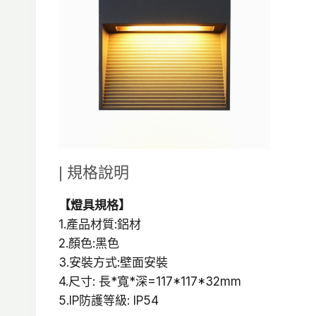
| 規格說明
【燈具規格】
1.產品材質:鋁材
2.顏色:黑色
3.安裝方式:壁面安裝
4.尺寸: 長*寬*深=117*117*32mm
5.IP防護等級: IP54