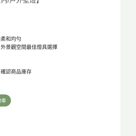
D 室內/戶外壁燈】
：
T$760。
線柔和均勻
戶外景觀空間最佳燈具選擇
，確認商品庫存
物車