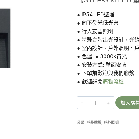
【STEP-S M LE
價
價
格：
格
● IP54 LED壁燈
● 向下發光低光害
NT$950。
N
● 行人友善照明
● 特殊台階出光設計，光
● 室內設計、戶外照明、
● 色溫 ● 3000k黃光
● 安裝方式
:
壁面安裝
● 下單前歡迎與我們聯繫
● 歡迎詳閱
購物流程
STEP-
加入購
S
M
分類:
戶外壁燈
,
戶外照明
|
戶