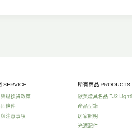
範
圍：
圍
NT$3,780
N
到
到
NT$4,200
N
SERVICE
所有商品 PRODUCTS
明與退換貨政策
歐美燈具名品 TJ2 Light
保固條件
產品型錄
程與注意事項
居家照明
學
光源配件