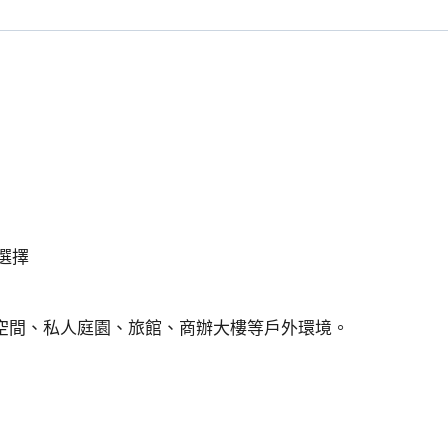
外
壁
燈
3W
IP54
階
梯
燈
數
量
選擇
空間、私人庭園、旅館、商辦大樓等戶外環境。