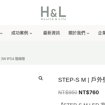
成功案例
最新資訊
關於我們
企
 3W IP54 階梯燈
STEP-S M | 戶
原
目
NT$
950
NT$
760
始
前