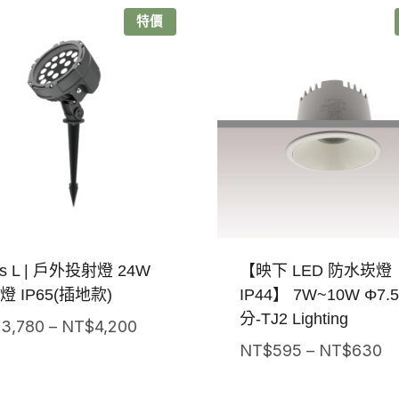
特價
us L | 戶外投射燈 24W
【映下 LED 防水崁燈
燈 IP65(插地款)
IP44】 7W~10W Φ7.
分-TJ2 Lighting
價
$
3,780
–
NT$
4,200
價
格
NT$
595
–
NT$
630
格
範