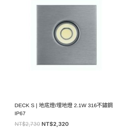
DECK S | 地底燈/埋地燈 2.1W 316不鏽鋼
IP67
原
目
NT$
2,730
NT$
2,320
始
前