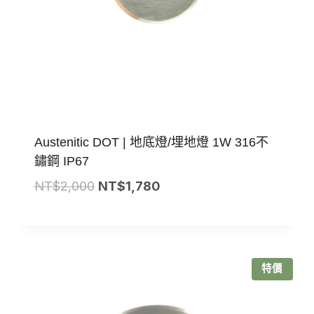
Austenitic DOT | 地底燈/埋地燈 1W 316不
鏽鋼 IP67
原
目
NT$
2,000
NT$
1,780
始
前
價
價
格：
格：
NT$2,000。
NT$1,780。
特價