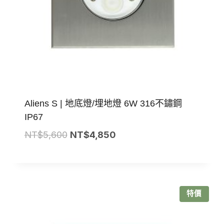
Aliens S | 地底燈/埋地燈 6W 316不鏽鋼
IP67
原
目
NT$
5,600
NT$
4,850
始
前
價
價
格：
格：
NT$5,600。
NT$4,850。
特價