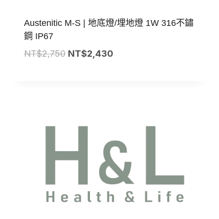
Austenitic M-S | 地底燈/埋地燈 1W 316不鏽
鋼 IP67
原
目
NT$
2,750
NT$
2,430
始
前
價
價
格：
格：
NT$2,750。
NT$2,430。