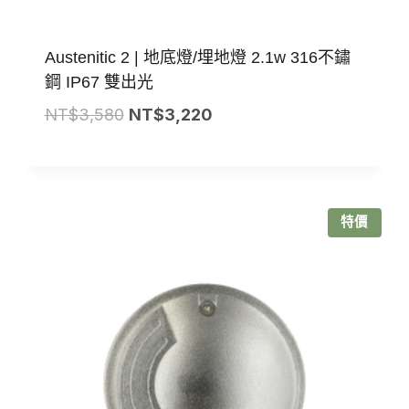
Austenitic 2 | 地底燈/埋地燈 2.1w 316不鏽
鋼 IP67 雙出光
原
目
NT$
3,580
NT$
3,220
始
前
價
價
格：
格：
NT$3,580。
NT$3,220。
特價