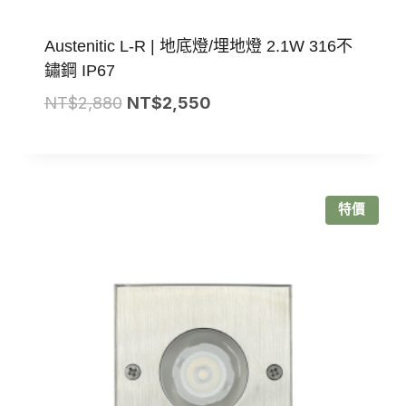
Austenitic L-R | 地底燈/埋地燈 2.1W 316不
鏽鋼 IP67
原
目
NT$
2,880
NT$
2,550
始
前
價
價
格：
格：
NT$2,880。
NT$2,550。
特價