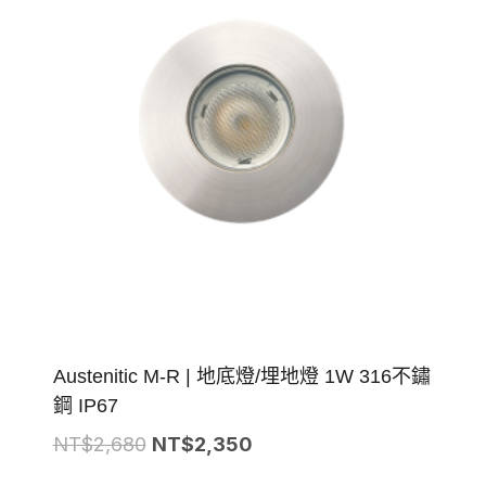
Austenitic M-R | 地底燈/埋地燈 1W 316不鏽
鋼 IP67
原
目
NT$
2,680
NT$
2,350
始
前