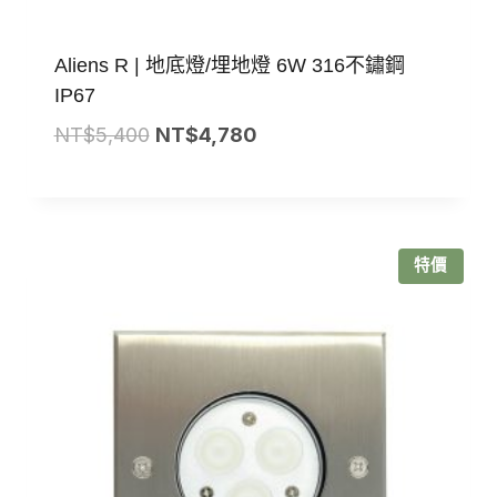
Aliens R | 地底燈/埋地燈 6W 316不鏽鋼
IP67
原
目
NT$
5,400
NT$
4,780
始
前
價
價
格：
格：
NT$5,400。
NT$4,780。
特價