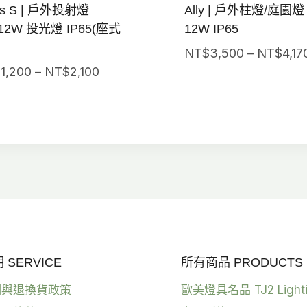
us S | 戶外投射燈
Ally | 戶外柱燈/庭園燈
12W 投光燈 IP65(座式
12W IP65
NT$
3,500
–
NT$
4,17
價
$
1,200
–
NT$
2,100
格
範
圍：
NT$1,200
到
NT$2,100
SERVICE
所有商品 PRODUCTS
明與退換貨政策
歐美燈具名品 TJ2 Light