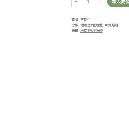
加入購
S
|
貨號:
不提供
地
分類:
地底燈/埋地燈
,
戶外照明
底
標籤:
地底燈/埋地燈
燈/
埋
地
燈
2.1W
316
不
鏽
鋼
IP67
數
量