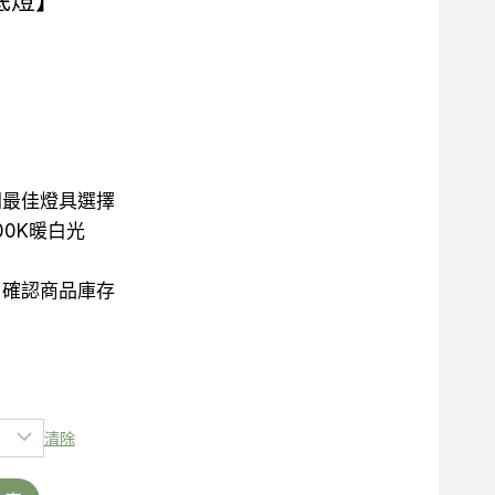
地底燈】
價
格：
30。
NT$2,320。
間最佳燈具選擇
000K暖白光
，確認商品庫存
清除