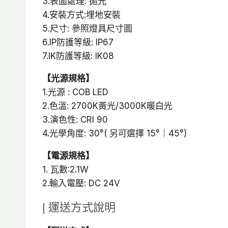
3.表面處理: 拋光
4.安裝方式:埋地安裝
5.尺寸: 參照燈具尺寸圖
6.IP防護等級: IP67
7.IK防護等級: IK08
【光源規格】
1.光源 : COB LED
2.色溫: 2700K黃光/3000K暖白光
3.演色性: CRI 90
4.光學角度: 30°( 另可選擇 15°｜45°)
【電源規格】
1. 瓦數:2.1W
2.輸入電壓: DC 24V
| 運送方式說明