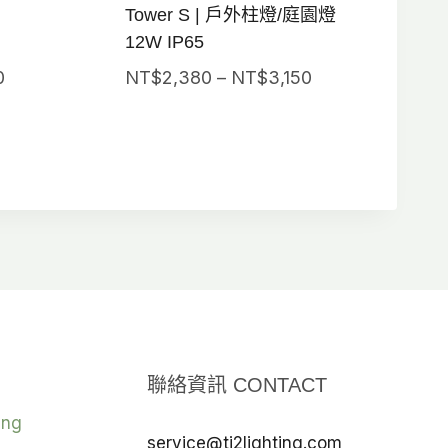
Tower S | 戶外柱燈/庭園燈
12W IP65
價
價
0
NT$
2,380
–
NT$
3,150
格
格
範
範
圍：
圍：
NT$3,500
NT$2,380
到
到
NT$4,170
NT$3,150
聯絡資訊 CONTACT
ing
service@tj2lighting.com