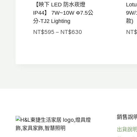
【映下 LED 防水崁燈
Lot
IP44】 7W~10W Φ7.5公
9W/
分-TJ2 Lighting
款)
價
NT$
595
–
NT$
630
NT
格
範
圍：
NT$595
到
NT$630
銷售說明 
出貨說