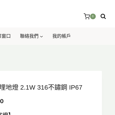
0
業窗口
聯絡我們
我的帳戶
/埋地燈 2.1W 316不鏽鋼 IP67
目
20
前