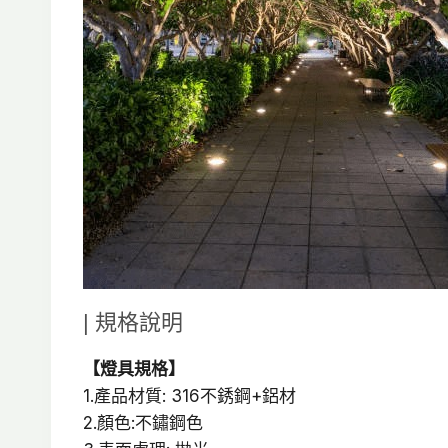
| 規格說明
【燈具規格】
1.產品材質: 316不銹鋼+鋁材
2.顏色:不鏽鋼色