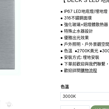
【 DECK S LED 
價
格：
● IP67 LED地底燈/埋地燈
● 316不鏽鋼面環
NT$2,7
● 強化玻璃+鋁燈體散熱器
● 特殊止水器設計
● 優雅出光效果
● 戶外照明、戶外景觀空
● 色溫 ●2700K黃光 ●3
● 安裝方式
:
埋地安裝
● 下單前歡迎與我們聯繫
● 歡迎詳閱
購物流程
色溫
DECK