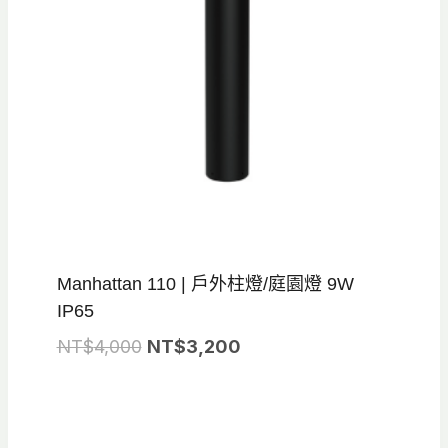
Manhattan 110 | 戶外柱燈/庭園燈 9W
IP65
原
目
NT$
4,000
NT$
3,200
始
前
價
價
格：
格：