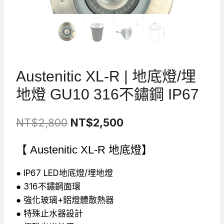
Austenitic XL-R | 地底燈/埋
地燈 GU10 316不鏽鋼 IP67
原
目
NT$
2,800
NT$
2,500
始
前
【 Austenitic XL-R 地底燈】
價
價
格：
格：
● IP67 LED地底燈/埋地燈
● 316不鏽鋼面環
NT$2,800。
NT$2,500。
● 強化玻璃+鋁燈體散熱器
● 特殊止水器設計