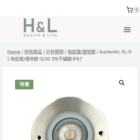
Skip
0
to
content
Home
/
所有商品
/
戶外照明
/
地底燈/埋地燈
/
Austenitic XL-R
| 地底燈/埋地燈 GU10 316不鏽鋼 IP67
特價