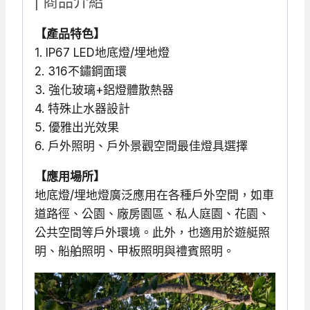
| 商品介紹
GU10
【產品特色】
316
1. IP67 LED地底燈/埋地燈
不
2. 316不鏽鋼面環
鏽
3. 強化玻璃+鋁燈體散熱器
鋼
4. 特殊止水器設計
IP67
5. 優雅出光效果
數
6. 戶外照明、戶外景觀空間最佳燈具選擇
量
【應用場所】
地底燈/埋地燈廣泛應用在各種戶外空間，如車
道路徑、公園、廠房園區、私人庭園、花園、
公共空間等戶外環境。此外，也適用於遊艇照
明、船舶照明、甲板照明與禮賓照明。