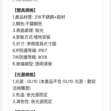
【燈具規格】
1.產品材質: 316不銹鋼+鋁材
2.顏色:不鏽鋼色
3.表面處理: 拋光
4.安裝方式:埋地安裝
5.尺寸: 參照燈具尺寸圖
6.IP防護等級: IP67
7.IK防護等級: IK08
8.玻璃類型: 透明清玻
【光源規格】
1.光源 : GU10 (本產品不含 GU10 光源，歡迎
洽詢購買)
2.色溫: 依光源而定
3.演色性: 依光源而定