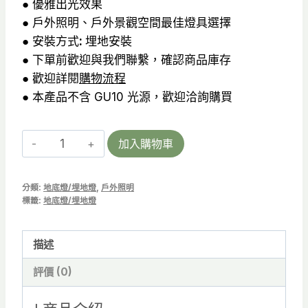
● 優雅出光效果
● 戶外照明、戶外景觀空間最佳燈具選擇
● 安裝方式
:
埋地安裝
● 下單前歡迎與我們聯繫，確認商品庫存
● 歡迎詳閱
購物流程
● 本產品不含 GU10 光源，歡迎洽詢購買
Austenitic
加入購物車
XL-
R
分類:
地底燈/埋地燈
,
戶外照明
|
標籤:
地底燈/埋地燈
地
底
描述
燈/
埋
評價 (0)
地
燈