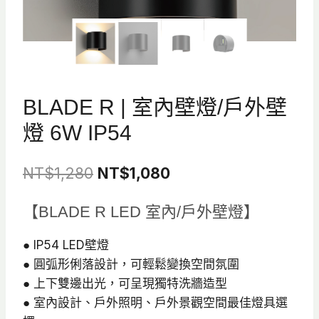
BLADE R | 室內壁燈/戶外壁
燈 6W IP54
原
目
NT$
1,280
NT$
1,080
始
前
【BLADE R LED 室內/戶外壁燈】
價
價
格：
格：
● IP54 LED壁燈
● 圓弧形俐落設計，可輕鬆變換空間氛圍
NT$1,280。
NT$1,080。
● 上下雙邊出光，可呈現獨特洗牆造型
● 室內設計、戶外照明、戶外景觀空間最佳燈具選