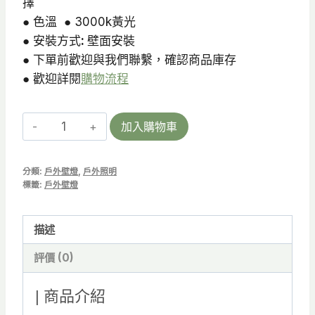
擇
● 色溫 ● 3000k黃光
● 安裝方式
:
壁面安裝
● 下單前歡迎與我們聯繫，確認商品庫存
● 歡迎詳閱
購物流程
BLADE
加入購物車
R
|
分類:
戶外壁燈
,
戶外照明
室
標籤:
戶外壁燈
內
壁
描述
燈/
戶
評價 (0)
外
壁
| 商品介紹
燈