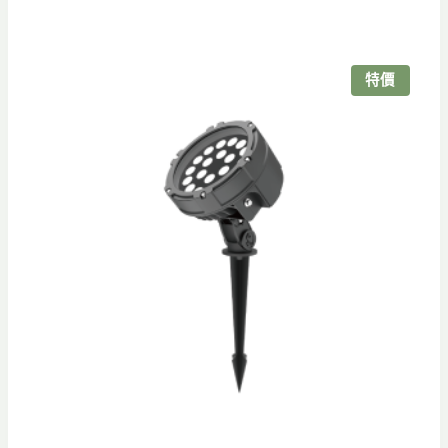
範
圍：
NT$2,250
特價
到
NT$3,000