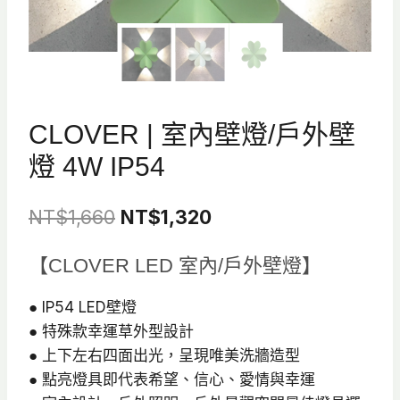
CLOVER | 室內壁燈/戶外壁
燈 4W IP54
原
目
NT$
1,660
NT$
1,320
始
前
【CLOVER LED 室內/戶外壁燈】
價
價
格：
格：
● IP54 LED壁燈
● 特殊款幸運草外型設計
NT$1,660。
NT$1,320。
● 上下左右四面出光，呈現唯美洗牆造型
● 點亮燈具即代表希望、信心、愛情與幸運