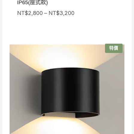
IP65(座式款)
價
NT$
2,800
–
NT$
3,200
格
範
圍：
NT$2,800
特價
到
NT$3,200