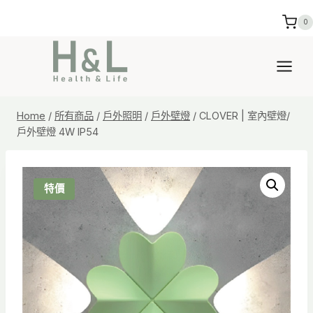
Skip
0
to
content
Home
/
所有商品
/
戶外照明
/
戶外壁燈
/
CLOVER | 室內壁燈/
戶外壁燈 4W IP54
特價