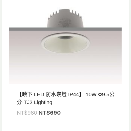
【映下 LED 防水崁燈 IP44】 10W Φ9.5公
分-TJ2 Lighting
原
目
NT$
980
NT$
690
始
前
價
價