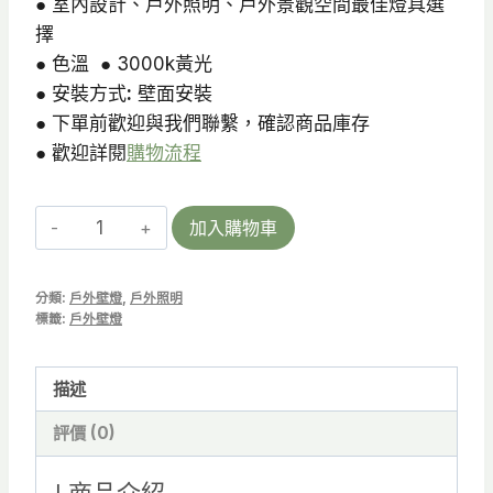
● 室內設計、戶外照明、戶外景觀空間最佳燈具選
擇
● 色溫 ● 3000k黃光
● 安裝方式
:
壁面安裝
● 下單前歡迎與我們聯繫，確認商品庫存
● 歡迎詳閱
購物流程
CLOVER
加入購物車
|
室
分類:
戶外壁燈
,
戶外照明
內
標籤:
戶外壁燈
壁
燈/
描述
戶
外
評價 (0)
壁
燈