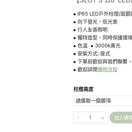
【SLOT S 110 L
● IP65 LED戶外柱燈
● 向下發光，低光害
● 行人友善照明
● 獨特造型，同時保護環
● 色溫 ● 3000k黃光
● 安裝方式
:
座式
● 下單前歡迎與我們聯繫
● 歡迎詳閱
購物流程
柱燈高度
SLOT
加入購
S
110