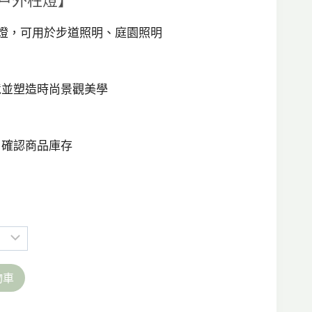
ED戶外柱燈】
範
圍：
/庭園燈，可用於步道照明、庭園照明
NT$2,250
到
境並塑造時尚景觀美學
NT$3,000
，確認商品庫存
物車