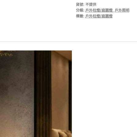
貨號:
不提供
|
分類:
戶外柱燈/庭園燈
,
戶外照明
戶
標籤:
戶外柱燈/庭園燈
外
柱
燈/
庭
園
燈
12W
IP65
數
量