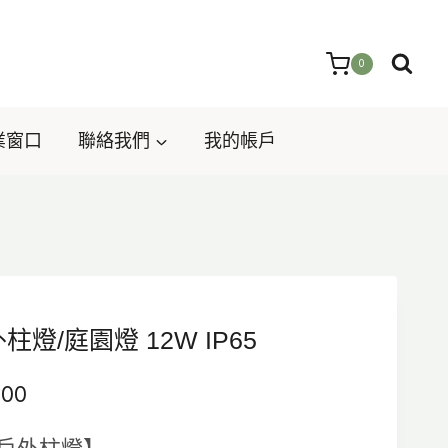
0
業窗口
聯絡我們
我的帳戶
戶外柱燈/庭園燈 12W IP65
價
000
格