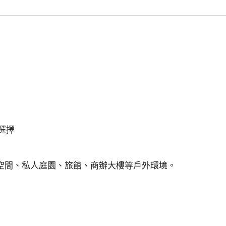
壁
燈/
戶
外
壁
燈
12W
IP54
數
量
選擇
空間、私人庭園、旅館、商辦大樓等戶外環境。