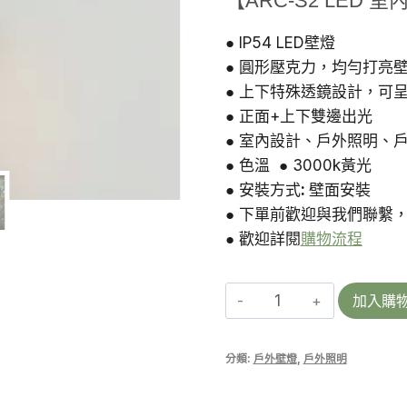
【ARC-S2 LED 
價
格：
● IP54 LED壁燈
● 圓形壓克力，均勻打亮
NT$1,35
● 上下特殊透鏡設計，可
● 正面+上下雙邊出光
● 室內設計、戶外照明、
● 色溫 ● 3000k黃光
● 安裝方式
:
壁面安裝
● 下單前歡迎與我們聯繫
● 歡迎詳閱
購物流程
ARC-
加入購
S2
|
分類:
戶外壁燈
,
戶外照明
室
內