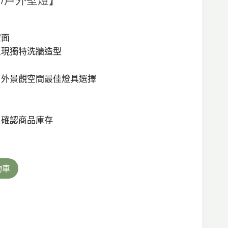
室內/戶外壁燈】
價
格：
壁面
0。
NT$1,150。
呈現獨特洗牆造型
戶外景觀空間最佳燈具選擇
，確認商品庫存
物車