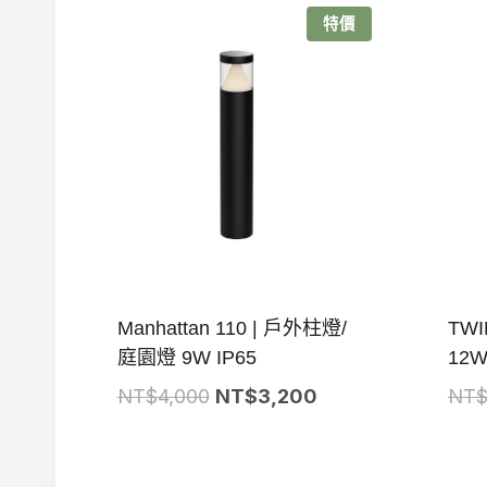
特價
Manhattan 110 | 戶外柱燈/
TW
庭園燈 9W IP65
12W
原
目
NT$
4,000
NT$
3,200
NT
始
前
價
價
格：
格：