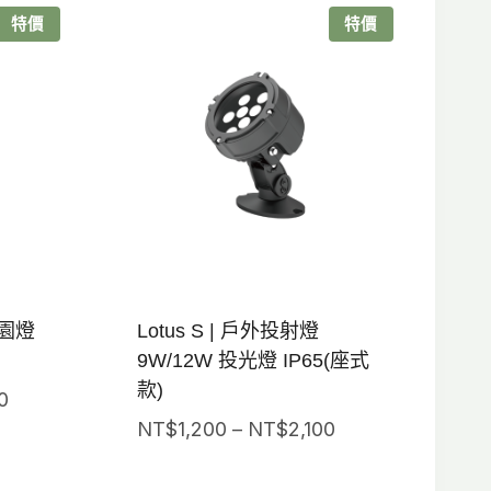
特價
特價
庭園燈
Lotus S | 戶外投射燈
9W/12W 投光燈 IP65(座式
款)
價
0
價
格
NT$
1,200
–
NT$
2,100
格
範
範
圍：