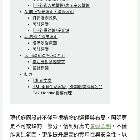
| 戶外崁入式壁燈/表面安裝壁燈
3. 向上投光照明 / 洗牆照明
打造戲劇效果
設計建議
| 戶外投射燈/投光燈
4. 串燈 / 燈串照明
增添浪漫氛圍
設計建議
5. 可調光調色LED照明
靈活應對多變需求
設計建議
結論
| 相關文章
H&L 東捷生活家居 | 外銷歐美燈具名品
TJ2 Lighting授權代理
現代庭園設計不僅重視植物的選擇與布局，照明更
是不可或缺的一部分。恰到好處的
景觀照明
，不僅
能營造氛圍，更能提升庭園的實用性與安全性。以