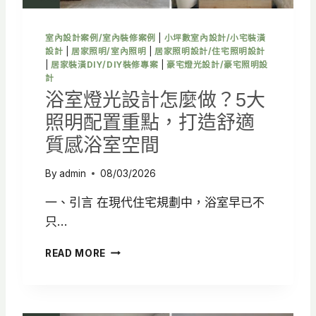
間
配
置
室內設計案例/室內裝修案例
|
小坪數室內設計/小宅裝潢
、
設計
|
居家照明/室內照明
|
居家照明設計/住宅照明設計
動
|
居家裝潢DIY/DIY裝修專案
|
豪宅燈光設計/豪宅照明設
線
計
規
浴室燈光設計怎麼做？5大
劃
照明配置重點，打造舒適
一
次
質感浴室空間
看
By
admin
08/03/2026
一、引言 在現代住宅規劃中，浴室早已不
只…
浴
READ MORE
室
燈
光
設