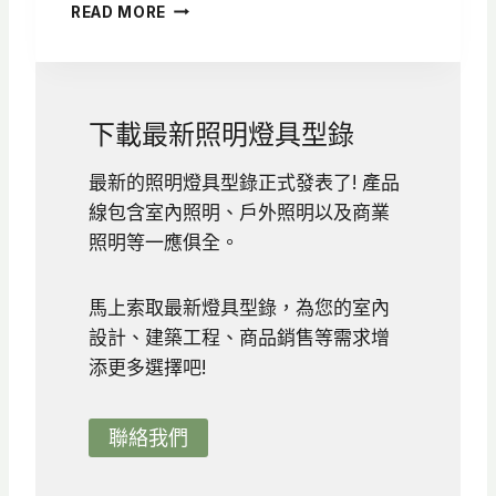
居
READ MORE
家
燈
光
設
計
下載最新照明燈具型錄
怎
麼
最新的照明燈具型錄正式發表了! 產品
做
線包含室內照明、戶外照明以及商業
？
軟
照明等一應俱全。
裝
＋
馬上索取最新燈具型錄，為您的室內
硬
裝
設計、建築工程、商品銷售等需求增
6
添更多選擇吧!
大
重
點
聯絡我們
，
打
造