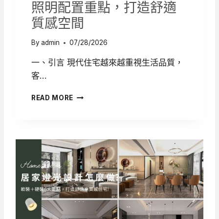
照明配置重點，打造舒適
案
例
質感空間
解
析
By
admin
07/28/2026
一、引言 現代住宅越來越重視生活品質，
客…
客
READ MORE
廳
燈
光
設
計
怎
麼
做
？
6
大
照