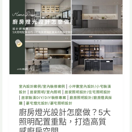
計
怎
麼
做
？
5
大
照
明
配
置
重
點
，
室內設計案例/室內裝修案例
|
小坪數室內設計/小宅裝潢
打
設計
|
居家照明/室內照明
|
居家照明設計/住宅照明設計
造
|
居家裝潢DIY/DIY裝修專案
|
廚房照明設計/廚房燈具採
舒
購
|
豪宅燈光設計/豪宅照明設計
適
廚房燈光設計怎麼做？5大
質
照明配置重點，打造高質
感
浴
感廚房空間