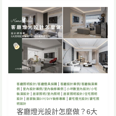
設
計
怎
麼
做
？
6
大
照
明
配
置
技
巧
＋
客廳照明設計/客廳燈具採購
|
客廳設計案例/客廳裝潢案
3
例
|
室內設計案例/室內裝修案例
|
小坪數室內設計/小宅
大
裝潢設計
|
居家照明/室內照明
|
居家照明設計/住宅照明
裝
設計
|
居家裝潢DIY/DIY裝修專案
|
豪宅燈光設計/豪宅照
潢
明設計
翻
客廳燈光設計怎麼做？6大
車