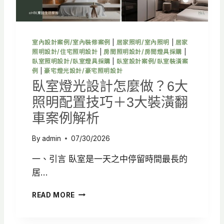
置
重
點
，
室內設計案例/室內裝修案例
|
居家照明/室內照明
|
居家
打
照明設計/住宅照明設計
|
房間照明設計/房間燈具採購
|
造
臥室照明設計/臥室燈具採購
|
臥室設計案例/臥室裝潢案
高
例
|
豪宅燈光設計/豪宅照明設計
質
臥室燈光設計怎麼做？6大
感
照明配置技巧＋3大裝潢翻
廚
房
車案例解析
空
間
By
admin
07/30/2026
一、引言 臥室是一天之中停留時間最長的
居…
臥
READ MORE
室
燈
光