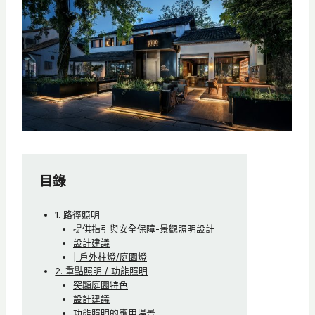
目錄
1. 路徑照明
提供指引與安全保障-景觀照明設計
設計建議
| 戶外柱燈/庭園燈
2. 重點照明 / 功能照明
突顯庭園特色
設計建議
功能照明的應用場景