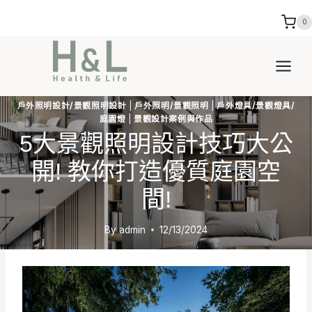
Skip
0
to
content
戶外照明設計/景觀照明設計
|
戶外照明/景觀照明
|
戶外燈具/景觀燈具/
庭園燈
|
景觀設計案例與作品
5大景觀照明設計技巧大公
開! 教你打造優質庭園空
間!
By
admin
12/13/2024