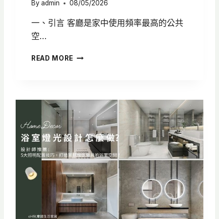
By
admin
08/05/2026
一、引言 客廳是家中使用頻率最高的公共
空…
客
READ MORE
廳
設
計
全
攻
略
：
5
大
客
廳
格
局
與
空