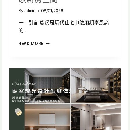
室
空
By
admin
08/01/2026
間
一、引言 廚房是現代住宅中使用頻率最高
的…
廚
READ MORE
房
燈
光
設
計
怎
麼
做
？
5
大
照
明
配