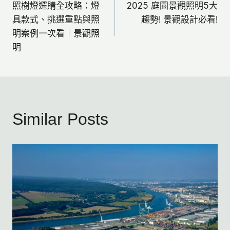
照樹燈選購全攻略：燈
2025 庭園景觀照明5大
章
具款式、挑選重點與照
趨勢! 景觀設計必看!
明案例一次看｜景觀照
導
明
覽
Similar Posts