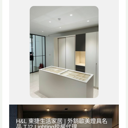
舒
適
高
質
感
住
宅
！
H&L
東捷生活家居
| 外銷歐美燈具名
品
TJ2 Lighting
授權代理