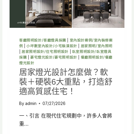
明
配
置
重
點
，
客廳照明設計/客廳燈具採購
|
室內設計案例/室內裝修案
打
例
|
小坪數室內設計/小宅裝潢設計
|
居家照明/室內照明
造
|
居家照明設計/住宅照明設計
|
臥室照明設計/臥室燈具
舒
採購
|
豪宅燈光設計/豪宅照明設計
|
餐廳照明設計/餐廳
適
燈光設計
質
居家燈光設計怎麼做？軟
感
裝＋硬裝6大重點，打造舒
空
間
適高質感住宅！
By
admin
07/27/2026
一、引言 在現代住宅規劃中，許多人會將
重…