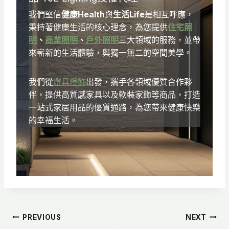
我們堅信
健康Health
與
生活Life
是相互呼應，
秉持著健康生活的核心理念，為您提供
住宅照
明
、
商業照明
、
戶外照明
三大領域的服務，並帶
來嶄新的生活體驗，與獨一無二的空間美學。
我們從
燈具燈飾
出發，攜手各領域優質合作夥
伴，提供高質感家具以及軟裝家飾等商品，打造
一站式家居用品的優質通路，為您帶來健康快樂
的幸福生活。
文
PREVIOUS
NEXT