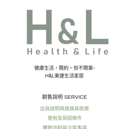
計:
從
生
活
需
求
出
發，
打
造
樂
健康生活，簡約，但不簡單-
齡
友
H&L東捷生活家居
善
的
居
銷售說明 SERVICE
家
照
出貨說明與退換貨政策
明
空
使用及保固條件
間!
購物流程與注意事項