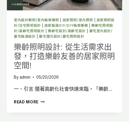
點
打
造
安
室內設計案例/室內裝修案例
|
居家照明/室內照明
|
居家照明設
全
計/住宅照明設計
|
居家裝潢DIY/DIY裝修專案
|
樂齡宅照明設
舒
計/高齡宅照明設計
|
樂齡宅設計/高齡宅設計
|
豪宅室內設計/
豪宅裝潢設計
|
豪宅燈光設計/豪宅照明設計
適
的
樂齡照明設計: 從生活需求出
樂
發，打造樂齡友善的居家照明
齡
宅
空間!
By
admin
05/20/2026
一、引言 隨著高齡化社會快速來臨，「樂齡…
樂
READ MORE
齡
照
明
設