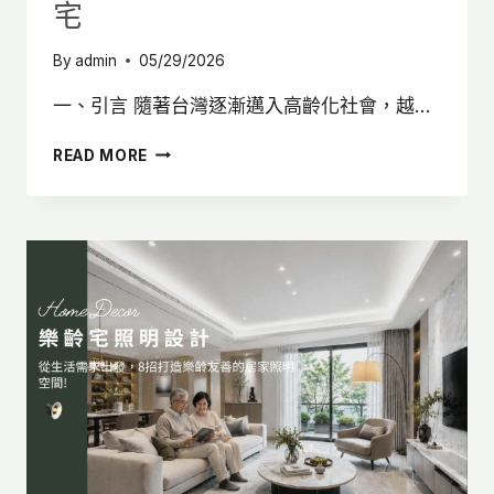
宅
By
admin
05/29/2026
一、引言 隨著台灣逐漸邁入高齡化社會，越…
養
READ MORE
生
村
燈
光
設
計
怎
麼
做？
8
大
照
明
重