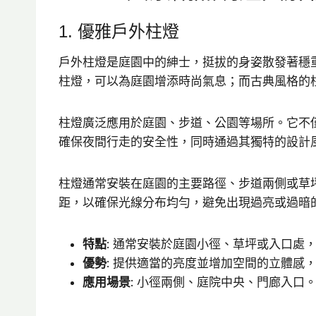
1. 優雅戶外柱燈
戶外柱燈是庭園中的紳士，挺拔的身姿散發著穩
柱燈，可以為庭園增添時尚氣息；而古典風格的
柱燈廣泛應用於庭園、步道、公園等場所。它不
確保夜間行走的安全性，同時通過其獨特的設計
柱燈通常安裝在庭園的主要路徑、步道兩側或草
距，以確保光線分布均勻，避免出現過亮或過暗
特點
: 通常安裝於庭園小徑、草坪或入口處
優勢
: 提供適當的亮度並增加空間的立體
應用場景
: 小徑兩側、庭院中央、門廊入