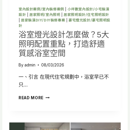
配
置
室內設計案例/室內裝修案例
|
小坪數室內設計/小宅裝潢
、
設計
|
居家照明/室內照明
|
居家照明設計/住宅照明設計
動
|
居家裝潢DIY/DIY裝修專案
|
豪宅燈光設計/豪宅照明設
線
計
規
浴室燈光設計怎麼做？5大
劃
照明配置重點，打造舒適
一
次
質感浴室空間
看
By
admin
08/03/2026
一、引言 在現代住宅規劃中，浴室早已不
只…
浴
READ MORE
室
燈
光
設
計