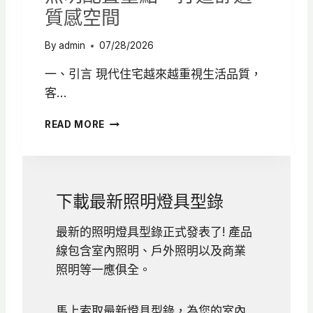
例
質感空間
解
析
By
admin
07/28/2026
一、引言 現代住宅越來越重視生活品質，
客…
客
READ MORE
廳
燈
光
設
計
下載最新照明燈具型錄
怎
麼
最新的照明燈具型錄正式發表了! 產品
做
線包含室內照明、戶外照明以及商業
？
6
照明等一應俱全。
大
照
馬上索取最新燈具型錄，為您的室內
明