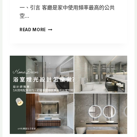
一、引言 客廳是家中使用頻率最高的公共
空…
客
READ MORE
廳
設
計
全
攻
略
：
5
大
客
廳
格
局
與
空
間