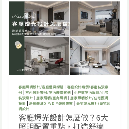
計
怎
麼
做
？
6
大
照
明
配
置
技
巧
＋
客廳照明設計/客廳燈具採購
|
客廳設計案例/客廳裝潢案
3
例
|
室內設計案例/室內裝修案例
|
小坪數室內設計/小宅
大
裝潢設計
|
居家照明/室內照明
|
居家照明設計/住宅照明
裝
設計
|
居家裝潢DIY/DIY裝修專案
|
豪宅燈光設計/豪宅照
潢
明設計
翻
客廳燈光設計怎麼做？6大
車
照明配置重點，打造舒適
案