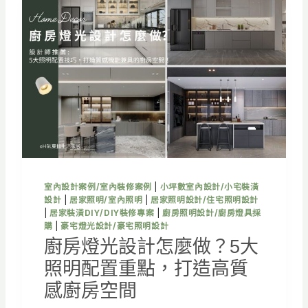
怎
麼
做
？
5
大
照
明
配
置
重
點
，
室內設計案例/室內裝修案例
|
小坪數室內設計/小宅裝潢
打
設計
|
居家照明/室內照明
|
居家照明設計/住宅照明設計
造
|
居家裝潢DIY/DIY裝修專案
|
廚房照明設計/廚房燈具採
舒
購
|
豪宅燈光設計/豪宅照明設計
適
廚房燈光設計怎麼做？5大
質
照明配置重點，打造高質
感
浴
感廚房空間
室