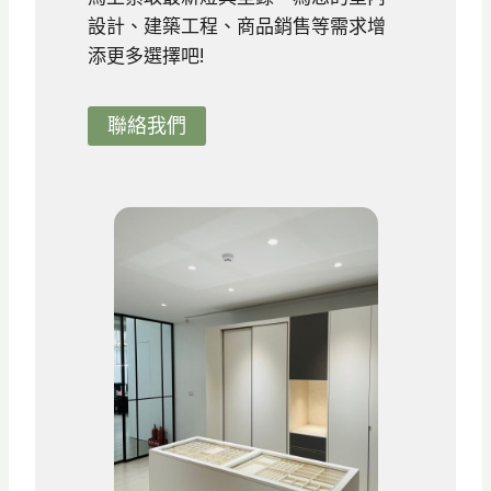
配
設計、建築工程、商品銷售等需求增
置
添更多選擇吧!
重
點
，
聯絡我們
打
造
舒
適
質
感
空
間