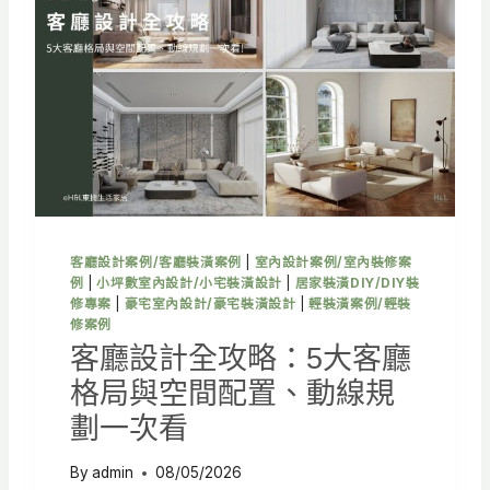
做
？
3
大
技
巧
打
造
療
癒
系
客廳設計案例/客廳裝潢案例
|
室內設計案例/室內裝修案
居
例
|
小坪數室內設計/小宅裝潢設計
|
居家裝潢DIY/DIY裝
家
修專案
|
豪宅室內設計/豪宅裝潢設計
|
輕裝潢案例/輕裝
空
修案例
間
客廳設計全攻略：5大客廳
格局與空間配置、動線規
劃一次看
By
admin
08/05/2026