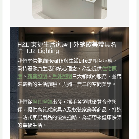
H&L
東捷生活家居
| 外銷歐美燈具名
品
TJ2 Lighting
我們堅信
健康Health
與
生活Life
是相互呼應，
秉持著健康生活的核心理念，為您提供
住宅照
明
、
商業照明
、
戶外照明
三大領域的服務，並帶
來嶄新的生活體驗，與獨一無二的空間美學。
我們從
燈具燈飾
出發，攜手各領域優質合作夥
伴，提供高質感家具以及軟裝家飾等商品，打造
一站式家居用品的優質通路，為您帶來健康快樂
的幸福生活。