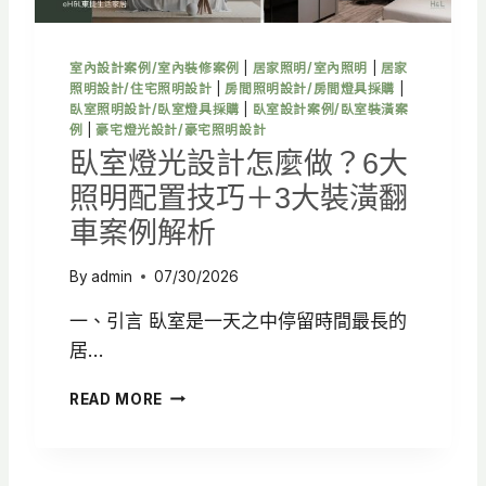
重
點
，
室內設計案例/室內裝修案例
|
居家照明/室內照明
|
居家
打
照明設計/住宅照明設計
|
房間照明設計/房間燈具採購
|
造
臥室照明設計/臥室燈具採購
|
臥室設計案例/臥室裝潢案
高
例
|
豪宅燈光設計/豪宅照明設計
質
臥室燈光設計怎麼做？6大
感
照明配置技巧＋3大裝潢翻
廚
房
車案例解析
空
間
By
admin
07/30/2026
一、引言 臥室是一天之中停留時間最長的
居…
臥
READ MORE
室
燈
光
設