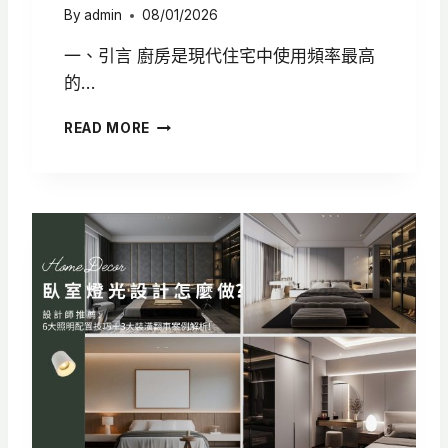
空
By
admin
08/01/2026
間
一、引言 廚房是現代住宅中使用頻率最高
的…
廚
READ MORE
房
燈
光
設
計
怎
麼
做
？
5
大
照
明
配
置