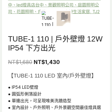
TUBE-1 110 | 戶外壁燈 12W
IP54 下方出光
原
目
NT$
1,680
NT$
1,430
始
前
【TUBE-1 110 LED 室內/戶外壁燈】
價
價
格：
格：
● IP54 LED壁燈
● 圓弧形俐落設計
NT$1,680。
NT$1,430。
● 單邊出光，可呈現唯美洗牆造型
● 室內設計、戶外照明、戶外景觀空間最佳燈具選