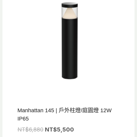
Manhattan 145 | 戶外柱燈/庭園燈 12W
IP65
原
目
NT$
6,880
NT$
5,500