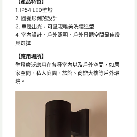
下
【產品特色】
方
1. IP54 LED壁燈
出
2. 圓弧形俐落設計
光
3. 單邊出光，可呈現唯美洗牆造型
數
4. 室內設計、戶外照明、戶外景觀空間最佳燈
量
具選擇
【應用場所】
壁燈廣泛應用在各種室內以及戶外空間，如居
家空間、私人庭園、旅館、商辦大樓等戶外環
境。