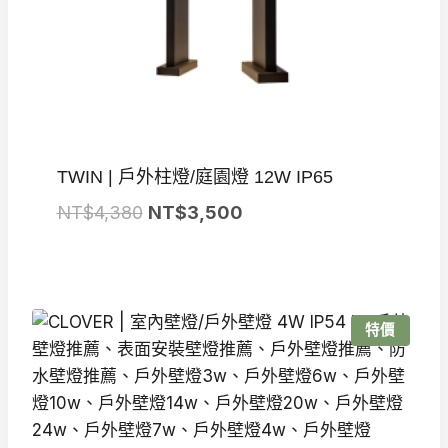
TWIN | 戶外柱燈/庭園燈 12W IP65
原
目
NT$
4,380
NT$
3,500
始
前
價
價
格：
格：
NT$4,380。
NT$3,500。
特價