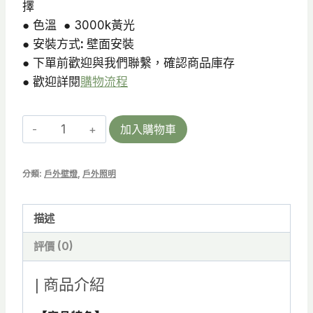
擇
● 色溫 ● 3000k黃光
● 安裝方式
:
壁面安裝
● 下單前歡迎與我們聯繫，確認商品庫存
● 歡迎詳閱
購物流程
TUBE-
加入購物車
1
110
分類:
戶外壁燈
,
戶外照明
|
戶
描述
外
壁
評價 (0)
燈
12W
| 商品介紹
IP54