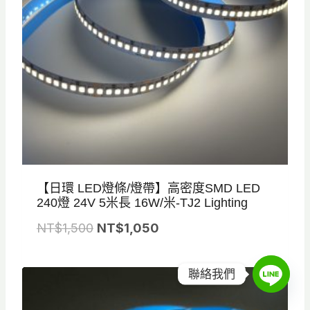
6
4
5
5
0
5
。
。
【日環 LED燈條/燈帶】高密度SMD LED
240燈 24V 5米長 16W/米-TJ2 Lighting
原
目
NT$
1,500
NT$
1,050
始
前
價
價
聯絡我們
特
促銷
格
格
價
商
品
：
：