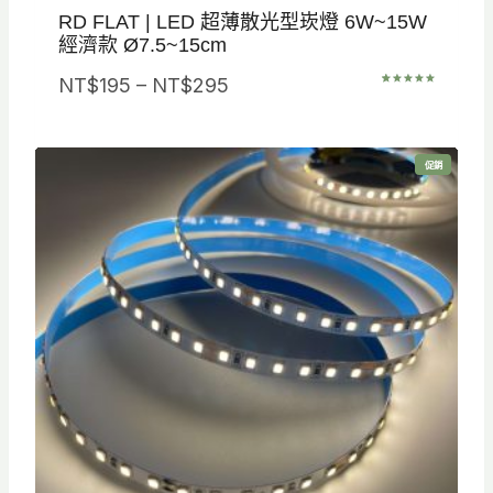
RD FLAT | LED 超薄散光型崁燈 6W~15W
經濟款 Ø7.5~15cm
價
NT$
195
–
NT$
295
評分
1
5.00
/ 5，已有
格
位顧客進
行評分
範
特
促銷
圍
價
商
品
：
N
T
$
1
9
5
到
N
T