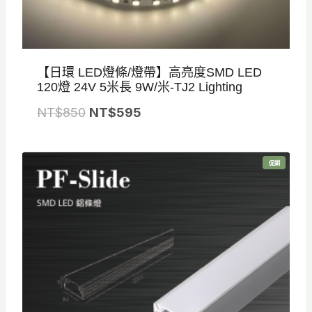
$
2
9
【日環 LED燈條/燈帶】高亮度SMD LED
5
120燈 24V 5米長 9W/米-TJ2 Lighting
原
目
NT$
850
NT$
595
始
前
價
價
特
促銷
格
格
價
商
品
：
：
N
N
T
T
$
$
8
5
5
9
0
5