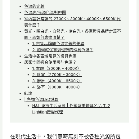
色溫的定義
色溫表/光源色溫對照圖
室內設計常講的 2700K、3000K、4000K、6500K 代
表什麼？
黃光、暖白光、自然光、冷白光，各家燈具品牌定義不
同，該如何表達清楚？
1. 市售品牌間色溫定義的差異
2. 如何確保買到理想的燈具色溫？
生活中各區域常見的燈具色溫
居家空間適合使用哪些色溫？
1. 客廳（3000K – 4000K）
2. 臥室（2700K – 3000K）
3. 廚房（4000K – 6500K）
4. 浴室（3000K – 4000K）
結論
| 各類色溫LED燈具
H&L 東捷生活家居 | 外銷歐美燈具名品 TJ2
Lighting授權代理
在現代生活中，我們無時無刻不被各種光源所包