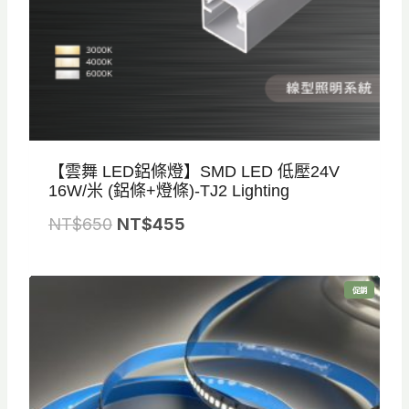
。
。
【雲舞 LED鋁條燈】SMD LED 低壓24V
16W/米 (鋁條+燈條)-TJ2 Lighting
原
目
NT$
650
NT$
455
始
前
價
價
特
促銷
格
格
價
商
品
：
：
N
N
T
T
$
$