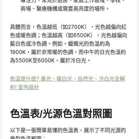
專注力，常見於廚房、家庭工作區域、學校、
商場、醫療機構或需要高亮度的場所。
具體而言，色溫越低（如2700K），光色越偏向紅
色或暖色調；色溫越高（如6500K），光色越偏向
藍白色或冷色調。例如，蠟燭光的色溫約為
1900K，屬於非常暖的色調，而中午的日光色溫約
為5500K至6000K，屬於冷白光。
色溫是什麼? 黃光、暖白光、自然光、冷白光全解
析! 室內設計
色溫表/光源色溫對照圖
以下是一張簡單易懂的色溫表，展示了不同光源的
典型色溫範圍：