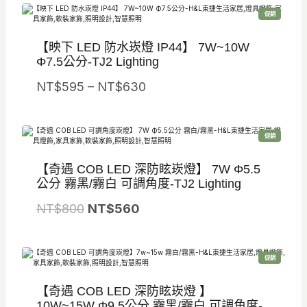
價
價
特
促銷
格
格
價
商
品
：
：
【映下 LED 防水崁燈 IP44】 7W~10W
N
N
Φ7.5公分-TJ2 Lighting
T
T
價
NT$
595
–
NT$
630
$
$
格
9
6
範
8
9
特
促銷
圍
價
商
0
0
品
：
【奇遇 COB LED 深防眩崁燈】 7W Φ5.5
。
。
N
公分 霧黑/霧白 可調角度-TJ2 Lighting
T
原
目
NT$
800
NT$
560
$
始
前
5
價
價
9
特
促銷
格
格
價
商
5
品
：
：
【奇遇 COB LED 深防眩崁燈 】
到
N
N
10W~15W Φ9.5公分 霧黑/霧白 可調角度-