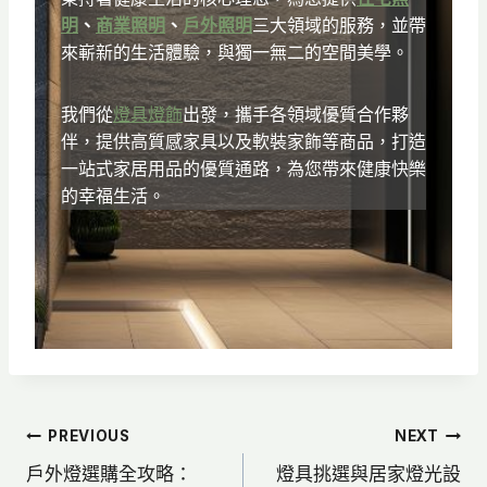
明
、
商業照明
、
戶外照明
三大領域的服務，並帶
來嶄新的生活體驗，與獨一無二的空間美學。
我們從
燈具燈飾
出發，攜手各領域優質合作夥
伴，提供高質感家具以及軟裝家飾等商品，打造
一站式家居用品的優質通路，為您帶來健康快樂
的幸福生活。
文
PREVIOUS
NEXT
戶外燈選購全攻略：
燈具挑選與居家燈光設