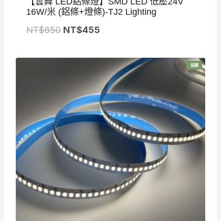
【雲舞 LED鋁條燈】SMD LED 低壓24V
16W/米 (鋁條+燈條)-TJ2 Lighting
原
目
NT$
650
NT$
455
始
前
價
價
特
促銷
格
格
價
商
品
：
：
N
N
T
T
$
$
6
4
5
5
0
5
。
。