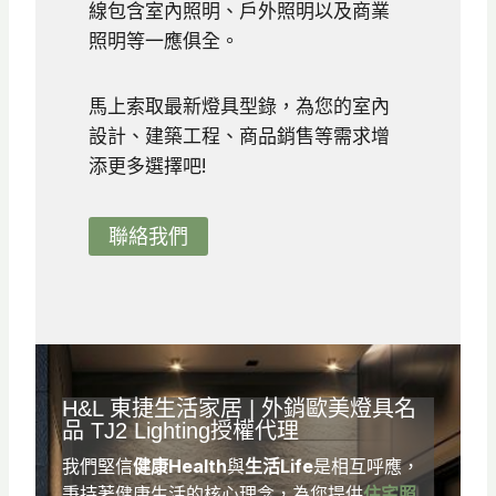
5
線包含室內照明、戶外照明以及商業
7
9
照明等一應俱全。
3
5
0
到
馬上索取最新燈具型錄，為您的室內
N
設計、建築工程、商品銷售等需求增
T
添更多選擇吧!
$
6
聯絡我們
2
0
H&L
東捷生活家居
| 外銷歐美燈具名
品
TJ2 Lighting
授權代理
我們堅信
健康Health
與
生活Life
是相互呼應，
秉持著健康生活的核心理念，為您提供
住宅照