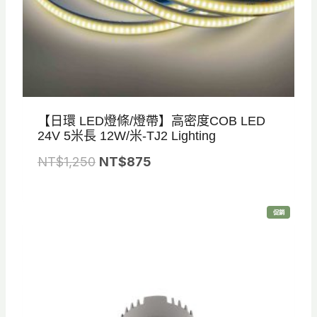
0
5
0
0
。
。
【日環 LED燈條/燈帶】高密度COB LED
24V 5米長 12W/米-TJ2 Lighting
原
目
NT$
1,250
NT$
875
始
前
價
價
特
促銷
格
格
價
商
品
：
：
N
N
T
T
$
$