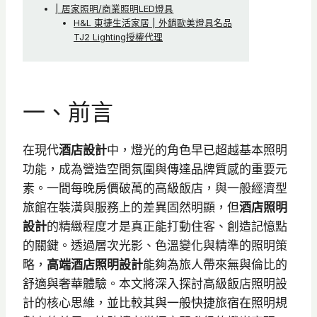
| 居家照明/商業照明LED燈具
H&L 東捷生活家居 | 外銷歐美燈具名品
TJ2 Lighting授權代理
一、前言
在現代
酒店設計
中，燈光的角色早已超越基本照明
功能，成為營造空間氛圍與傳達品牌質感的重要元
素。一間每晚房價破萬的高級飯店，與一般經濟型
旅館在裝潢與服務上的差異固然明顯，但
酒店照明
設計
的精緻程度才是真正能打動住客、創造記憶點
的關鍵。透過層次光影、色溫變化與精準的照明策
略，
高端酒店照明設計
能夠為旅人帶來無與倫比的
舒適與奢華體驗。本文將深入探討高級飯店照明設
計的核心思維，並比較其與一般快捷旅宿在照明規