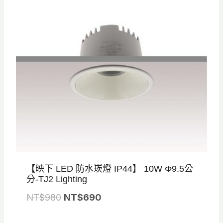
N
N
T
T
$
$
8
5
2
7
0
5
。
。
【映下 LED 防水崁燈 IP44】 10W Φ9.5公
分-TJ2 Lighting
原
目
NT$
980
NT$
690
始
前