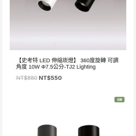
0
5
。
。
【史考特 LED 伸縮崁燈】 360度旋轉 可調
角度 10W Φ7.5公分-TJ2 Lighting
原
目
NT$
880
NT$
550
始
前
價
價
特
促銷
格
格
價
商
品
：
：
N
N
T
T