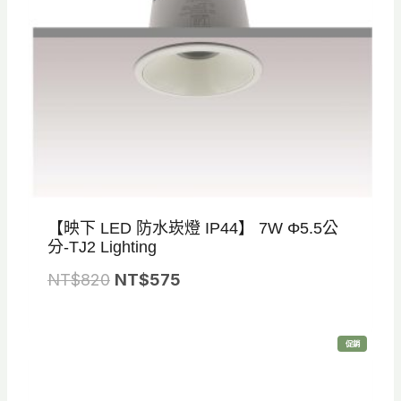
1
8
,
7
2
5
5
。
0
。
【映下 LED 防水崁燈 IP44】 7W Φ5.5公
分-TJ2 Lighting
原
目
NT$
820
NT$
575
始
前
價
價
特
促銷
格
格
價
商
品
：
：