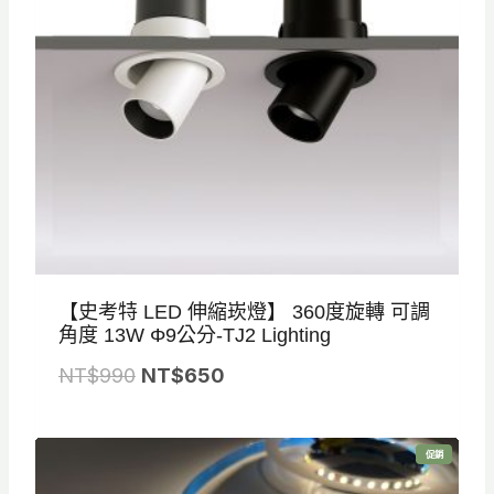
$
$
8
5
8
5
0
0
。
。
【史考特 LED 伸縮崁燈】 360度旋轉 可調
角度 13W Φ9公分-TJ2 Lighting
原
目
NT$
990
NT$
650
始
前
價
價
特
促銷
格
格
價
商
品