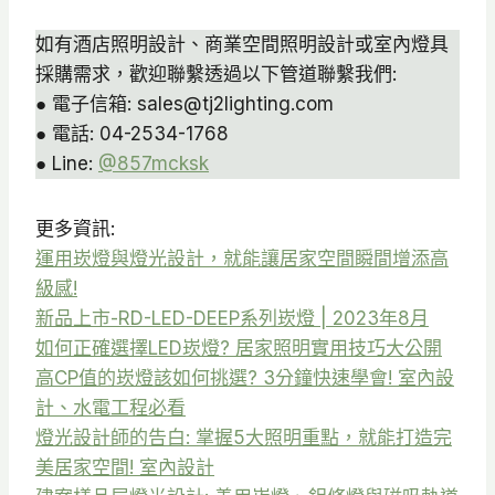
如有酒店照明設計、商業空間照明設計或室內燈具
採購需求，歡迎聯繫透過以下管道聯繫我們:
● 電子信箱: sales@tj2lighting.com
● 電話: 04-2534-1768
● Line:
@857mcksk
更多資訊:
運用崁燈與燈光設計，就能讓居家空間瞬間增添高
級感!
新品上市-RD-LED-DEEP系列崁燈 | 2023年8月
如何正確選擇LED崁燈? 居家照明實用技巧大公開
高CP值的崁燈該如何挑選? 3分鐘快速學會! 室內設
計、水電工程必看
燈光設計師的告白: 掌握5大照明重點，就能打造完
美居家空間! 室內設計