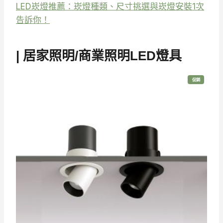
LED崁燈推薦：崁燈種類、尺寸挑選與崁燈安裝1次
告訴你！
| 居家照明/商業照明LED燈具
特
促銷
價
商
品