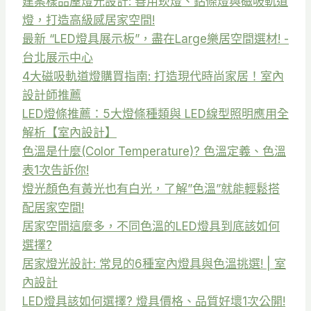
建案樣品屋燈光設計: 善用崁燈、鋁條燈與磁吸軌道
燈，打造高級感居家空間!
最新 “LED燈具展示板”，盡在Large樂居空間選材! -
台北展示中心
4大磁吸軌道燈購買指南: 打造現代時尚家居！室內
設計師推薦
LED燈條推薦：5大燈條種類與 LED線型照明應用全
解析【室內設計】
色溫是什麼(Color Temperature)? 色溫定義、色溫
表1次告訴你!
燈光顏色有黃光也有白光，了解”色溫”就能輕鬆搭
配居家空間!
居家空間這麼多，不同色溫的LED燈具到底該如何
選擇?
居家燈光設計: 常見的6種室內燈具與色溫挑選! | 室
內設計
LED燈具該如何選擇? 燈具價格、品質好壞1次公開!