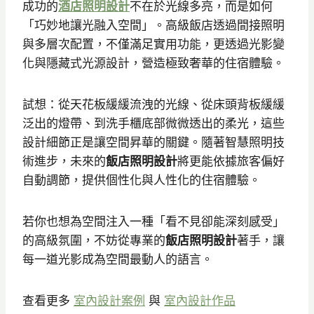
成功的
酒店照明設計
不在於光線多亮，而是如何
「巧妙地讓光融入空間」。高級飯店透過間接照明
與多層次配置，不僅滿足實用功能，更透過光影變
化與隱藏式光源設計，營造極致奢華的住宿體驗。
試想：從天花板緩緩流洩的光線、從床頭背板緩緩
泛出的燈帶、到洗手櫃底部微微透出的柔光，這些
設計細節正是讓空間昇華的關鍵。隨著智慧照明技
術進步，未來的
飯店照明設計
將更能依據旅客偏好
自動調節，提供個性化與人性化的住宿體驗。
若你也想為空間注入一種「看不見卻能深刻感受」
的高級氛圍，不妨從專業的
飯店照明設計
著手，讓
每一道光影成為空間最動人的語言。
查看更多
室內設計案例
與
室內設計作品