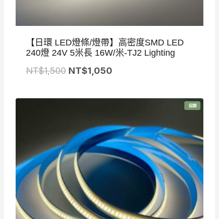
【日環 LED燈條/燈帶】高密度SMD LED
240燈 24V 5米長 16W/米-TJ2 Lighting
原
目
NT$
1,500
NT$
1,050
始
前
價
價
特
促銷
格
格
價
商
品
：
：
N
N
T
T
$
$
1
1
,
,
5
0