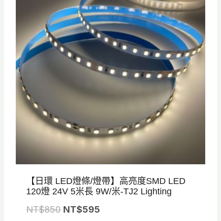
：
：
N
N
T
T
$
$
9
6
9
5
0
0
。
。
【日環 LED燈條/燈帶】高亮度SMD LED
120燈 24V 5米長 9W/米-TJ2 Lighting
原
目
NT$
850
NT$
595