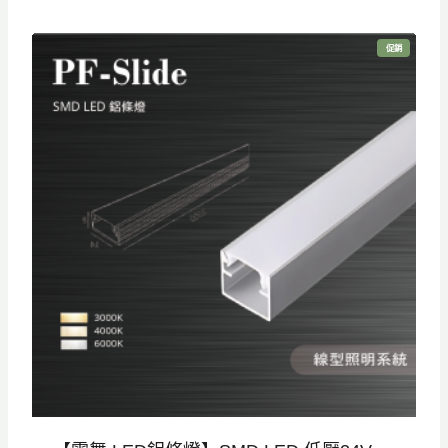
始
前
價
價
特
促銷
格
格
價
商
品
：
：
N
N
T
T
$
$
8
5
5
9
0
5
。
。