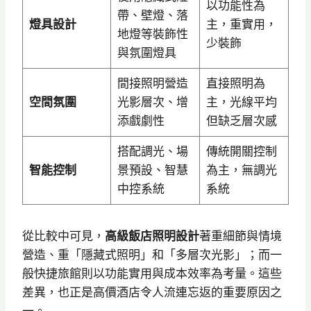
以功能性為
帶、壁燈、落
燈具設計
主，重實用，
地燈等裝飾性
少裝飾
與氛圍燈具
間接照明營造
直接照明為
空間氛圍
光影層次、增
主，光線平均
添戲劇性
但缺乏層次感
搭配調光、場
傳統開關控制
智能控制
景預設、智慧
為主，無調光
中控系統
系統
從比較中可見，
高級飯店照明設計
著重細節與情境
營造、重「隱藏式照明」和「多層次光影」；而一
般快捷旅館則以功能實用與成本效率為考量。這些
差異，也正是高價酒店令人流連忘返的重要原因之
一。