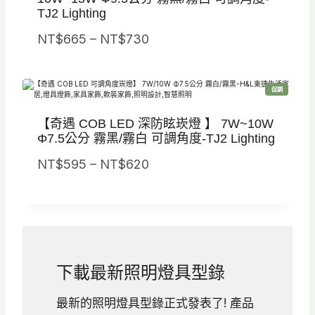
N
TJ2 Lighting
T
T
T
$
$
價
NT$
665
–
NT$
730
$
8
5
格
6
0
6
範
3
特
促銷
0
0
圍
價
商
0
品
。
。
：
【奇遇 COB LED 深防眩崁燈 】 7W~10W
N
Φ7.5公分 霧黑/霧白 可調角度-TJ2 Lighting
T
價
NT$
595
–
NT$
620
$
格
6
範
6
圍
5
：
到
N
下載最新照明燈具型錄
N
T
T
$
最新的照明燈具型錄正式發表了! 產品
$