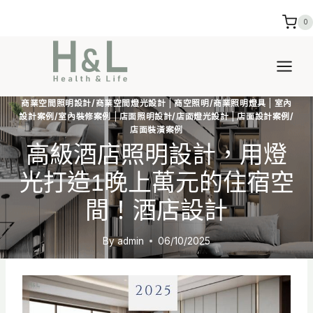
Skip
0
to
content
商業空間照明設計/商業空間燈光設計
|
商空照明/商業照明燈具
|
室內
設計案例/室內裝修案例
|
店面照明設計/店面燈光設計
|
店面設計案例/
店面裝潢案例
高級酒店照明設計，用燈
光打造1晚上萬元的住宿空
間！酒店設計
By
admin
06/10/2025