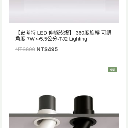
【史考特 LED 伸縮崁燈】 360度旋轉 可調
角度 7W Φ5.5公分-TJ2 Lighting
原
目
NT$
800
NT$
495
始
前
價
價
特
促銷
格
格
價
商
品
：
：
N
N
T
T
$
$
8
4
0
9