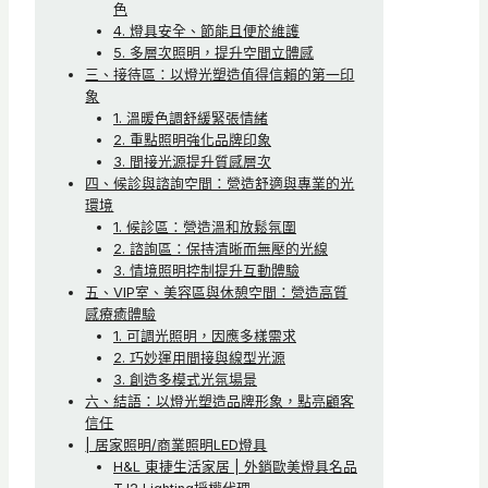
色
4. 燈具安全、節能且便於維護
5. 多層次照明，提升空間立體感
三、接待區：以燈光塑造值得信賴的第一印
象
1. 溫暖色調舒緩緊張情緒
2. 重點照明強化品牌印象
3. 間接光源提升質感層次
四、候診與諮詢空間：營造舒適與專業的光
環境
1. 候診區：營造溫和放鬆氛圍
2. 諮詢區：保持清晰而無壓的光線
3. 情境照明控制提升互動體驗
五、VIP室、美容區與休憩空間：營造高質
感療癒體驗
1. 可調光照明，因應多樣需求
2. 巧妙運用間接與線型光源
3. 創造多模式光氛場景
六、結語：以燈光塑造品牌形象，點亮顧客
信任
| 居家照明/商業照明LED燈具
H&L 東捷生活家居 | 外銷歐美燈具名品