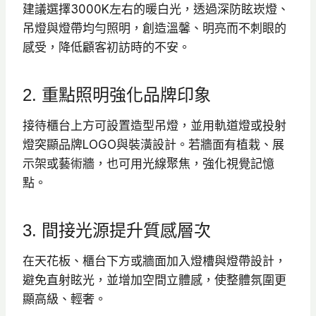
建議選擇3000K左右的暖白光，透過深防眩崁燈、
吊燈與燈帶均勻照明，創造溫馨、明亮而不刺眼的
感受，降低顧客初訪時的不安。
2. 重點照明強化品牌印象
接待櫃台上方可設置造型吊燈，並用軌道燈或投射
燈突顯品牌LOGO與裝潢設計。若牆面有植栽、展
示架或藝術牆，也可用光線聚焦，強化視覺記憶
點。
3. 間接光源提升質感層次
在天花板、櫃台下方或牆面加入燈槽與燈帶設計，
避免直射眩光，並增加空間立體感，使整體氛圍更
顯高級、輕奢。