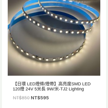
N
N
T
T
$
$
9
6
9
5
0
0
。
。
【日環 LED燈條/燈帶】高亮度SMD LED
120燈 24V 5米長 9W/米-TJ2 Lighting
原
目
NT$
850
NT$
595
始
前