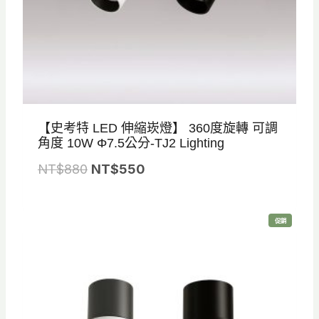
。
。
【史考特 LED 伸縮崁燈】 360度旋轉 可調
角度 10W Φ7.5公分-TJ2 Lighting
原
目
NT$
880
NT$
550
始
前
價
價
特
促銷
格
格
價
商
品
：
：
N
N
T
T
$
$