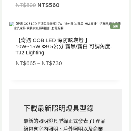
T
原
目
NT$
800
NT$
560
$
始
前
5
價
價
9
特
促銷
格
格
價
商
5
品
：
：
【奇遇 COB LED 深防眩崁燈 】
到
N
N
10W~15W Φ9.5公分 霧黑/霧白 可調角度-
N
TJ2 Lighting
T
T
T
$
$
價
NT$
665
–
NT$
730
$
8
5
格
6
0
6
範
3
0
0
圍
0
。
。
：
N
下載最新照明燈具型錄
T
$
最新的照明燈具型錄正式發表了! 產品
6
線包含室內照明、戶外照明以及商業