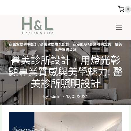
Skip
0
to
content
商業空間照明設計/商業空間燈光設計
|
商空照明/商業照明燈具
|
醫美
診所照明設計
醫美診所設計，用燈光彰
顯專業質感與美學魅力! 醫
美診所照明設計
By
admin
12/05/2024