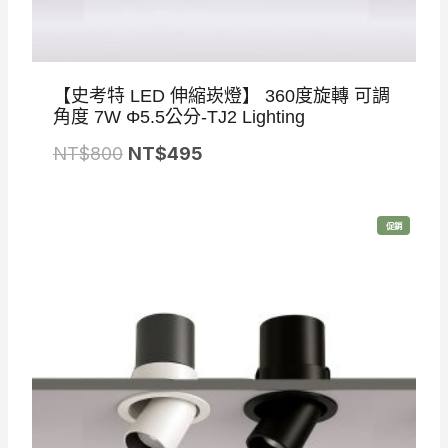
【史考特 LED 伸縮崁燈】 360度旋轉 可調
角度 7W Φ5.5公分-TJ2 Lighting
原
目
NT$
800
NT$
495
始
前
價
價
特
促銷
格
格
價
商
品
：
：
N
N
T
T
$
$
8
4
0
9
0
5