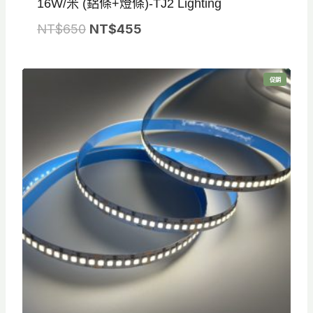
16W/米 (鋁條+燈條)-TJ2 Lighting
原
目
NT$
650
NT$
455
始
前
價
價
特
促銷
格
格
價
商
品
：
：
N
N
T
T
$
$
6
4
5
5
0
5
。
。