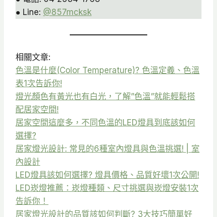
● Line:
@857mcksk
相關文章:
色溫是什麼(Color Temperature)? 色溫定義、色溫
表1次告訴你!
燈光顏色有黃光也有白光，了解”色溫”就能輕鬆搭
配居家空間!
居家空間這麼多，不同色溫的LED燈具到底該如何
選擇?
居家燈光設計: 常見的6種室內燈具與色溫挑選! | 室
內設計
LED燈具該如何選擇? 燈具價格、品質好壞1次公開!
LED崁燈推薦：崁燈種類、尺寸挑選與崁燈安裝1次
告訴你！
居家燈光設計的品質該如何判斷? 3大技巧簡單好