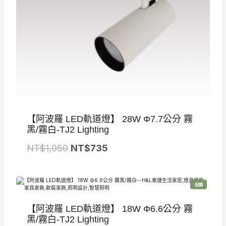
,
7
2
5
5
。
0
。
【阿波羅 LED軌道燈】 28W Φ7.7公分 霧
黑/霧白-TJ2 Lighting
原
目
NT$
1,050
NT$
735
始
前
價
價
特
促銷
格
格
價
商
品
：
：
【阿波羅 LED軌道燈】 18W Φ6.6公分 霧
N
N
黑/霧白-TJ2 Lighting