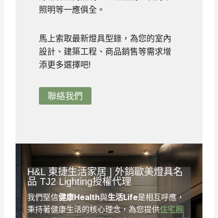
6
照明等一應俱全。
5
到
馬上索取最新燈具型錄，為您的室內
N
設計、建築工程、商品銷售等需求增
T
添更多選擇吧!
$
7
聯絡我們
3
0
H&L
東捷生活家居
| 外銷歐美燈具名
品
TJ2 Lighting
授權代理
我們堅信
健康Health
與
生活Life
是相互呼應，
秉持著健康生活的核心理念，為您提供
住宅照