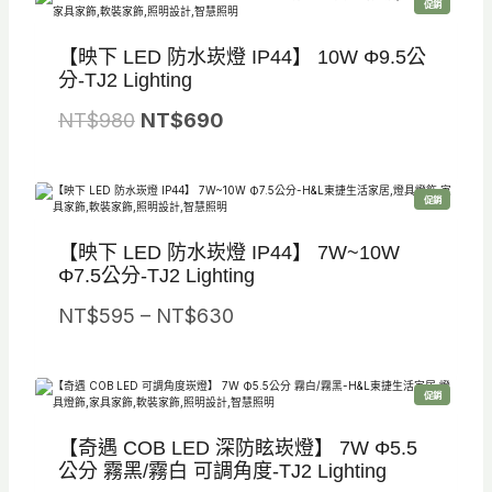
8
7
特
促銷
格
格
價
商
0
5
品
：
：
【映下 LED 防水崁燈 IP44】 10W Φ9.5公
。
。
N
N
分-TJ2 Lighting
T
T
原
目
NT$
980
NT$
690
$
$
始
前
8
5
價
價
2
7
特
促銷
格
格
價
商
0
5
品
：
：
【映下 LED 防水崁燈 IP44】 7W~10W
。
。
N
N
Φ7.5公分-TJ2 Lighting
T
T
價
NT$
595
–
NT$
630
$
$
格
9
6
範
8
9
特
促銷
圍
價
商
0
0
品
：
【奇遇 COB LED 深防眩崁燈】 7W Φ5.5
。
。
N
公分 霧黑/霧白 可調角度-TJ2 Lighting