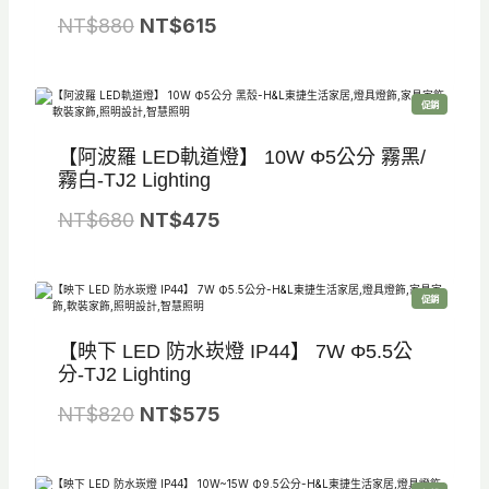
T
T
原
目
NT$
880
NT$
615
$
$
始
前
1
7
價
價
,
3
特
促銷
格
格
價
商
0
5
品
：
：
【阿波羅 LED軌道燈】 10W Φ5公分 霧黑/
5
。
N
N
霧白-TJ2 Lighting
0
T
T
原
目
NT$
680
NT$
475
。
$
$
始
前
8
6
價
價
8
1
特
促銷
格
格
價
商
0
5
品
：
：
【映下 LED 防水崁燈 IP44】 7W Φ5.5公
。
。
N
N
分-TJ2 Lighting
T
T
原
目
NT$
820
NT$
575
$
$
始
前
6
4
價
價