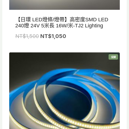
【日環 LED燈條/燈帶】高密度SMD LED
240燈 24V 5米長 16W/米-TJ2 Lighting
原
目
NT$
1,500
NT$
1,050
始
前
價
價
特
促銷
格
格
價
商
品
：
：
N
N
T
T
$
$
1
1
,
,
5
0
0
5