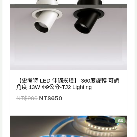
8
5
8
5
0
0
。
。
【史考特 LED 伸縮崁燈】 360度旋轉 可調
角度 13W Φ9公分-TJ2 Lighting
原
目
NT$
990
NT$
650
始
前
價
價
特
促銷
格
格
價
商
品
：
：