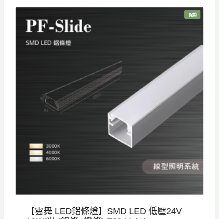
價
價
特
促銷
格
格
價
商
品
：
：
N
N
T
T
$
$
8
5
5
9
0
5
。
。
【雲舞 LED鋁條燈】SMD LED 低壓24V