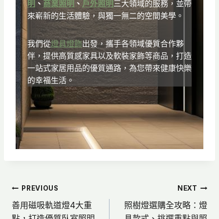
明
、
商業照明
、
戶外照明
三大領域的服務，並帶
來嶄新的生活體驗，與獨一無二的空間美學。
我們從
燈具燈飾
出發，攜手各領域優質合作夥
伴，提供高質感家具以及軟裝家飾等商品，打造
一站式家居用品的優質通路，為您帶來健康快樂
的幸福生活。
文
PREVIOUS
NEXT
善用磁吸軌道燈4大重
照樹燈選購全攻略：燈
章
點，打造優質臥室照明
具款式、挑選重點與照