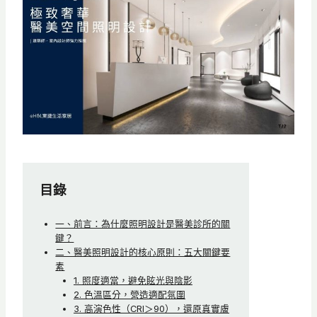
目錄
一、前言：為什麼照明設計是醫美診所的關
鍵？
二、醫美照明設計的核心原則：五大關鍵要
素
1. 照度適當，避免眩光與陰影
2. 色溫區分，營造適配氛圍
3. 高演色性（CRI＞90），還原真實膚