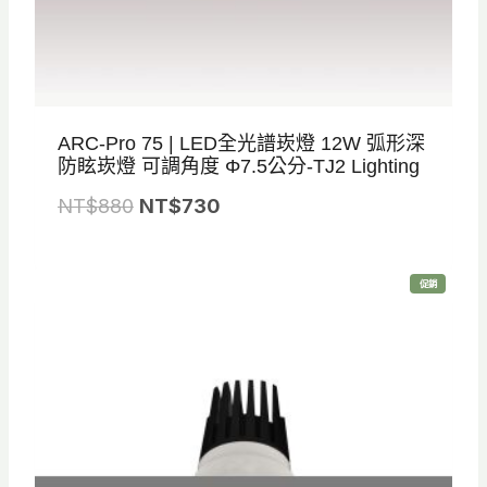
ARC-Pro 75 | LED全光譜崁燈 12W 弧形深
防眩崁燈 可調角度 Φ7.5公分-TJ2 Lighting
原
目
NT$
880
NT$
730
始
前
價
價
特
促銷
格
格
價
商
品
：
：
N
N
T
T
$
$
8
7
8
3