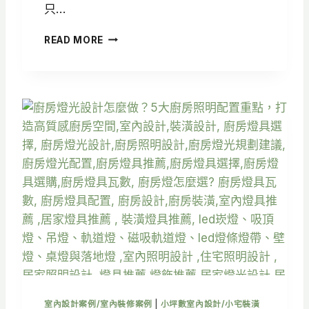
只…
浴
READ MORE
室
燈
光
設
計
怎
麼
做
？
5
大
照
明
配
置
重
點
，
室內設計案例/室內裝修案例
|
小坪數室內設計/小宅裝潢