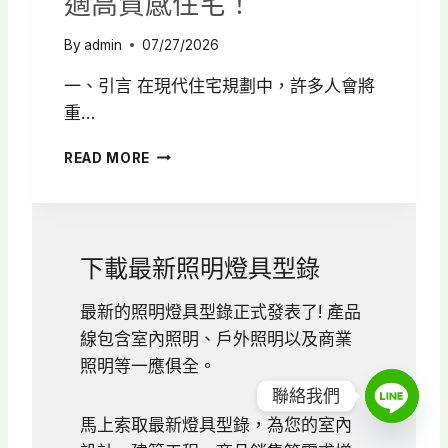
適高質感住宅！
By
admin
07/27/2026
一、引言 在現代住宅規劃中，許多人會將
重…
居
READ MORE
家
燈
光
設
計
下載最新照明燈具型錄
怎
麼
最新的照明燈具型錄正式發表了! 產品
做
線包含室內照明、戶外照明以及商業
？
軟
照明等一應俱全。
裝
聯絡我們
＋
馬上索取最新燈具型錄，為您的室內
硬
裝