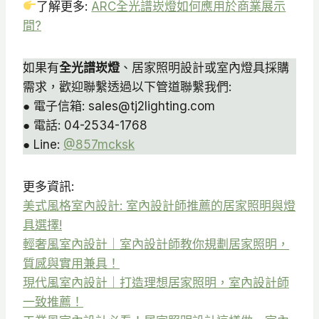
了解更多:
ARC全光譜崁燈如何應用於商業展示
：
：
N
間?
N
N
T
T
T
$
如果有
全光譜崁燈
、居家照明設計或室內燈具採購
$
$
9
需求，歡迎聯繫透過以下管道聯繫我們:
7
5
2
● 電子信箱: sales@tj2lighting.com
8
8
0
● 電話: 04-2534-1768
0
5
● Line:
@857mcksk
。
。
更多資訊:
美式風格室內設計: 室內設計師推薦的居家照明與燈
具選擇!
輕奢風室內設計｜室內設計師教你規劃居家照明，
質感與實用兼具！
現代風室內設計｜打造理想居家照明，室內設計師
一致推薦！