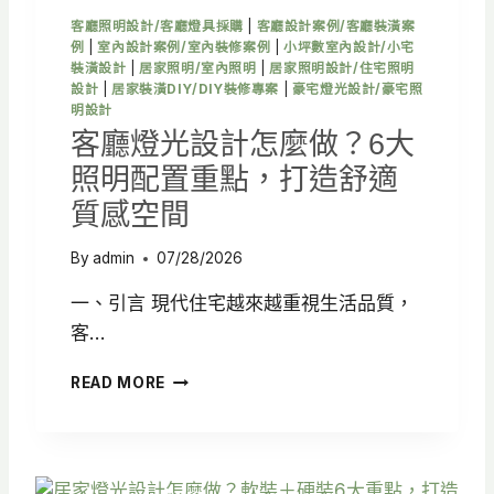
＋
客廳照明設計/客廳燈具採購
|
客廳設計案例/客廳裝潢案
3
例
|
室內設計案例/室內裝修案例
|
小坪數室內設計/小宅
大
裝潢設計
|
居家照明/室內照明
|
居家照明設計/住宅照明
裝
設計
|
居家裝潢DIY/DIY裝修專案
|
豪宅燈光設計/豪宅照
潢
明設計
翻
客廳燈光設計怎麼做？6大
車
照明配置重點，打造舒適
案
例
質感空間
解
析
By
admin
07/28/2026
一、引言 現代住宅越來越重視生活品質，
客…
客
READ MORE
廳
燈
光
設
計