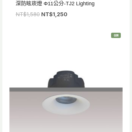
深防眩崁燈 Φ11公分-TJ2 Lighting
$
$
原
目
NT$
1,580
7
NT$
1,250
6
始
前
5
0
價
價
0
0
特
促銷
格
格
。
。
價
商
品
：
：
N
N
T
T
$
$
1
1
,
,
5
2
8
5
0
0
。
。