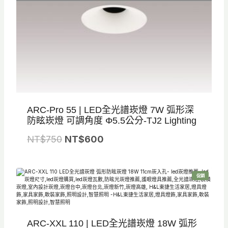
0
0
。
。
ARC-Pro 55 | LED全光譜崁燈 7W 弧形深
防眩崁燈 可調角度 Φ5.5公分-TJ2 Lighting
原
目
NT$
750
NT$
600
始
前
價
價
特
促銷
格
格
價
商
品
：
：
N
N
ARC-XXL 110 | LED全光譜崁燈 18W 弧形
T
T