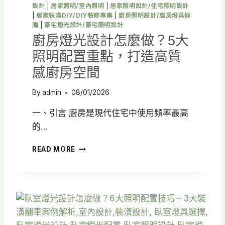
打
設計
|
居家照明/室內照明
|
居家照明設計/住宅照明設計
造
|
居家裝潢DIY/DIY裝修專案
|
廚房照明設計/廚房燈具採
舒
購
|
豪宅燈光設計/豪宅照明設計
適
廚房燈光設計怎麼做？5大
質
照明配置重點，打造高質
感
浴
感廚房空間
室
空
By
admin
08/01/2026
間
一、引言 廚房是現代住宅中使用頻率最高
的…
廚
READ MORE
房
燈
光
設
計
怎
麼