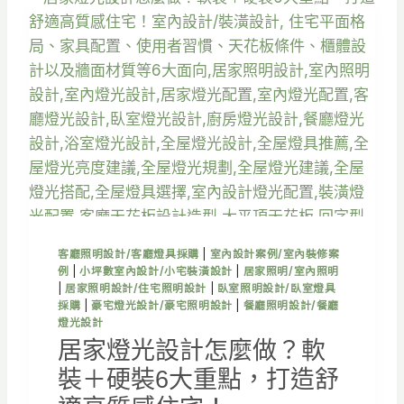
怎
麼
做
？
6
大
照
明
配
置
重
點
，
客廳照明設計/客廳燈具採購
|
室內設計案例/室內裝修案
打
例
|
小坪數室內設計/小宅裝潢設計
|
居家照明/室內照明
造
|
居家照明設計/住宅照明設計
|
臥室照明設計/臥室燈具
舒
採購
|
豪宅燈光設計/豪宅照明設計
|
餐廳照明設計/餐廳
適
燈光設計
質
居家燈光設計怎麼做？軟
感
裝＋硬裝6大重點，打造舒
空
間