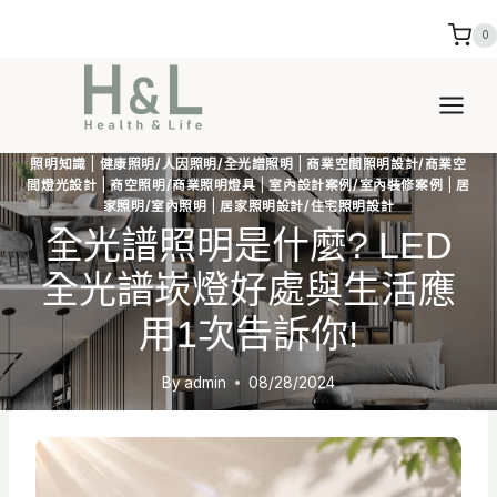
Skip
0
to
content
照明知識
|
健康照明/人因照明/全光譜照明
|
商業空間照明設計/商業空
間燈光設計
|
商空照明/商業照明燈具
|
室內設計案例/室內裝修案例
|
居
家照明/室內照明
|
居家照明設計/住宅照明設計
全光譜照明是什麼? LED
全光譜崁燈好處與生活應
用1次告訴你!
By
admin
08/28/2024