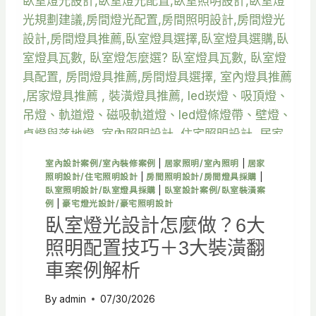
做
？
5
大
照
明
配
置
重
點
，
室內設計案例/室內裝修案例
|
居家照明/室內照明
|
居家
打
照明設計/住宅照明設計
|
房間照明設計/房間燈具採購
|
造
臥室照明設計/臥室燈具採購
|
臥室設計案例/臥室裝潢案
高
例
|
豪宅燈光設計/豪宅照明設計
質
臥室燈光設計怎麼做？6大
感
照明配置技巧＋3大裝潢翻
廚
房
車案例解析
空
間
By
admin
07/30/2026