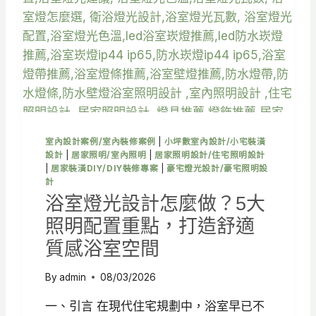
大
客
廳
格
局
與
空
間
配
置
室內設計案例/室內裝修案例
|
小坪數室內設計/小宅裝潢
、
設計
|
居家照明/室內照明
|
居家照明設計/住宅照明設計
動
|
居家裝潢DIY/DIY裝修專案
|
豪宅燈光設計/豪宅照明設
線
計
規
浴室燈光設計怎麼做？5大
劃
照明配置重點，打造舒適
一
次
質感浴室空間
看
By
admin
08/03/2026
一、引言 在現代住宅規劃中，浴室早已不