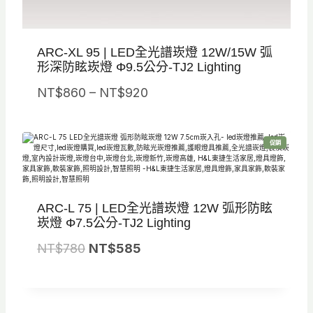
ARC-XL 95 | LED全光譜崁燈 12W/15W 弧
形深防眩崁燈 Φ9.5公分-TJ2 Lighting
價
NT$
860
–
NT$
920
格
範
特
促銷
圍
價
商
品
：
N
ARC-L 75 | LED全光譜崁燈 12W 弧形防眩
T
崁燈 Φ7.5公分-TJ2 Lighting
$
原
目
NT$
780
NT$
585
8
始
前
6
價
價
0
格
格
到