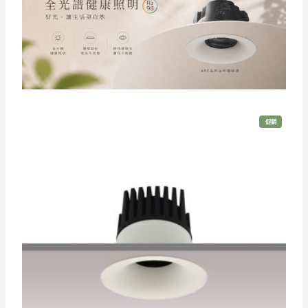
特
促銷
價
商
品