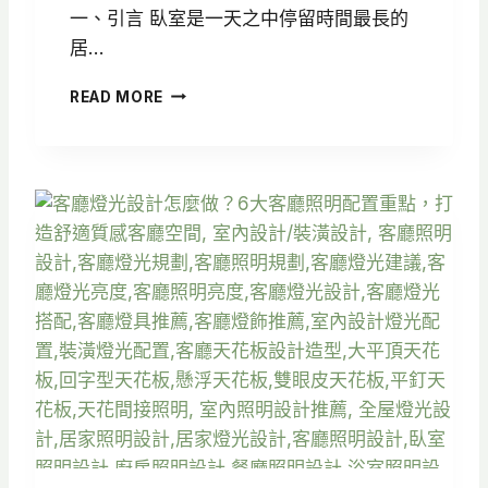
一、引言 臥室是一天之中停留時間最長的
居…
臥
READ MORE
室
燈
光
設
計
怎
麼
做
？
6
大
照
明
配
置
技
巧