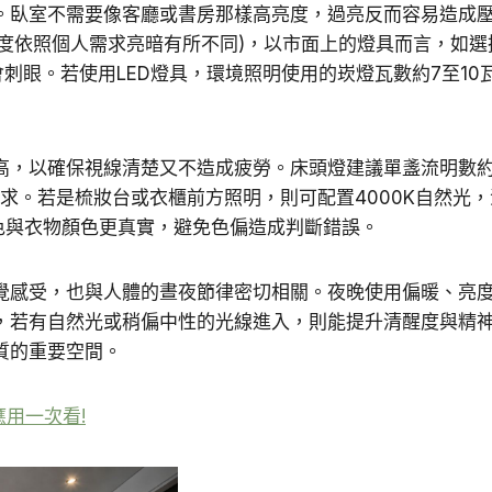
。臥室不需要像客廳或書房那樣高亮度，過亮反而容易造成
亮度依照個人需求亮暗有所不同)，以市面上的燈具而言，如選擇
不會刺眼。若使用LED燈具，環境照明使用的崁燈瓦數約7至1
，以確保視線清楚又不造成疲勞。床頭燈建議單盞流明數約5
需求。若是梳妝台或衣櫃前方照明，則可配置4000K自然光，流
讓膚色與衣物顏色更真實，避免色偏造成判斷錯誤。
覺感受，也與人體的晝夜節律密切相關。夜晚使用偏暖、亮
，若有自然光或稍偏中性的光線進入，則能提升清醒度與精
質的重要空間。
用一次看!