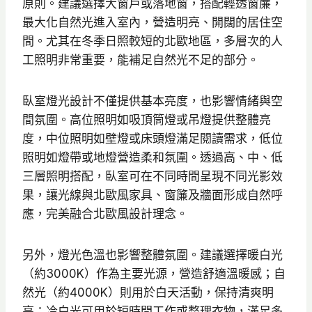
原則。建議選擇大窗戶或落地窗，搭配輕透窗簾，
最大化自然光進入室內，營造明亮、開闊的居住空
間。尤其在冬季日照較短的北歐地區，多層次的人
工照明非常重要，能補足自然光不足的部分。
臥室燈光設計不僅提供基本亮度，也影響情緒與空
間氛圍。高位照明如吸頂筒燈或吊燈提供整體亮
度，中位照明如壁燈或床頭燈滿足閱讀需求，低位
照明如燈帶或地燈營造柔和氛圍。透過高、中、低
三層照明搭配，臥室可在不同時間呈現不同光影效
果，讓光線與北歐風家具、窗簾及牆面形成自然呼
應，完美融合北歐風設計理念。
另外，燈光色溫也影響整體氛圍。建議選擇暖白光
（約3000K）作為主要光源，營造舒適溫暖感；自
然光（約4000K）則用於白天活動，保持清爽明
亮；冷白光可用於短時間工作或整理衣物，滿足多