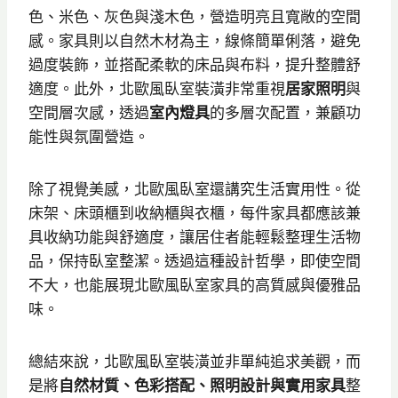
色、米色、灰色與淺木色，營造明亮且寬敞的空間
感。家具則以自然木材為主，線條簡單俐落，避免
過度裝飾，並搭配柔軟的床品與布料，提升整體舒
適度。此外，北歐風臥室裝潢非常重視
居家照明
與
空間層次感，透過
室內燈具
的多層次配置，兼顧功
能性與氛圍營造。
除了視覺美感，北歐風臥室還講究生活實用性。從
床架、床頭櫃到收納櫃與衣櫃，每件家具都應該兼
具收納功能與舒適度，讓居住者能輕鬆整理生活物
品，保持臥室整潔。透過這種設計哲學，即使空間
不大，也能展現北歐風臥室家具的高質感與優雅品
味。
總結來說，北歐風臥室裝潢並非單純追求美觀，而
是將
自然材質、色彩搭配、照明設計與實用家具
整