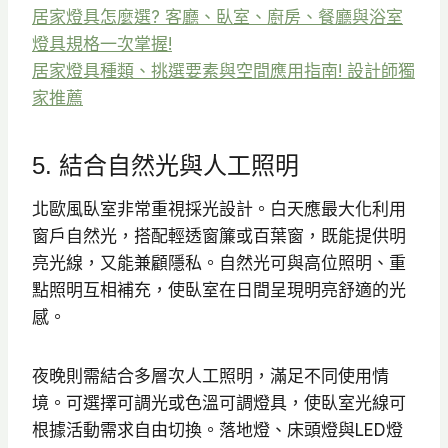
居家燈具怎麼選? 客廳、臥室、廚房、餐廳與浴室
燈具規格一次掌握!
居家燈具種類、挑選要素與空間應用指南! 設計師獨
家推薦
5. 結合自然光與人工照明
北歐風臥室非常重視採光設計。白天應最大化利用
窗戶自然光，搭配輕透窗簾或百葉窗，既能提供明
亮光線，又能兼顧隱私。自然光可與高位照明、重
點照明互相補充，使臥室在日間呈現明亮舒適的光
感。
夜晚則需結合多層次人工照明，滿足不同使用情
境。可選擇可調光或色溫可調燈具，使臥室光線可
根據活動需求自由切換。落地燈、床頭燈與LED燈