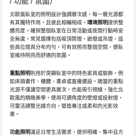
/ 功能 / 氛圍）
北歐風臥室的照明設計強調層次感，每一層光源都
有其獨特作用，且彼此相輔相成。
環境照明
提供整
體亮度，確保整個臥室在日常活動或夜間行動時安
全無虞。常見選擇包括吸頂筒燈、嵌燈或吊燈，這
些高位燈具分布均勻，可有效照亮整個空間，使臥
室維持明亮而舒適的氛圍。
重點照明
則用於突顯臥室中的特色家具或裝飾，例
如床頭畫作、櫃體、書桌或窗邊擺設。適當的重點
光源不僅讓空間更具層次，也能吸引視線，強化北
歐風的精緻美學。使用可調角度的壁燈或投射燈，
可靈活調整光線方向，營造專注或柔和的光影效
果。
功能照明
滿足日常生活需求，提供明確、集中且方