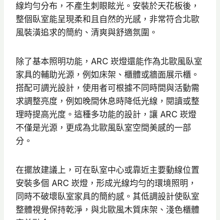
線均勻分布，不產生刺眼眩光。安裝於天花板後，
整個臥室能呈現柔和且自然的光感，非常符合北歐
風裝潢追求的簡約、清爽與舒適氛圍。
除了基本照明功能，ARC 崁燈還能作為北歐風臥室
家具的輔助光源，例如床架、櫃體或牆面展示櫃。
搭配可調光設計，使用者可根據不同時間與活動需
求調整亮度，例如晚間休息時降低光線，閱讀或整
理時提高光度。這種多功能的設計，讓 ARC 崁燈
不僅是光源，更成為北歐風臥室空間美感的一部
分。
在擺放建議上，可在臥室中心或靠近主要動線位置
安裝多個 ARC 崁燈，形成光線均勻的環境照明，
同時不破壞臥室家具的簡約感。其低調設計使臥室
整體視覺保持乾淨，與北歐風木質床架、淺色櫃體