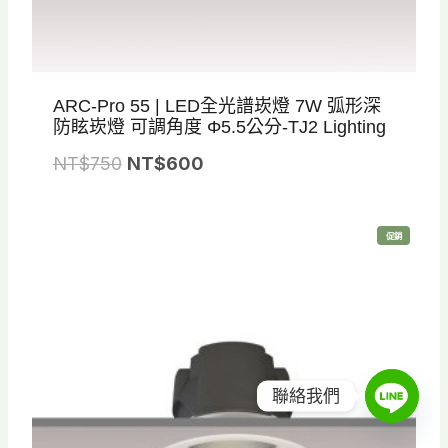
ARC-Pro 55 | LED全光譜崁燈 7W 弧形深
防眩崁燈 可調角度 Φ5.5公分-TJ2 Lighting
原
目
NT$
750
NT$
600
始
前
價
價
特
促銷
格
格
價
商
品
：
：
N
N
T
T
$
$
7
6
聯絡我們
5
0
0
0