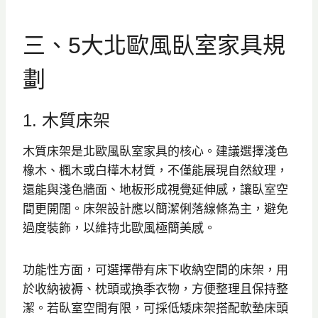
三、5大北歐風臥室家具規
劃
1. 木質床架
木質床架是北歐風臥室家具的核心。建議選擇淺色
橡木、楓木或白樺木材質，不僅能展現自然紋理，
還能與淺色牆面、地板形成視覺延伸感，讓臥室空
間更開闊。床架設計應以簡潔俐落線條為主，避免
過度裝飾，以維持北歐風極簡美感。
功能性方面，可選擇帶有床下收納空間的床架，用
於收納被褥、枕頭或換季衣物，方便整理且保持整
潔。若臥室空間有限，可採低矮床架搭配軟墊床頭