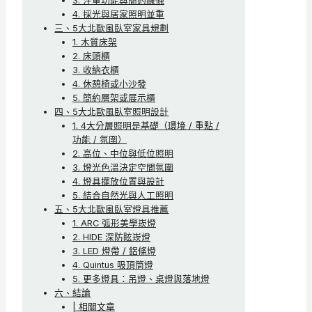
3. 注重功能與簡約線條
4. 採光與居家照明並重
三、5大北歐風臥室家具規劃
1. 木質床架
2. 床頭櫃
3. 收納衣櫃
4. 休憩椅或小沙發
5. 簡約層架或展示櫃
四、5大北歐風臥室照明設計
1. 4大分層照明是基礎（環境 / 重點 /
功能 / 氛圍）
2. 高位、中位與低位照明
3. 燈光色溫決定空間氛圍
4. 燈具擺放位置與設計
5. 結合自然光與人工照明
五、5大北歐風臥室燈具推薦
1. ARC 弧形美學崁燈
2. HIDE 深防眩崁燈
3. LED 燈帶 / 鋁條燈
4. Quintus 吸頂筒燈
5. 更多燈具：吊燈、桌燈與落地燈
六、結論
| 相關文章