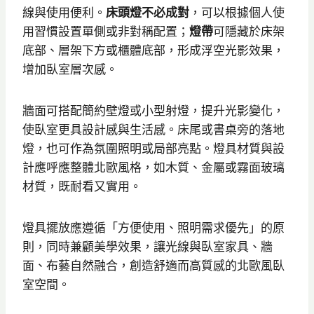
線與使用便利。
床頭燈不必成對
，可以根據個人使
用習慣設置單側或非對稱配置；
燈帶
可隱藏於床架
底部、層架下方或櫃體底部，形成浮空光影效果，
增加臥室層次感。
牆面可搭配簡約壁燈或小型射燈，提升光影變化，
使臥室更具設計感與生活感。床尾或書桌旁的落地
燈，也可作為氛圍照明或局部亮點。燈具材質與設
計應呼應整體北歐風格，如木質、金屬或霧面玻璃
材質，既耐看又實用。
燈具擺放應遵循「方便使用、照明需求優先」的原
則，同時兼顧美學效果，讓光線與臥室家具、牆
面、布藝自然融合，創造舒適而高質感的北歐風臥
室空間。