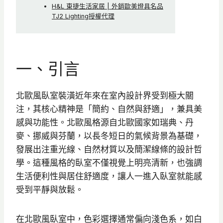
H&L 東捷生活家居 | 外銷歐美燈具名品
TJ2 Lighting授權代理
一、引言
北歐風臥室裝潢近年來在室內設計界受到極大關
注，其核心精神是「簡約、自然與舒適」，兼具美
感與功能性。北歐風格源自北歐國家如瑞典、丹
麥、挪威與芬蘭，以長冬短日的氣候背景為基礎，
發展出注重光線、自然材質以及簡潔線條的設計哲
學。這種風格的臥室不僅視覺上明亮清新，也強調
生活便利性與居住舒適度，讓人一進入臥室就能感
受到平靜與放鬆。
在北歐風臥室中，色彩選擇通常偏向淺色系，如白