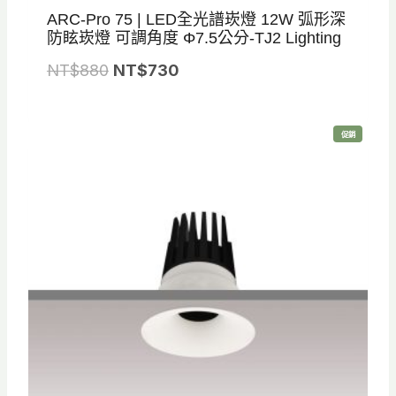
ARC-Pro 75 | LED全光譜崁燈 12W 弧形深
防眩崁燈 可調角度 Φ7.5公分-TJ2 Lighting
原
目
NT$
880
NT$
730
始
前
價
價
特
促銷
格
格
價
商
品
：
：
N
N
T
T
$
$
8
7
8
3
0
0
。
。