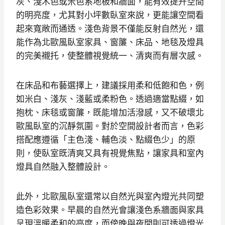
灰、淺木色或米色系地板和牆面，能有效提升空間
的明亮度，尤其對小坪數臥室來說，更能讓空間看
起來寬敞而通透。淺色背景不僅能反射自然光，還
能作為北歐風臥室家具、窗簾、床品、地毯及燈具
的完美襯托，使整體視覺統一、清爽而有層次感。
在床品和布藝選擇上，建議採用柔和低飽和色，例
如米白、淺灰、淺藍或柔粉色。透過適當點綴，如
抱枕、床毯或窗簾，既能增加活潑感，又不破壞北
歐風臥室的沉靜氛圍。對於空間設計者而言，色彩
搭配應遵循「主色淺、輔色淡、點綴色少」的原
則，使臥室既清爽又具有視覺焦點，讓家具和室內
燈具自然融入整體設計。
此外，北歐風臥室還常以自然光與室內燈光共同塑
造色彩效果。早晨的自然光會讓淺色系牆面與家具
呈現溫暖柔和的亮度，而傍晚與夜間則可透過燈光