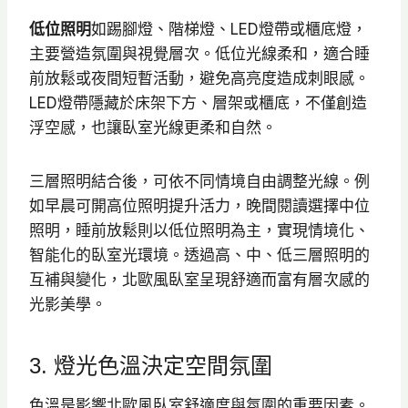
低位照明
如踢腳燈、階梯燈、LED燈帶或櫃底燈，
主要營造氛圍與視覺層次。低位光線柔和，適合睡
前放鬆或夜間短暫活動，避免高亮度造成刺眼感。
LED燈帶隱藏於床架下方、層架或櫃底，不僅創造
浮空感，也讓臥室光線更柔和自然。
三層照明結合後，可依不同情境自由調整光線。例
如早晨可開高位照明提升活力，晚間閱讀選擇中位
照明，睡前放鬆則以低位照明為主，實現情境化、
智能化的臥室光環境。透過高、中、低三層照明的
互補與變化，北歐風臥室呈現舒適而富有層次感的
光影美學。
3. 燈光色溫決定空間氛圍
色溫是影響北歐風臥室舒適度與氛圍的重要因素。