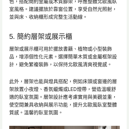
色，搭配簡約金屬或木質腳架，呼應整體北歐風臥
室風格。建議擺放於靠窗位置，享受自然光照射，
並與床、收納櫃形成完整生活動線。
5. 簡約層架或展示櫃
層架或展示櫃可用於擺放書籍、植物或小型裝飾
品，增添個性化元素。選擇簡單木質或金屬框架設
計，避免繁複裝飾，以保持北歐風清爽視覺感。
此外，層架也能與燈具搭配，例如床頭或窗邊的層
架放置小夜燈、香氛蠟燭或LED燈帶，營造溫暖舒
適的臥室氛圍。層架設計應考慮實用與美觀並重，
使空間兼具收納與展示功能，提升北歐風臥室整體
質感。溫馨的臥室氛圍。