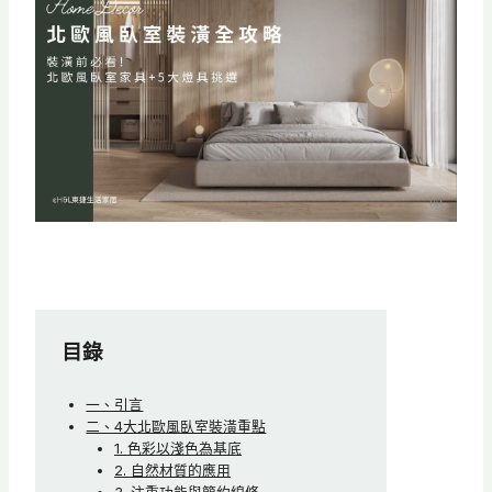
目錄
一、引言
二、4大北歐風臥室裝潢重點
1. 色彩以淺色為基底
2. 自然材質的應用