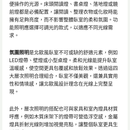
便操作的光源。床頭閱讀燈、書桌燈、落地燈或鏡
前燈都是必備配置，讓閱讀、整理衣物或化妝時能
擁有足夠亮度，而不影響整體臥室的柔和氛圍。功
能照明應選擇可調光的款式，以適應不同光線需
求。
氛圍照明
是北歐風臥室不可或缺的舒適元素，例如
LED燈帶、壁燈或小型桌燈。柔和光線能提升臥室
溫暖感，使空間更具包覆感和放鬆效果。透過這四
大層次照明合理組合，臥室不僅美觀，還兼具實用
性和情境感，讓北歐風設計理念在光線上完整呈
現。
此外，層次照明的搭配也可與家具和室內燈具材質
呼應，例如木質床架下的燈帶可營造浮空感，金屬
燈具折射光線則增加視覺亮點，讓整個臥室更具生