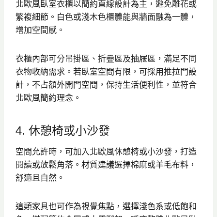
北歐風臥室衣櫃以簡約直線設計為主，避免雕花或
繁複細節。白色或淺木色櫃體能與牆面融為一體，
增加空間感。
衣櫃內部可分吊掛區、折疊區及抽屜區，滿足不同
衣物收納需求。若臥室空間有限，可採用推拉門設
計，不占額外開門空間，保持生活便利性，並符合
北歐風簡約理念。
4. 休憩椅或小沙發
空間允許時，可加入北歐風休憩椅或小沙發，打造
閱讀或放鬆角落。材質建議選擇棉麻或羊毛布料，
舒適且自然。
這類家具也可作為視覺焦點，選擇淺色系或低飽和