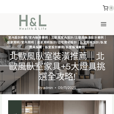
Skip
0
to
content
室內設計案例/室內裝修案例
|
北歐風室內設計/北歐風裝潢設計案例
|
居家照明/室內照明
|
居家照明設計/住宅照明設計
|
臥室照明設計/臥室
燈具採購
|
臥室設計案例/臥室裝潢案例
北歐風臥室裝潢推薦｜北
歐風臥室家具+5大燈具挑
選全攻略!
By
admin
09/11/2025