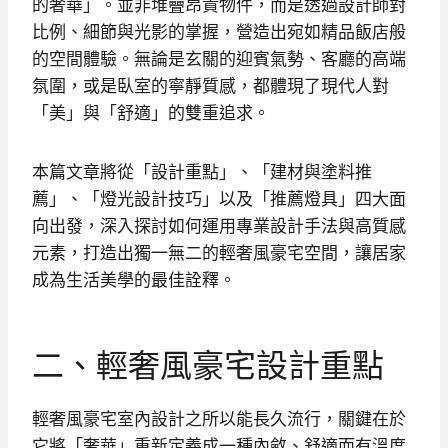
的奢華」。並非堆疊昂貴物件，而是透過設計師對
比例、細節與光影的掌握，營造出宛如精品飯店般
的空間體驗。無論是玄關的迎賓氣勢、客廳的高端
氛圍，或是臥室的寧靜質感，都體現了現代人對
「美」與「舒適」的雙重追求。
本篇文章將從「設計重點」、「建材與塗料推
薦」、「燈光設計技巧」以及「推薦燈具」四大面
向出發，深入探討如何運用專業設計手法與高質感
元素，打造出獨一無二的輕奢風豪宅空間，讓居家
成為生活美學的最佳詮釋。
二、輕奢風豪宅設計重點
輕奢風豪宅室內設計之所以能長久流行，關鍵在於
它將「奢華」重新定義成一種內斂、舒適而有溫度