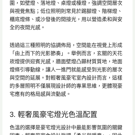
圍，如壁燈、落地燈、桌燈或檯燈，強調空間層次
與視覺焦點；低位照明則常見於踢腳燈、階梯燈、
櫃底燈條、或沙發後的間接光，用以營造柔和與安
全的夜間光感。
透過這三種照明的協調佈局，空間能在視覺上形成
「由上而下的光影節奏」。舉例而言，玄關的天花
崁燈提供迎賓光感，牆面壁燈凸顯材質質地，地面
燈條引導動線，讓人一進門就能感受到光影的層次
與空間的延展。對輕奢風豪宅室內設計而言，這樣
的多層照明不僅展現設計師的專業思維，更體現豪
宅應有的格局感與流動感。
3. 輕奢風豪宅燈光色溫配置
色溫的選擇是豪宅燈光設計中最能影響氛圍的關鍵