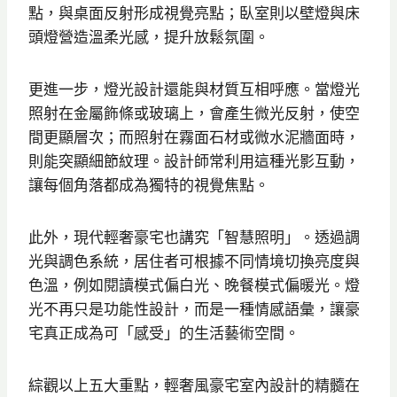
點，與桌面反射形成視覺亮點；臥室則以壁燈與床
頭燈營造溫柔光感，提升放鬆氛圍。
更進一步，燈光設計還能與材質互相呼應。當燈光
照射在金屬飾條或玻璃上，會產生微光反射，使空
間更顯層次；而照射在霧面石材或微水泥牆面時，
則能突顯細節紋理。設計師常利用這種光影互動，
讓每個角落都成為獨特的視覺焦點。
此外，現代輕奢豪宅也講究「智慧照明」。透過調
光與調色系統，居住者可根據不同情境切換亮度與
色溫，例如閱讀模式偏白光、晚餐模式偏暖光。燈
光不再只是功能性設計，而是一種情感語彙，讓豪
宅真正成為可「感受」的生活藝術空間。
綜觀以上五大重點，輕奢風豪宅室內設計的精髓在