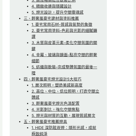
3. 開放格局結合軟裝比例
4. 精緻收邊與隱藏設計
5. 燈光設計，提升空間靈魂感
三、輕奢風豪宅建材與塗料推薦
1. 豪宅常用石材–質感與氣勢的象徵
2. 豪宅常用塗料–色彩與光影的細膩轉
譯
3. 木質與皮革元素–柔化空間氛圍的關
鍵
4. 金屬、玻璃與鏡面–點亮空間的輕奢
細節
5. 紡織與軟裝–完成整體氛圍的最後一
哩
四、輕奢風豪宅燈光設計5大技巧
1. 層次照明，塑造美感新高度
2. 高位、中位、低位照明，打造空間立
體感
3. 輕奢風豪宅燈光色溫配置
4. 光影對比，強化空間焦點
5. 燈光與材質的互動，展現質感層次
五、輕奢風豪宅推薦燈具
1. HIDE 深防眩崁燈：隱形光感，成就
極致純淨