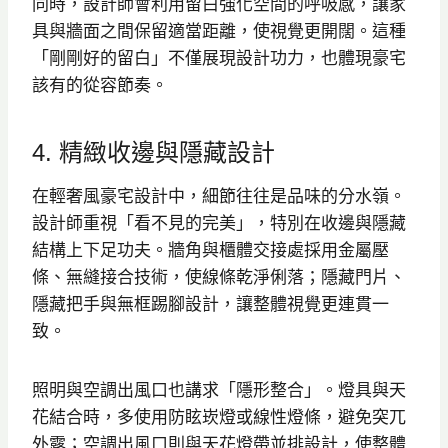
同時，設計師會利用留白強化空間的呼吸感，讓家
具與牆面之間保留適當距離，使視覺更開闊。這種
「剛剛好的留白」不僅展現設計功力，也體現豪宅
該有的從容節奏。
4. 精緻收邊與隱藏設計
在輕奢風豪宅設計中，細節往往是品味的分水嶺。
設計師重視「看不見的完美」，特別在收邊與隱藏
結構上下足功夫。牆角與櫃體交接處採用金屬壓
條、無縫接合技術，使線條乾淨俐落；隱藏門片、
隱藏把手與無框踢腳設計，讓整體視覺更連貫一
致。
照明與空調出風口也講求「隱形整合」。燈具與天
花結合時，多使用防眩崁燈或線性燈條，避免突兀
外露；空調出風口則與天花燈帶並排設計，使整體