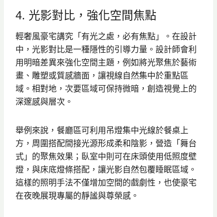
4. 光影對比，強化空間焦點
輕奢風豪宅講究「有光之處，必有焦點」。在設計
中，光影對比是一種隱性的引導力量。設計師會利
用明暗差異來強化空間主題，例如將光聚焦於藝術
畫、雕塑或質感牆面，讓視線自然集中於重點區
域。相對地，次要區域可保持微暗，創造視覺上的
深邃感與層次。
舉例來說，餐廳區可利用吊燈集中光線於餐桌上
方，周圍搭配間接光源形成柔和陰影，營造「舞台
式」的聚焦效果；臥室中則可在床頭使用低照度壁
燈，與床底燈條搭配，讓光影自然包覆睡眠區域。
這樣的照明手法不僅增加空間的戲劇性，也使豪宅
在夜晚展現專屬的靜謐與尊榮感。