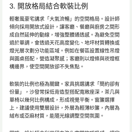
3. 開放格局結合軟裝比例
輕奢風豪宅講求「大氣流暢」的空間格局。設計師
傾向採用開放式設計，讓客廳、餐廳與廚房之間形
成自然延伸的動線，增強整體通透感。為避免空間
過於單調，會透過天花高度變化、地坪材質轉換或
燈光層次劃分功能區域。例如在餐區設置線性吊燈
與圓桌搭配，營造凝聚感；客廳則以燈條與崁燈框
構邊界，使空間開放卻不失焦點。
軟裝的比例也極為關鍵。家具挑選講求「簡約卻有
份量」，沙發常採低背造型搭配寬敞座深，茶几與
單椅以幾何比例構成，形成視覺平衡。窗簾選擇
上，建議使用雙層設計，外層為輕薄紗簾，內層為
絨布或亞麻材質，能隨光線調整空間氛圍。