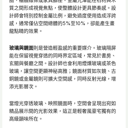
圈、櫃體線條或家具腳座。金屬光澤能在石材與木
質之間形成視覺焦點，使整體設計更具節奏感。設
計師會特別控制金屬比例，避免過度使用造成浮誇
感，通常僅佔空間總體的5%至10%，卻能產生畫
龍點睛的效果。
玻璃與鏡面
則是營造輕盈感的重要媒介。玻璃隔屏
能在保留視覺穿透的同時界定區域，常見於書房、
玄關與餐廳之間。設計師也會利用煙燻玻璃或茶色
玻璃，讓空間更顯神秘高雅；鏡面材質如灰鏡、古
銅鏡或金屬鏡則可擴大空間感，同時反射光線，增
添光影層次。
當燈光穿透玻璃、映照鏡面時，空間會呈現出宛如
精品展示間的光影效果，這正是輕奢風豪宅獨有的
高級韻味所在。