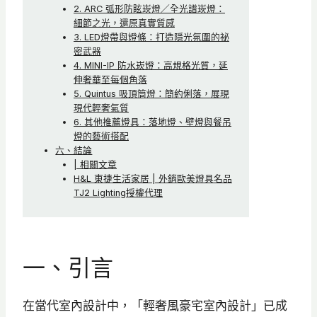
2. ARC 弧形防眩崁燈／全光譜崁燈：
細節之光，還原真實質感
3. LED燈帶與燈條：打造隱光氛圍的祕
密武器
4. MINI-IP 防水崁燈：高規格光質，延
伸奢華至每個角落
5. Quintus 吸頂筒燈：簡約俐落，展現
現代輕奢氣質
6. 其他推薦燈具：落地燈、壁燈與餐吊
燈的藝術搭配
六、結論
| 相關文章
H&L 東捷生活家居 | 外銷歐美燈具名品
TJ2 Lighting授權代理
一、引言
在當代室內設計中，「輕奢風豪宅室內設計」已成