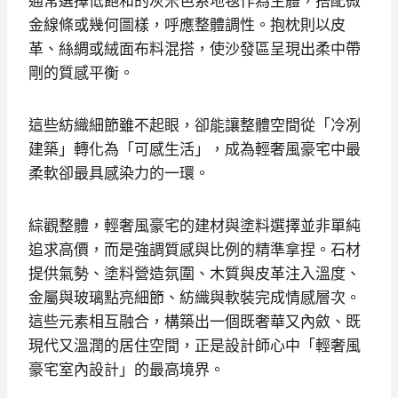
通常選擇低飽和的灰米色系地毯作為主體，搭配微
金線條或幾何圖樣，呼應整體調性。抱枕則以皮
革、絲綢或絨面布料混搭，使沙發區呈現出柔中帶
剛的質感平衡。
這些紡織細節雖不起眼，卻能讓整體空間從「冷冽
建築」轉化為「可感生活」，成為輕奢風豪宅中最
柔軟卻最具感染力的一環。
綜觀整體，輕奢風豪宅的建材與塗料選擇並非單純
追求高價，而是強調質感與比例的精準拿捏。石材
提供氣勢、塗料營造氛圍、木質與皮革注入溫度、
金屬與玻璃點亮細節、紡織與軟裝完成情感層次。
這些元素相互融合，構築出一個既奢華又內斂、既
現代又溫潤的居住空間，正是設計師心中「輕奢風
豪宅室內設計」的最高境界。