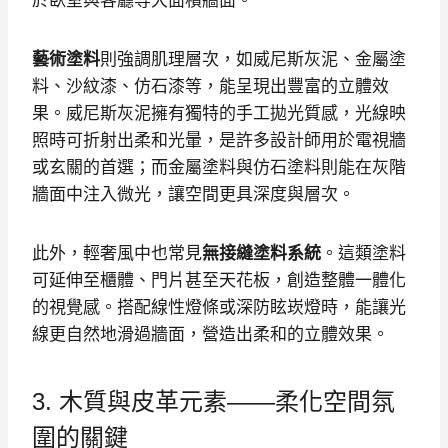
藝術塗料
則強調肌理層次，如威尼斯灰泥、金屬塗
料、沙紋漆、仿石漆等，能呈現出豐富的立體效
果。威尼斯灰泥擁有獨特的手工拋光質感，光線映
照時可折射出柔和光暈，是許多設計師用於電視牆
或玄關的首選；而金屬塗料與仿石塗料則能在灰階
牆面中注入微光，讓空間更具深度與層次。
此外，輕奢風中也常見
無接縫塗料系統
。這類塗料
可延伸至櫃體、門片甚至天花板，創造整體一體化
的視覺感。搭配線性燈條或深防眩崁燈時，能讓光
線更自然地滑過牆面，營造出柔和的立體效果。
3. 木質與皮革元素——柔化空間氛
圍的關鍵