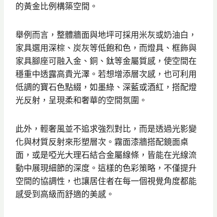
的黃金比例構築空間。
舉例而言，整體牆面與地坪可採用米灰或奶油白，
家具選用深棕、炭灰等低飽和色，而燈具、框飾與
家具腳座可融入金、銅、鈦等金屬質感，使空間在
穩重中透露高貴光澤。若想增添層次感，也可利用
低調的寶石色點綴，如墨綠、深藍或酒紅，搭配燈
光反射，呈現柔和奢華的空間氛圍。
此外，輕奢風並不追求強烈對比，而是透過光影變
化與材質反射來形塑層次。霧面漆牆搭配鏡面桌
面，或是啞光大理石結合金屬線條，皆能在光線流
動中展現細節的深度。這樣的色彩策略，不僅提升
空間的協調性，也讓居住者在每一個視覺角度都能
感受到高級而舒適的美感。