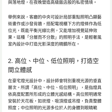
與落地燈，在夜晚營造高級飯店般的私密情境。
舉例來說，客廳的中央可設計局部重點照明凸顯藝
術畫作或沙發背牆，搭配電視櫃下方的燈條作為低
位光，既能平衡光線比例，又能增加視覺延伸效
果。這種「分層而不分散」的照明手法，是輕奢風
室內設計中打造光影深度的精髓所在。
2. 高位、中位、低位照明，打造空
間立體感
在豪宅燈光設計中，設計師會特別重視光源的垂直
層次。所謂「高位、中位、低位照明」，是指燈具
依高度配置所形成的立體光感結構。高位照明通常
安裝於天花板，如崁燈、吸頂燈或吊燈，負責整體
照度；中位照明的光源多位於人的身體到眼睛範