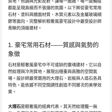
質地、色調與光影反射，讓每一面牆、每一處觸碰
都能呈現高級而不張揚的氛圍。以下將從豪宅常用
石材、塗料與牆面材質、木質元素以及金屬玻璃細
節等面向，完整解析輕奢風豪宅設計中最受設計師
青睞的頂級建材。
1. 豪宅常用石材——質感與氣勢的
象徵
石材是輕奢風豪宅中不可或缺的靈魂建材，它以自
然紋理與冷冽質地，展現出穩重與高雅的空間氣
場。設計師最常選用的大理石、岩板與人造石各具
特色，能依據不同空間調性創造不同層次的美學效
果。
大理石
是輕奢風的經典代表。其天然紋理獨一無