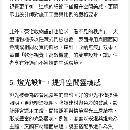
視覺更平衡。這樣的細節不僅提升空間美感，更顯
示出設計師對施工工藝與比例的嚴格要求。
此外，豪宅收納設計也追求「看不見的秩序」。大
型儲物櫃多以隱藏式門板包覆，表面採用與牆面同
色調或相同材質的飾板，達到「收納無痕」效果。
這種「乾淨視覺＋高效機能」的雙重設計，讓居住
者享有舒適而不擁擠的生活環境。
5. 燈光設計，提升空間靈魂感
燈光被譽為輕奢風豪宅的靈魂。好的燈光不僅提供
照明，更能塑造氛圍、強調建材與色彩的質感。設
計師會運用主燈、間接照明與情境燈光三層結構，
形成豐富的光影層次。例如，客廳以崁燈與燈條為
主體，突顯石材牆面紋理；餐廳搭配吊燈作為焦