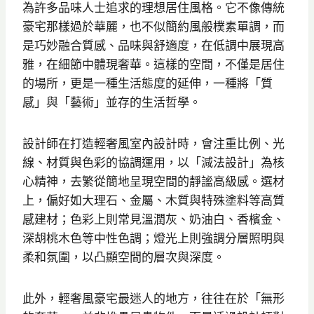
為許多品味人士追求的理想居住風格。它不像傳統
豪宅那樣過於華麗，也不似簡約風般樸素單調，而
是巧妙融合質感、品味與舒適度，在低調中展現高
雅，在細節中體現奢華。這樣的空間，不僅是居住
的場所，更是一種生活態度的延伸，一種將「質
感」與「藝術」並存的生活哲學。
設計師在打造輕奢風室內設計時，會注重比例、光
線、材質與色彩的協調運用，以「減法設計」為核
心精神，去繁從簡地呈現空間的靜謐高級感。選材
上，偏好如大理石、金屬、木質與特殊塗料等高質
感建材；色彩上則常見溫潤灰、奶油白、香檳金、
深胡桃木色等中性色調；燈光上則強調分層照明與
柔和氛圍，以凸顯空間的層次與深度。
此外，輕奢風豪宅最迷人的地方，往往在於「無形