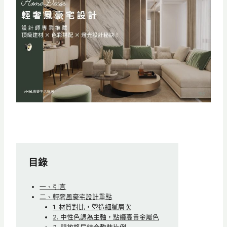
目錄
一、引言
二、輕奢風豪宅設計重點
1. 材質對比，營造細膩層次
2. 中性色調為主軸，點綴高貴金屬色