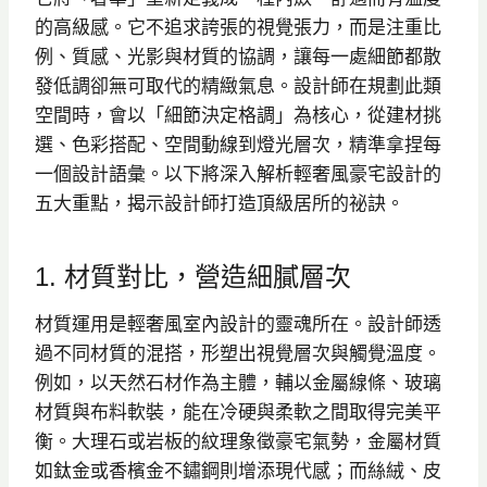
的高級感。它不追求誇張的視覺張力，而是注重比
例、質感、光影與材質的協調，讓每一處細節都散
發低調卻無可取代的精緻氣息。設計師在規劃此類
空間時，會以「細節決定格調」為核心，從建材挑
選、色彩搭配、空間動線到燈光層次，精準拿捏每
一個設計語彙。以下將深入解析輕奢風豪宅設計的
五大重點，揭示設計師打造頂級居所的祕訣。
1. 材質對比，營造細膩層次
材質運用是輕奢風室內設計的靈魂所在。設計師透
過不同材質的混搭，形塑出視覺層次與觸覺溫度。
例如，以天然石材作為主體，輔以金屬線條、玻璃
材質與布料軟裝，能在冷硬與柔軟之間取得完美平
衡。大理石或岩板的紋理象徵豪宅氣勢，金屬材質
如鈦金或香檳金不鏽鋼則增添現代感；而絲絨、皮