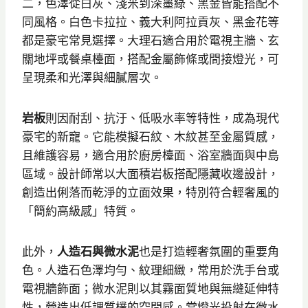
二，色澤從白灰、淺米到深墨綠、黑金皆能搭配不
同風格。白色卡拉拉、義大利阿拉貢灰、黑金花等
都是豪宅常見選擇。大理石適合用於電視主牆、玄
關地坪或餐桌檯面，搭配金屬飾條或間接燈光，可
呈現柔和光澤與細膩層次。
岩板
則因耐刮、抗汙、低吸水率等特性，成為現代
豪宅的新寵。它能模擬石紋、木紋甚至金屬質感，
且維護容易，適合用於廚房檯面、浴室牆面與中島
區域。設計師常以大面積岩板搭配隱藏收邊設計，
創造出俐落而乾淨的立面效果，特別符合輕奢風的
「簡約高級感」特質。
此外，
人造石與微水泥
也是打造輕奢氛圍的重要角
色。人造石色澤均勻、紋理細緻，常用於洗手台或
電視牆飾面；微水泥則以其霧面質地與無縫延伸特
性，營造出低調質樸的空間感。當燈光投射在微水