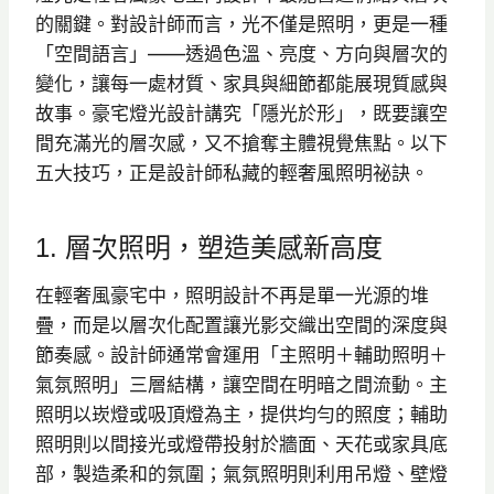
的關鍵。對設計師而言，光不僅是照明，更是一種
「空間語言」——透過色溫、亮度、方向與層次的
變化，讓每一處材質、家具與細節都能展現質感與
故事。豪宅燈光設計講究「隱光於形」，既要讓空
間充滿光的層次感，又不搶奪主體視覺焦點。以下
五大技巧，正是設計師私藏的輕奢風照明祕訣。
1. 層次照明，塑造美感新高度
在輕奢風豪宅中，照明設計不再是單一光源的堆
疊，而是以層次化配置讓光影交織出空間的深度與
節奏感。設計師通常會運用「主照明＋輔助照明＋
氣氛照明」三層結構，讓空間在明暗之間流動。主
照明以崁燈或吸頂燈為主，提供均勻的照度；輔助
照明則以間接光或燈帶投射於牆面、天花或家具底
部，製造柔和的氛圍；氣氛照明則利用吊燈、壁燈