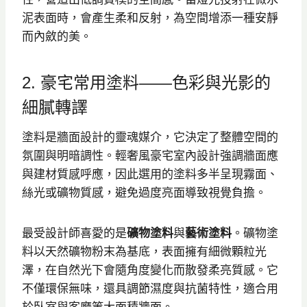
泥表面時，會產生柔和反射，為空間增添一種安靜
而內斂的美。
2. 豪宅常用塗料——色彩與光影的
細膩轉譯
塗料是牆面設計的靈魂媒介，它決定了整體空間的
氛圍與明暗調性。輕奢風豪宅室內設計強調牆面應
與建材質感呼應，因此選用的塗料多半呈現霧面、
絲光或礦物質感，避免過度亮面導致視覺負擔。
最受設計師喜愛的是
礦物塗料
與
藝術塗料
。礦物塗
料以天然礦物粉末為基底，表面擁有細微顆粒光
澤，在自然光下會隨角度變化而散發柔亮質感。它
不僅環保無味，還具調節濕度與抗菌特性，適合用
於臥室與客廳等大面積牆面。