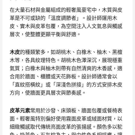
在大量石材與金屬組成的輕奢風豪宅中，木質與皮
革是不可或缺的「溫度調節者」。設計師運用木
皮、實木與皮革包覆，為空間注入人文氣息與觸感
層次，使整體更顯平衡與舒適。
木皮
的種類繁多，如胡桃木、白橡木、柚木、黑檀
木等，各具紋理特色。胡桃木色澤深沉，展現穩重
氣質；白橡木與柚木則帶有自然清爽的木香感，適
合用於牆面、櫃體或天花飾板。設計師通常會以
「直紋搭橫紋」或「深淺色拼接」的方式安排木皮
方向，使牆面更具層次與節奏感。
皮革元素
常用於沙發、床頭板、牆面包覆或餐椅表
面。輕奢風特別偏好使用霧面皮革或絨面材質，以
細緻觸感取代傳統亮面皮革的張揚感。顏色多以駝
色、奶茶色、石灰棕為主，與中性色系相呼應，讓