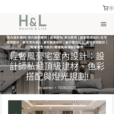
Skip
0
to
content
室內設計案例/室內裝修案例
|
居家照明/室內照明
|
居家照明設計/住宅
照明設計
|
豪宅室內設計/豪宅裝潢設計
|
豪宅燈光設計/豪宅照明設計
|
輕奢風室內設計/輕奢風裝潢設計案例
輕奢風豪宅室內設計：設
計師私藏頂級建材、色彩
搭配與燈光規劃!
By
admin
11/08/2025