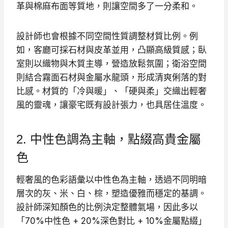
革與棉麻布面等質地，則讓空間多了一分柔和。
設計師也會根據不同空間性質調整材質比例。例
如，客廳可採石材與皮革並用，凸顯高級質感；臥
室則以織物與木質主導，營造放鬆氛圍；衛浴空間
則結合霧面石材與金屬水龍頭，形成清爽俐落的對
比感。材質的「冷與暖」、「硬與柔」交織出輕奢
風的靈魂，讓豪宅既有設計張力，也具居住溫度。
2. 中性色調為主軸，點綴高貴金屬
色
輕奢風的色彩語彙以中性色為主軸，透過不同明暗
層次的灰、米、白、棕，塑造優雅而穩定的基調。
設計師深知顏色的比例決定整體氣場，因此多以
「70%中性色 + 20%深色對比 + 10%金屬點綴」