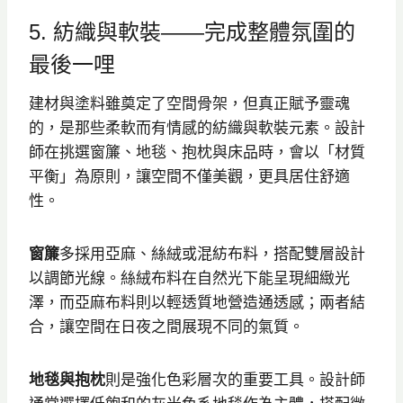
5. 紡織與軟裝——完成整體氛圍的
最後一哩
建材與塗料雖奠定了空間骨架，但真正賦予靈魂
的，是那些柔軟而有情感的紡織與軟裝元素。設計
師在挑選窗簾、地毯、抱枕與床品時，會以「材質
平衡」為原則，讓空間不僅美觀，更具居住舒適
性。
窗簾
多採用亞麻、絲絨或混紡布料，搭配雙層設計
以調節光線。絲絨布料在自然光下能呈現細緻光
澤，而亞麻布料則以輕透質地營造通透感；兩者結
合，讓空間在日夜之間展現不同的氣質。
地毯與抱枕
則是強化色彩層次的重要工具。設計師