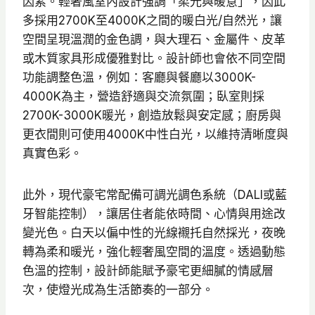
因素。輕奢風室內設計強調「柔光與暖意」，因此
多採用2700K至4000K之間的暖白光/自然光，讓
空間呈現溫潤的金色調，與大理石、金屬件、皮革
或木質家具形成優雅對比。設計師也會依不同空間
功能調整色溫，例如：客廳與餐廳以3000K-
4000K為主，營造舒適與交流氛圍；臥室則採
2700K-3000K暖光，創造放鬆與安定感；廚房與
更衣間則可使用4000K中性白光，以維持清晰度與
真實色彩。
此外，現代豪宅常配備可調光調色系統（DALI或藍
牙智能控制），讓居住者能依時間、心情與用途改
變光色。白天以偏中性的光線襯托自然採光，夜晚
轉為柔和暖光，強化輕奢風空間的溫度。透過動態
色溫的控制，設計師能賦予豪宅更細膩的情感層
次，使燈光成為生活節奏的一部分。