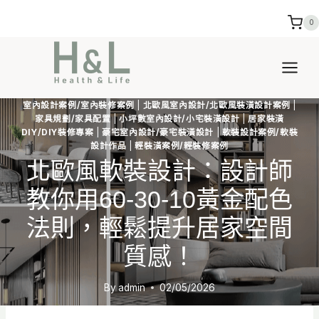
Skip
0
to
content
室內設計案例/室內裝修案例
|
北歐風室內設計/北歐風裝潢設計案例
|
家具規劃/家具配置
|
小坪數室內設計/小宅裝潢設計
|
居家裝潢
DIY/DIY裝修專案
|
豪宅室內設計/豪宅裝潢設計
|
軟裝設計案例/軟裝
設計作品
|
輕裝潢案例/輕裝修案例
北歐風軟裝設計：設計師
教你用60-30-10黃金配色
法則，輕鬆提升居家空間
質感！
By
admin
02/05/2026