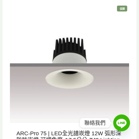
範
0
特
促銷
圍
價
商
品
：
N
T
$
6
2
0
到
N
T
$
7
聯絡我們
3
ARC-Pro 75 | LED全光譜崁燈 12W 弧形深
0