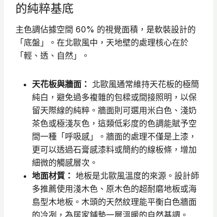
的純粹基底
主色調佔據空間 60% 的視覺面積，是軟裝設計的
「底盤」。在北歐風中，天地壁的處理核心在於
「輕、透、自然」。
天花板與牆面：
北歐風通常維持天花板的極簡
純白，避免過多複雜的包樑或間接照明，以保
留天際線的純粹。牆面則可選用米白色、淺奶
茶色或極淺灰色，這類低彩度的色調能賦予空
間一種「呼吸感」。牆面的處理不僅是上漆，
更可以透過石膏感漆料或簡約的線板條，增加
細微的觸感層次。
地面材質：
地板是北歐風溫度的來源。設計師
多推薦使用淺木色、原木色的超耐磨地板或海
島型木地板。木頭的天然紋理能平衡白色牆面
的冷冽，為居家鋪墊一層溫暖的自然基調。