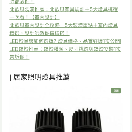
師都激推！
北歐風裝潢推薦：北歐風家具規劃＋5大燈具挑選
一次看！【室內設計】
北歐風室內設計全攻略｜5大裝潢重點＋室內燈具
精選，設計師教你這樣搭！
LED燈具該如何選擇? 燈具價格、品質好壞1次公開!
LED崁燈推薦：崁燈種類、尺寸挑選與崁燈安裝1次
告訴你！
| 居家照明燈具推薦
特
促銷
價
商
品