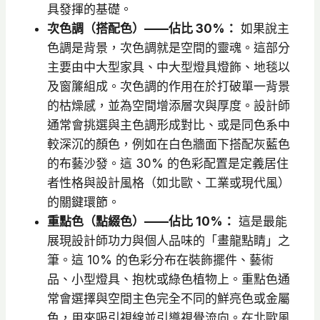
具發揮的基礎。
次色調（搭配色）——佔比 30%：
如果說主
色調是背景，次色調就是空間的靈魂。這部分
主要由中大型家具、中大型燈具燈飾、地毯以
及窗簾組成。次色調的作用在於打破單一背景
的枯燥感，並為空間增添層次與厚度。設計師
通常會挑選與主色調形成對比、或是同色系中
較深沉的顏色，例如在白色牆面下搭配灰藍色
的布藝沙發。這 30% 的色彩配置是定義居住
者性格與設計風格（如北歐、工業或現代風）
的關鍵環節。
重點色（點綴色）——佔比 10%：
這是最能
展現設計師功力與個人品味的「畫龍點睛」之
筆。這 10% 的色彩分布在裝飾擺件、藝術
品、小型燈具、抱枕或綠色植物上。重點色通
常會選擇與空間主色完全不同的鮮亮色或金屬
色，用來吸引視線並引導視覺流向。在北歐風