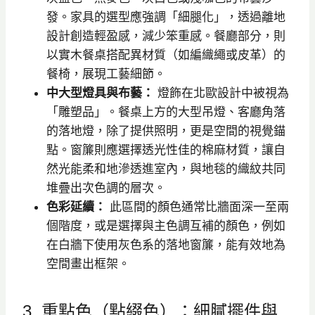
發。家具的選型應強調「細腿化」，透過離地
設計創造輕盈感，減少笨重感。餐廳部分，則
以實木餐桌搭配異材質（如編織繩或皮革）的
餐椅，展現工藝細節。
中大型燈具與布藝：
燈飾在北歐設計中被視為
「雕塑品」。餐桌上方的大型吊燈、客廳角落
的落地燈，除了提供照明，更是空間的視覺錨
點。窗簾則應選擇透光性佳的棉麻材質，讓自
然光能柔和地滲透進室內，與地毯的織紋共同
堆疊出次色調的層次。
色彩延續：
此區間的顏色通常比牆面深一至兩
個階度，或是選擇與主色調互補的顏色，例如
在白牆下使用灰色系的落地窗簾，能有效地為
空間畫出框架。
3. 重點色（點綴色）：細膩擺件與