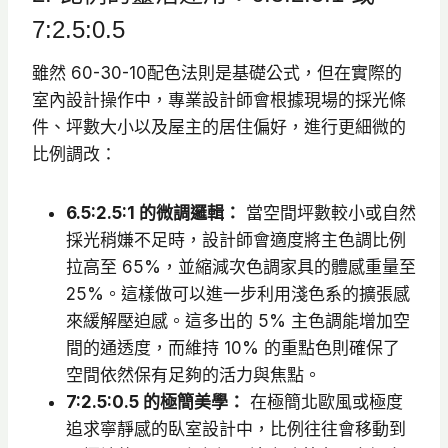
7:2.5:0.5
雖然 60-30-10配色法則是基礎公式，但在實際的
室內設計操作中，專業設計師會根據現場的採光條
件、坪數大小以及屋主的居住偏好，進行更細微的
比例調改：
6.5:2.5:1 的微調邏輯：
當空間坪數較小或自然
採光稍嫌不足時，設計師會適度將主色調比例
拉高至 65%，並縮減次色調家具的體感重量至
25%。這樣做可以進一步利用淺色系的擴張感
來緩解壓迫感。這多出的 5% 主色調能增加空
間的通透度，而維持 10% 的重點色則確保了
空間依然保有足夠的活力與焦點。
7:2.5:0.5 的極簡美學：
在極簡北歐風或極度
追求寧靜感的臥室設計中，比例往往會移動到