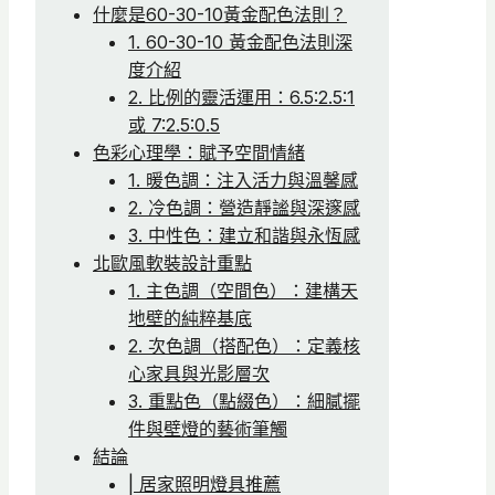
什麼是60-30-10黃金配色法則？
1. 60-30-10 黃金配色法則深
度介紹
2. 比例的靈活運用：6.5:2.5:1
或 7:2.5:0.5
色彩心理學：賦予空間情緒
1. 暖色調：注入活力與溫馨感
2. 冷色調：營造靜謐與深邃感
3. 中性色：建立和諧與永恆感
北歐風軟裝設計重點
1. 主色調（空間色）：建構天
地壁的純粹基底
2. 次色調（搭配色）：定義核
心家具與光影層次
3. 重點色（點綴色）：細膩擺
件與壁燈的藝術筆觸
結論
| 居家照明燈具推薦