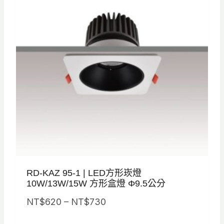
N
T
$
1
,
2
5
0
到
N
T
$
RD-KAZ 95-1 | LED方形崁燈
1
10W/13W/15W 方形盒燈 Φ9.5公分
,
價
4
NT$
620
–
NT$
730
格
8