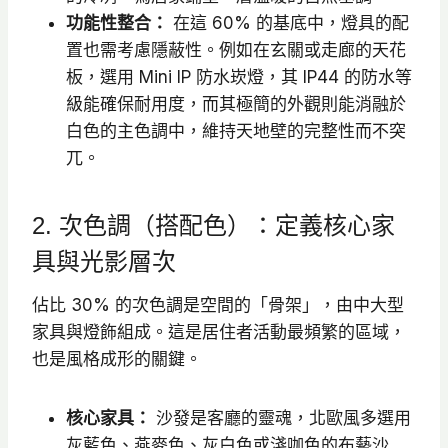
功能性整合：
在這 60% 的基底中，燈具的配
置也需考慮隱蔽性。例如在玄關或走廊的天花
板，選用 Mini IP 防水崁燈，其 IP44 的防水等
級能確保耐用度，而其極簡的外觀則能消融於
白色的主色調中，維持天地壁的完整性而不突
兀。
2. 次色調（搭配色）：定義核心家
具與光影層次
佔比 30% 的次色調是空間的「骨架」，由中大型
家具與燈飾組成。這是居住者活動最頻繁的區域，
也是風格成形的關鍵。
核心家具：
沙發是客廳的靈魂，北歐風多選用
灰藍色、燕麥色、灰白色或淺咖色的布藝沙