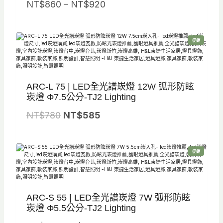
價
NT$
860
–
1
NT$
920
1
格
,
,
範
5
2
特
促銷
圍
8
5
價
商
品
：
0
0
N
。
。
ARC-L 75 | LED全光譜崁燈 12W 弧形防眩
T
崁燈 Φ7.5公分-TJ2 Lighting
$
原
目
NT$
780
NT$
585
8
始
前
6
價
價
0
特
促銷
格
格
到
價
商
品
：
：
N
N
N
T
ARC-S 55 | LED全光譜崁燈 7W 弧形防眩
T
T
$
崁燈 Φ5.5公分-TJ2 Lighting
$
$
9