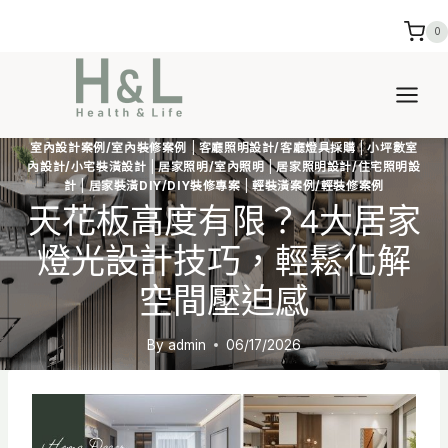
Skip
0
to
content
室內設計案例/室內裝修案例
|
客廳照明設計/客廳燈具採購
|
小坪數室
內設計/小宅裝潢設計
|
居家照明/室內照明
|
居家照明設計/住宅照明設
計
|
居家裝潢DIY/DIY裝修專案
|
輕裝潢案例/輕裝修案例
天花板高度有限？4大居家
燈光設計技巧，輕鬆化解
空間壓迫感
By
admin
06/17/2026