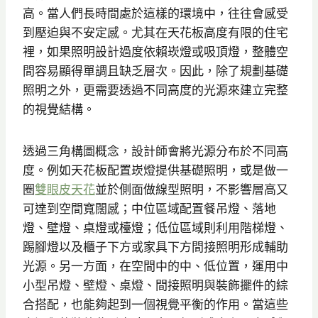
高。當人們長時間處於這樣的環境中，往往會感受
到壓迫與不安定感。尤其在天花板高度有限的住宅
裡，如果照明設計過度依賴崁燈或吸頂燈，整體空
間容易顯得單調且缺乏層次。因此，除了規劃基礎
照明之外，更需要透過不同高度的光源來建立完整
的視覺結構。
透過三角構圖概念，設計師會將光源分布於不同高
度。例如天花板配置崁燈提供基礎照明，或是做一
圈
雙眼皮天花
並於側面做線型照明，不影響層高又
可達到空間寬闊感；中位區域配置餐吊燈、落地
燈、壁燈、桌燈或檯燈；低位區域則利用階梯燈、
踢腳燈以及櫃子下方或家具下方間接照明形成輔助
光源。另一方面，在空間中的中、低位置，運用中
小型吊燈、壁燈、桌燈、間接照明與裝飾擺件的綜
合搭配，也能夠起到一個視覺平衡的作用。當這些