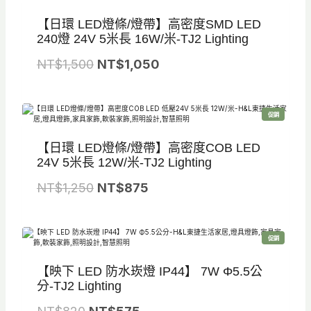
商
0
5
品
：
：
【日環 LED燈條/燈帶】高密度SMD LED
。
。
N
N
240燈 24V 5米長 16W/米-TJ2 Lighting
T
T
原
目
NT$
1,500
NT$
1,050
$
$
始
前
6
4
價
價
5
5
特
促銷
格
格
價
商
0
5
品
：
：
【日環 LED燈條/燈帶】高密度COB LED
。
。
N
N
24V 5米長 12W/米-TJ2 Lighting
T
T
原
目
NT$
1,250
NT$
875
$
$
始
前
1
1
價
價
,
,
特
促銷
格
格
價
商
5
0
品
：
：
【映下 LED 防水崁燈 IP44】 7W Φ5.5公
0
5
N
N
分-TJ2 Lighting
0
0
T
T
原
目