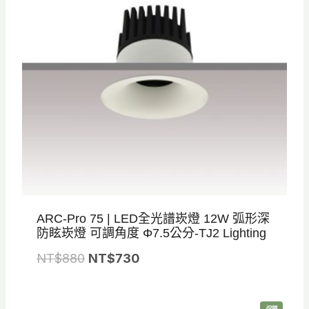
ARC-Pro 75 | LED全光譜崁燈 12W 弧形深
防眩崁燈 可調角度 Φ7.5公分-TJ2 Lighting
原
目
NT$
880
NT$
730
始
前
價
價
特
促銷