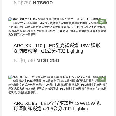
原
目
NT$
750
NT$
600
始
前
價
價
特
促銷
格
格
價
商
品
：
：
N
N
ARC-XXL 110 | LED全光譜崁燈 18W 弧形
T
T
深防眩崁燈 Φ11公分-TJ2 Lighting
$
$
原
目
NT$
1,580
7
NT$
1,250
6
始
前
5
0
價
價
0
0
特
促銷
格
格
。
。
價
商
品
：
：
N
N
ARC-XL 95 | LED全光譜崁燈 12W/15W 弧
T
T
形深防眩崁燈 Φ9.5公分-TJ2 Lighting
$
$