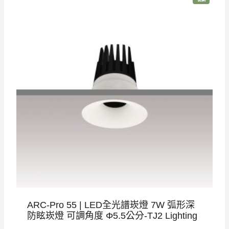
格
格
價
商
品
：
：
N
N
T
T
$
$
8
7
8
3
0
0
。
。
ARC-Pro 55 | LED全光譜崁燈 7W 弧形深
防眩崁燈 可調角度 Φ5.5公分-TJ2 Lighting