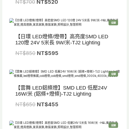
原
目
NT$
700
7
NT$
520
5
2
始
前
8
8
0
價
價
0
5
特
促銷
格
格
。
。
價
商
品
：
：
【日環 LED燈條/燈帶】高亮度SMD LED
N
N
120燈 24V 5米長 9W/米-TJ2 Lighting
T
T
原
目
NT$
850
NT$
595
$
$
始
前
7
5
價
價
0
2
特
促銷
格
格
價
商
0
0
品
：
：
【雲舞 LED鋁條燈】SMD LED 低壓24V
。
。
N
N
16W/米 (鋁條+燈條)-TJ2 Lighting
T
T
原
目
NT$
650
NT$
455
$
$
始
前
8
5
價
價
5
9
特
促銷
格
格
價