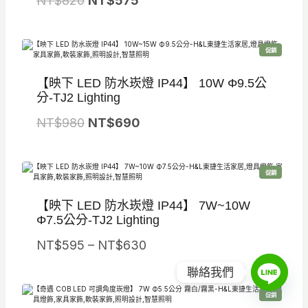
NT$
820
NT$
575
。
。
$
$
始
前
1
8
價
價
,
7
特
促銷
格
格
價
商
2
5
品
：
：
【映下 LED 防水崁燈 IP44】 10W Φ9.5公
5
。
N
N
分-TJ2 Lighting
0
T
T
原
目
NT$
980
NT$
690
。
$
$
始
前
8
5
價
價
2
7
特
促銷
格
格
價
商
0
5
品
：
：
【映下 LED 防水崁燈 IP44】 7W~10W
。
。
N
N
Φ7.5公分-TJ2 Lighting
T
T
價
NT$
595
–
NT$
630
$
$
格
聯絡我們
9
6
範
8
9
特
促銷
圍
價
商