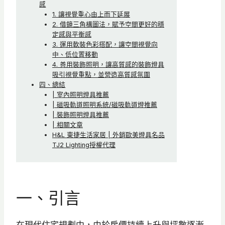
感
1. 讓視覺重心由上而下延展
2. 借鏡三角構圖法，賦予空間更好的穩
定感與平衡感
3. 運用軟裝色彩搭配，讓空間視覺向
中、低位置移動
4. 善用裝飾照明，讓高質感的裝飾燈具
吸引視覺重點，並營造高質感氛圍
四、總結
| 室內照明燈具推薦
| 磁吸軌道照明系統/磁吸軌道燈推薦
| 裝飾照明燈具推薦
| 相關文章
H&L 東捷生活家居 | 外銷歐美燈具名品
TJ2 Lighting授權代理
一、引言
在現代住宅規劃中，由於房價持續上升與坪數逐漸