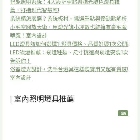
智能照明系統：4大設計重點與調光調色燈具推
薦，打造現代智慧宅!
系統櫃怎麼選？系統板材、挑選重點與優缺點解析
小宅空間放大術，用燈光讓小坪數也能擁有豪宅奢
華感！室內設計
LED燈具該如何選擇? 燈具價格、品質好壞1次公開!
LED崁燈推薦：崁燈種類、尺寸挑選與崁燈安裝1次
告訴你！
浴室燈光設計，洗手台燈具這樣裝實用又超有質感!
室內設計
| 室內照明燈具推薦
特
促銷
價
商
品