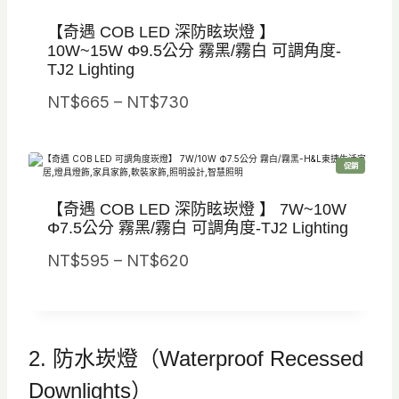
商
0
0
品
：
：
【奇遇 COB LED 深防眩崁燈 】
。
。
N
N
10W~15W Φ9.5公分 霧黑/霧白 可調角度-
TJ2 Lighting
T
T
$
$
價
NT$
665
–
NT$
730
8
5
格
0
6
範
特
促銷
0
0
圍
價
商
品
。
。
：
【奇遇 COB LED 深防眩崁燈 】 7W~10W
N
Φ7.5公分 霧黑/霧白 可調角度-TJ2 Lighting
T
價
NT$
595
–
NT$
620
$
格
6
範
6
圍
5
2. 防水崁燈（Waterproof Recessed
：
到
N
Downlights）