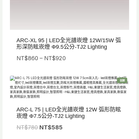
。
。
ARC-XL 95 | LED全光譜崁燈 12W/15W 弧
形深防眩崁燈 Φ9.5公分-TJ2 Lighting
價
NT$
860
–
NT$
920
格
範
特
促銷
圍
價
商
品
：
N
ARC-L 75 | LED全光譜崁燈 12W 弧形防眩
T
崁燈 Φ7.5公分-TJ2 Lighting
$
原
目
NT$
780
NT$
585
8
始
前
6