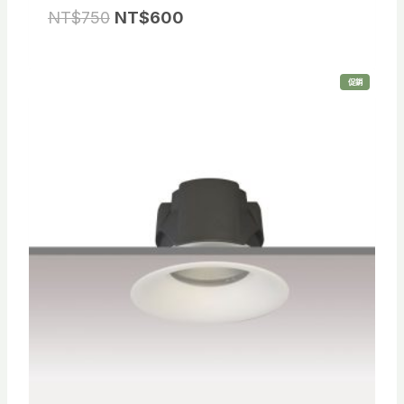
原
目
NT$
750
NT$
600
始
前
價
價
特
促銷
格
格
價
商
品
：
：
N
N
T
T
$
$
7
6
5
0
0
0
。
。