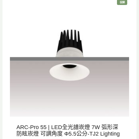
特
促銷
格
格
價
商
品
：
：
N
N
T
T
$
$
8
7
8
3
0
0
。
。
ARC-Pro 55 | LED全光譜崁燈 7W 弧形深
防眩崁燈 可調角度 Φ5.5公分-TJ2 Lighting