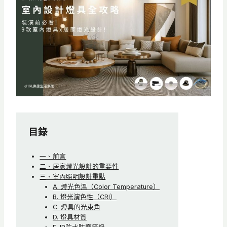
目錄
一、前言
二、居家燈光設計的重要性
三、室內照明設計重點
A. 燈光色溫（Color Temperature）
B. 燈光演色性（CRI）
C. 燈具的光束角
D. 燈具材質