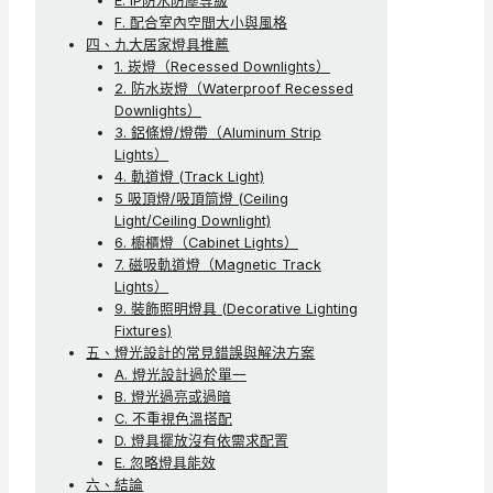
E. IP防水防塵等級
F. 配合室內空間大小與風格
四、九大居家燈具推薦
1. 崁燈（Recessed Downlights）
2. 防水崁燈（Waterproof Recessed
Downlights）
3. 鋁條燈/燈帶（Aluminum Strip
Lights）
4. 軌道燈 (Track Light)
5 吸頂燈/吸頂筒燈 (Ceiling
Light/Ceiling Downlight)
6. 櫥櫃燈（Cabinet Lights）
7. 磁吸軌道燈（Magnetic Track
Lights）
9. 裝飾照明燈具 (Decorative Lighting
Fixtures)
五、燈光設計的常見錯誤與解決方案
A. 燈光設計過於單一
B. 燈光過亮或過暗
C. 不重視色溫搭配
D. 燈具擺放沒有依需求配置
E. 忽略燈具能效
六、結論