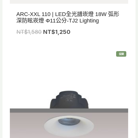
ARC-XXL 110 | LED全光譜崁燈 18W 弧形
深防眩崁燈 Φ11公分-TJ2 Lighting
原
目
NT$
1,580
NT$
1,250
始
前
價
價
特
促銷
格
格
價
商
品
：
：
N
N
T
T
$
$
1
1
,
,
5
2
8
5
0
0