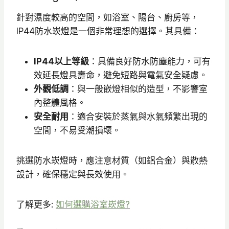
N
T
T
針對濕度較高的空間，如浴室、陽台、廚房等，
$
$
IP44防水崁燈是一個非常理想的選擇。其具備：
5
7
9
3
IP44以上等級
：具備良好防水防塵能力，可有
5
0
效延長燈具壽命，避免短路與電氣安全疑慮。
到
外觀低調
：與一般嵌燈相似的造型，不影響室
N
內整體風格。
T
安全耐用
：適合安裝於蒸氣與水氣頻繁出現的
$
空間，不易受潮損壞。
6
2
挑選防水崁燈時，應注意材質（如鋁合金）與散熱
0
設計，確保穩定與長效使用。
了解更多:
如何選購浴室崁燈?