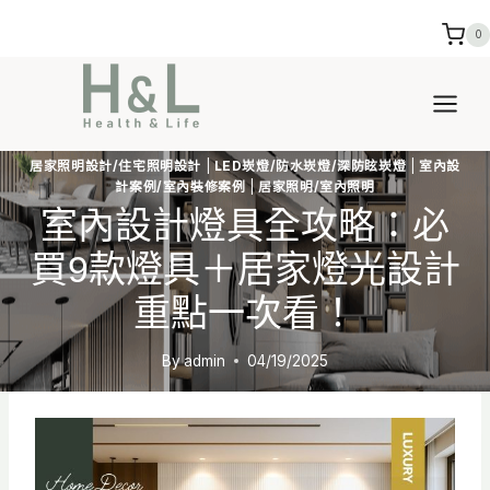
Skip
0
to
content
居家照明設計/住宅照明設計
|
LED崁燈/防水崁燈/深防眩崁燈
|
室內設
計案例/室內裝修案例
|
居家照明/室內照明
室內設計燈具全攻略：必
買9款燈具＋居家燈光設計
重點一次看！
By
admin
04/19/2025