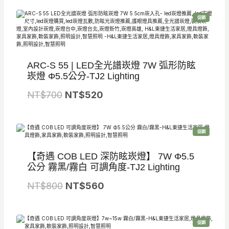
價
價
0
特
促銷
格
格
到
價
商
品
：
：
N
N
N
T
ARC-S 55 | LED全光譜崁燈 7W 弧形防眩
T
T
$
崁燈 Φ5.5公分-TJ2 Lighting
$
$
9
原
目
NT$
700
7
NT$
520
5
2
始
前
8
8
0
價
價
0
5
特
促銷
格
格
。
。
價
商
品
：
：
【奇遇 COB LED 深防眩崁燈】 7W Φ5.5
N
N
公分 霧黑/霧白 可調角度-TJ2 Lighting
T
T
原
目
NT$
800
NT$
560
$
$
始
前
7
5
價
價
0
2
特
促銷
格
格
價