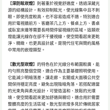
【
深防眩崁燈
】則著重於視覺舒適度，透過深藏光
源的結構設計，有效抑制眩光，使光線集中且不刺
眼。即使亮度較高，也不容易造成不適，特別適合
用於電視牆前方、客廳茶几上方、餐桌上方、書桌
或臥室床邊等需要長時間停留視線的區域。這類崁
燈能讓光線存在卻不干擾視線，使空間看起來更乾
淨、精緻，也更具設計感，是現代住宅與簡約風格
中常用的嵌燈類型。
【
散光型崁燈
】的特色在於光線分布範圍較廣，能
均勻照亮整個空間，適合作為主要基礎照明使用。
它能減少明暗落差，讓走廊、玄關或大面積公共空
間保持穩定亮度，避免出現陰暗角落。若搭配適當
的光束角與柔光設計，可營造溫和、放鬆的光環
境，使空間看起來更加舒適與親切，適合用於需要
整體亮度的生活區域。散光型崁燈多見於傳統居家