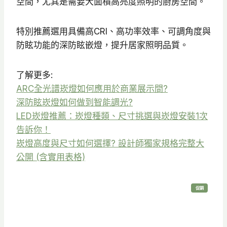
空間，尤其是需要大面積高亮度照明的廚房空間。
特別推薦選用具備高CRI、高功率效率、可調角度與
防眩功能的深防眩嵌燈，提升居家照明品質。
了解更多:
ARC全光譜崁燈如何應用於商業展示間?
深防眩崁燈如何做到智能調光?
LED崁燈推薦：崁燈種類、尺寸挑選與崁燈安裝1次
告訴你！
崁燈高度與尺寸如何選擇? 設計師獨家規格完整大
公開 (含實用表格)
特
促銷
價
商
品