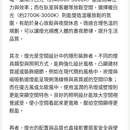
力與效率；而在臥室與客廳等放鬆空間，選擇暖白
光（約2700K-3000K）則能營造溫暖放鬆的氛
圍，有助於身心放鬆與夜間休息。透過合理色溫的
規劃，可以讓燈光順應人體的晝夜節律，提升生活
品質。
其次，燈光是空間設計中的隱形裝飾者。不同的燈
具類型與照明方式，能夠強化設計風格，凸顯建材
質感或裝飾細節。例如在現代簡約風格中，崁燈與
磁吸軌道燈能呈現俐落線條與高質感的空間印象；
而在復古風或北歐風中，使用溫潤的吊燈或壁燈則
更能突顯空間特色。良好的照明設計能放大空間視
覺感受，使小空間看起來更寬敞、壓迫空間顯得更
輕盈。
再者，燈光的配置與品質也直接影響居家安全與使