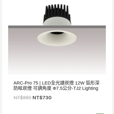
ARC-Pro 75 | LED全光譜崁燈 12W 弧形深
防眩崁燈 可調角度 Φ7.5公分-TJ2 Lighting
原
目
NT$
880
NT$
730
始
前
價
價