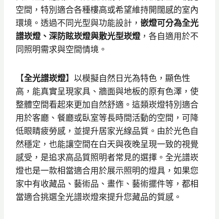
空間，特別適合各種樓高或希望維持開闊感的室內
環境。透過不同光型與功能設計，
嵌燈可分為全光
譜崁燈、深防眩崁燈與散光型崁燈
，各自適用於不
同照明需求與空間情境。
【
全光譜崁燈
】以模擬自然日光為特色，顯色性
高，能真實呈現家具、牆面與地板的原有色澤，使
整體空間看起來更加自然舒適。這類崁燈特別適合
用於客廳、餐廳或臥室等長時間活動的空間，可降
低眼睛疲勞感，並提升居家光線品質。由於光色自
然穩定，也能讓空間在白天與夜晚呈現一致的視覺
感受，是追求高品質照明者常見的選擇。全光譜崁
燈也是一款相當適合用於展示照明的燈具，如果您
家中有收藏品、藝術品、畫作、藝術擺件等，都相
當適合挑選全光譜崁燈來提升您藏品的質感。