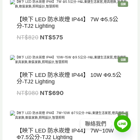
特
促銷
價
商
品
【映下 LED 防水崁燈 IP44】 7W Φ5.5公
分-TJ2 Lighting
原
目
NT$
820
NT$
575
始
前
價
價
特
促銷
格
格
價
商
品
：
：
【映下 LED 防水崁燈 IP44】 10W Φ9.5公
N
N
分-TJ2 Lighting
T
T
原
目
NT$
980
NT$
690
$
$
始
前
8
5
價
價
2
7
特
促銷
格
格
價
商
聯絡我們
0
5
品
：
：
【映下 LED 防水崁燈 IP44】 7W~10W
。
。
N
N
Φ7.5公分-TJ2 Lighting